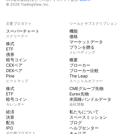
© 2026 TradingView, Inc.
主要プロダクト
ツールとサブスクリプション
スーパーチャート
機能
スクリーナー
価格
マーケットデータ
株式
プランを贈る
ETF
トレーディング
債券
暗号コイン
概要
CEXペア
ブローカー
DEXペア
ブローカー比較
Pine
The Leap
ヒートマップ
スペシャルオファー
株式
CMEグループ先物
ETF
Eurex先物
暗号コイン
米国株バンドルデータ
カレンダー
会社情報
経済
私たちについて
決算
スペースミッション
配当
ブログ
IPO
ヘルプセンター
その他プロダクト
キャリア