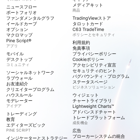
メディアキット
ニュースフロー
商品
ポートフォリオ
ファンダメンタルグラフ
TradingViewストア
イールドカーブ
タロットカード
オプション
C63 TradeTime
マクロマップ
ポリシーとセキュリティ
Pine Script®
利用規約
アプリ
免責事項
モバイル
プライバシーポリシー
デスクトップ
Cookieポリシー
コミュニティ
アクセシビリティ宣言
セキュリティのヒント
ソーシャルネットワーク
バグバウンティ・プログラム
ラブウォール
ステータスページ
お友達紹介
ビジネスソリューション
クリエイタープログラム
ハウスルール
ウィジェット
モデレーター
チャートライブラリ
アイデア
Lightweight Charts™
アドバンスドチャート
トレーディング
トレードプラットフォーム
教育
成長機会
エディターズピック
PINE SCRIPT
広告
ブローカーシステムの統合
インジケーターとストラテジー