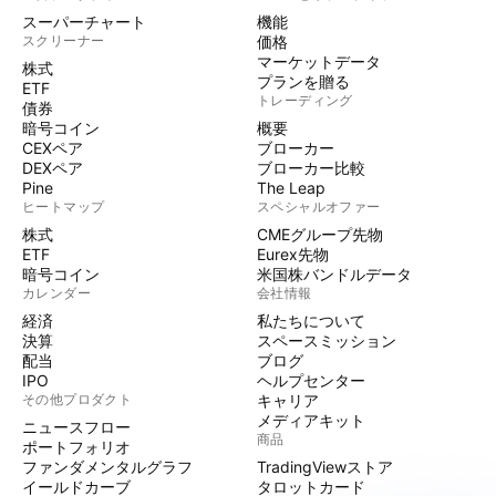
スーパーチャート
機能
スクリーナー
価格
マーケットデータ
株式
プランを贈る
ETF
トレーディング
債券
暗号コイン
概要
CEXペア
ブローカー
DEXペア
ブローカー比較
Pine
The Leap
ヒートマップ
スペシャルオファー
株式
CMEグループ先物
ETF
Eurex先物
暗号コイン
米国株バンドルデータ
カレンダー
会社情報
経済
私たちについて
決算
スペースミッション
配当
ブログ
IPO
ヘルプセンター
その他プロダクト
キャリア
メディアキット
ニュースフロー
商品
ポートフォリオ
ファンダメンタルグラフ
TradingViewストア
イールドカーブ
タロットカード