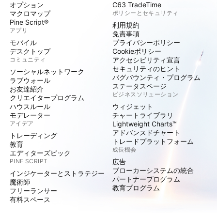
オプション
C63 TradeTime
マクロマップ
ポリシーとセキュリティ
Pine Script®
利用規約
アプリ
免責事項
モバイル
プライバシーポリシー
デスクトップ
Cookieポリシー
コミュニティ
アクセシビリティ宣言
セキュリティのヒント
ソーシャルネットワーク
バグバウンティ・プログラム
ラブウォール
ステータスページ
お友達紹介
ビジネスソリューション
クリエイタープログラム
ハウスルール
ウィジェット
モデレーター
チャートライブラリ
アイデア
Lightweight Charts™
アドバンスドチャート
トレーディング
トレードプラットフォーム
教育
成長機会
エディターズピック
PINE SCRIPT
広告
ブローカーシステムの統合
インジケーターとストラテジー
パートナープログラム
魔術師
教育プログラム
フリーランサー
有料スペース