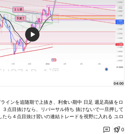
04:00
げラインを追随期で上抜き、利食い期中 日足 週足高値をロ
。３点目抜けなら、リバーサル待ち 抜けないで一旦押して
したら４点目抜け習いの連結トレードを視野に入れる ユロ
て調整波 今はC波になる所 日足 先週は直近のWBのネック
0
ら、あっさり下抜けるくらいにドルが強かった。 直近の日