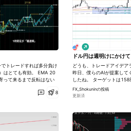
は昨年４月から続いている
ここからの動きや、今月ど
と考えています。トレンド
どちらでも対応できるよう
ロ
ン
ドル円は週明けにかけて
グ
インでトレードすれば多分負け
どうも、トレードアイデア
はとても有効。 EMA 20
昨日、僕らのAIが提案してく
線が寄って来るまで反転はない
したね。 ターゲットは15
間足サイン通りやってれば多
で 達成する可能性が十分にあ
FX_Shokuninの投稿
8
ンがあり、 抵抗を受けるで
更新済