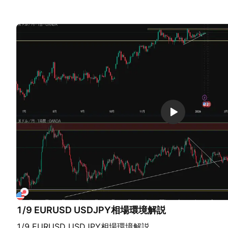
ラインに抑えられたけど、４H２０MAと４H高値に支えら
ラインに抑えられて １Hダウを形成したけど、１Hダウ安
支えられてる所を見て、４H高値のリバーサルを確認、L
インの抵抗が強ければ、１Hダウ安値を抜けていると思っ
えの強さを見て、日足の切り下げラインは抜けると予想した
ボックスの中のC波を日足で見ると９波にならずに７波の
ている 三尊にはならなかった。 昨日は、左肩になる予
的には下目線で戻りを待ちたい所だけど、直近のWBのネ
やりづらいと見てWBのネックを下割り始めた。 ポンドル
のダウの勢いは１１波になるかも状態 週足のレジスタン
ダウの勢いも弱まりそうで狙いづらい中、１１波を形成し
けて、安値くらいまで価格が下がっている。 調整波にな
中、１１波実体安値と日足２０MAを下割った。 振り返り
日足TLが綺麗だったから入ったが、その後、チャンスに
た。残念。相関なのか、反応されやすい２強なのか？この
ったのではないのか？
1/9 EURUSD USDJPY相場環境解説
1/9 EURUSD USDJPY相場環境解説