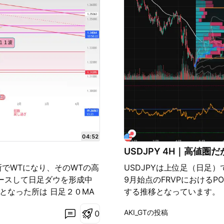
04:52
USDJPY 4H｜高値
た所でWTになり、そのWTの高
USDJPYは上位足（日足
ースして日足ダウを形成中
9月始点のFRVPにおける
となった所は 日足２０MA
する推移となっています。
成して４H２０MAを上抜い
すく、方向感が定まりにく
AKI_GTの投稿
0
サルし一旦は日足の切り下げ
VWAP（中期・短期）から