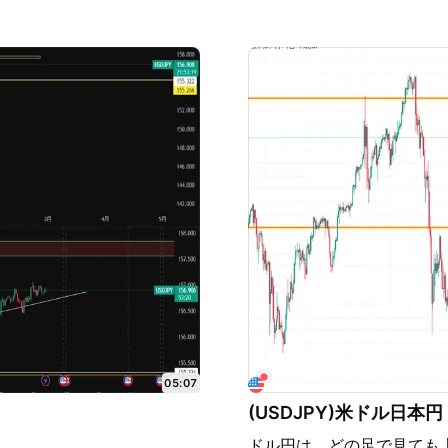
れていた １H 日足切り下げ
ためPOC周辺では、短期
値を割らず、１H２０MAに
現在の視点としては、 こ
エントリー 日足切り下げラ
階と考えています。 本日1
たので、４Hダウ高値の下支
反応を引き続き観察してい
。 ユロドル 日足 週足の
安値と日足２０MAまで押し
定だった安値を下抜いた日足
ックと挟まれているので、
 日足 直近のアップトレンド
スライン付近でもあるし日足
た 日足の高値をちょっと抜
るかも？と、予想していた
 ユロ円の方が日足水平線と
なったニュジ円の方が下落し
場合、２通貨持っても良か
05:07
(USDJPY)米ドル日本円
ドル円は、どの足で見ても