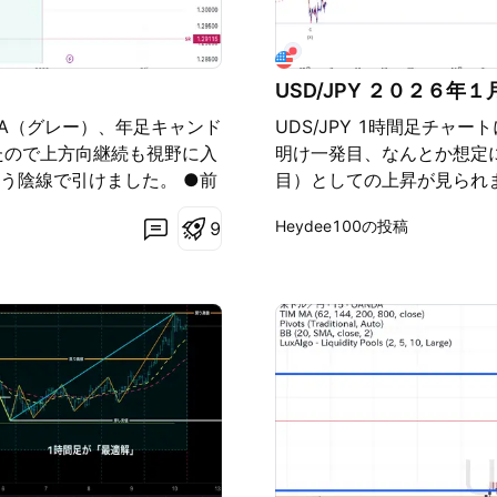
USD/JPY ２０２６年
足MA（グレー）、年足キャンド
UDS/JPY 1時間足チャ
たので上方向継続も視野に入
明け一発目、なんとか想定
う陰線で引けました。 ●前
目）としての上昇が見られ
売り戦略を考えていました
もあり日経が上昇したのも
Heydee100の投稿
9
売りを考えていますが、
波のダイアゴナル③波から
と年足より下での推移であれ
回も触れているように、12
しなので横ばいのレンジでの時
アゴナルが完了となりますが
、先週までの上昇の上限で
先して考えていますので、
討しています。 ●あくまでも
上昇が一旦完了する可能性
い場合、ユーロドルやニュ
りします。 また水平線では
のでご覧になってみていく
に現在頭を出して引けまし
クしていく場合はキャンセルと
向優勢となりやすいと見て
プ関税への合法性に関する
変動やボラリティーに注意