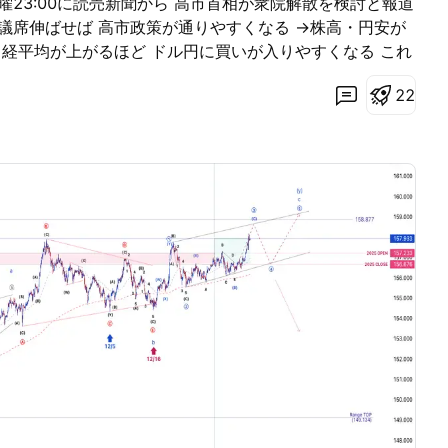
曜23:00に読売新聞から 高市首相が衆院解散を検討と報道
議席伸ばせば 高市政策が通りやすくなる →株高・円安が
日経平均が上がるほど ドル円に買いが入りやすくなる これ
クをヘッジするため 日本株は円資産なので 円安で資産価
2
2
ために ドル円ロングをセットで 構築する大口は多い 高市
出すほど円安が進む 円安という名の爆弾を 抱えながらの
て明るいのか？ そもそもの問題は 日本のインフレ率が高
積極財政しても インフレと円安がひどくなるだけ 責任ある
頭から離れない 異次元の金融緩和からの 正常化を進めて
さんの政策が 悪いんじゃなくて、 今の日本経済との相性
進めば 政府の債務(借金)は 目減りする これが意外に知ら
債務のGDP比率が下がる 物価上昇で税収も増える ＝イン
 円安で困るけど。 国民としては 円安は心配だけど トレ
ンス 脳みそ切り替えて 臨んでいく所存💪🏾 ちなみに
ンが 溜まってないから やっても効果は薄い 158円台定着
だけど 口先介入が精一杯か。 無理矢理やっても 切らされ
————————— それでは マイフレンドたちも 良い3