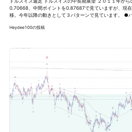
ドルスイス週足 ドルスイスの中長期展望 ２０１１年からのレ
0.70668、中間ポイントを0.87687で見ていますが、
移。今年以降の動きとして３パターンで見ています。 ●パ
ザグで上昇 ●パターン2 ABCフラットで上昇 ●パター
Heydee100の投稿
継続 ●パターン１、２では今年は大きく上昇の見方です
下落継続の流れとなります。 その上で、直近の戦略としてま
付近の水平線までのロングはどのパターンにおいても達成
ますので基本的にロング目線を考えています。 ただ、日
ているので、若干安値を更新してからの上昇もあり得ると
見極めは今週の足である程度は結論が出ると考えています
ていこうと思います。 中期での考え方としては、0.840
推移の場合では、パターン1,2が優勢になると考えていま
く動きであればかなり優位になると思われます。反対に0.
は、パターン３を検討。 ●現状判断から大まかに３つ考
円のキャリートレードの主役の座から低金利のスイスフラ
り加速も考えられるところですが、どのような結果になる