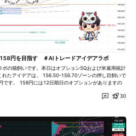
上昇波も大詰めを迎える位置にいると判断しているので、
こでクローズしていくか今年の方向を見る上で重要な局面
が転換していくのか、一旦押し目を作ってさらに上昇か、
に準備はしております。
158円を目指す ＃AIトレードアイデアラボ
ラボの猫飼いです。本日はオプションSQおよび米雇用統計
れたアイデアは、 156.50-156.70ゾーンの押し目飼いで
8円です。 158円には12日期日のオプションがありますの
ります。 途中、157.60-70に流動性プール、オプショ
3
0
しょう。