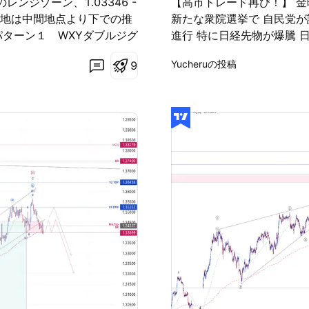
ンジゾーン、1.03346 -
【高市トレード再び！】 金
現在地は中間地点より下での推
新たな衆院選挙で 自民党が
ターン１ WXYダブルジグ
進行 特に日経先物が爆騰 
ン３ ABCフラットで下落
は日本株投資時の 為替リス
Yucheruの投稿
9
が、パターン３では引き続き
値が目減りする それを防ぐ
ずは、現在地から0.840
首相が自分の色を 強く押し
するのではないかと見てい
政策運営 その未来は果たし
足から下ではレンジを形成し
いこと インフレ高いのに 
考えています。この辺りの
積極財政とは？ この疑問が
のでまた機会をみて投稿し
る日銀とも相性悪し。 高市
を大きくブレイクしての上昇
が とにかく悪い まー円安が
す。さらに中間点を超えてい
れてなくて 政府にとっては
840で跳ね返された場合
フレ税 もちろん我々国民は
えてみましたが、これまでの
ーダーとしては 明らかにチャ
ンへシフトすればフラン売
為替介入は 円売りポジショ
でしょうか。
となると 介入匂わせないと
るロングが少ないので…ね 
連休を！ そんな感じです