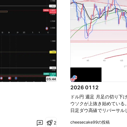
05:44
2026 0112
ドル円 週足 月足の切り下
ウソクが上抜き始めている
日足ダウ高値でリバーサル
ドル 週足 月足高値上抜け
cheesecake99の投稿
2
に反応するか？と見ていた