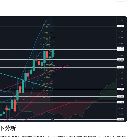
分類２を狙える形を待つ ポンドル 週足 ＷＴのネックを抜
高値を結んだ切り下げラインに抑えられて調整波 日足 ダ
を実体では下抜けている。下髭付近。 抜けたら、目線は
ト分析