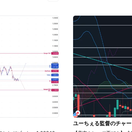
足ダウ安値への戻りを待ち 
けずに上昇したけど、月足
ウの勢いでは１１波の安値
下。
ユーちぇる監督のチャー