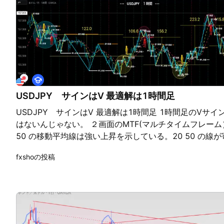
教
育
USDJPY サインはV 最適解は1時間足
USDJPY サインはV 最適解は1時間足 1時間足のVサ
はないんじゃない。 ２画面のMTF(マルチタイムフレーム）
50 の移動平均線は強い上昇を示している。20 50 の
と思う。 仮に急落しても戻ってくるので慌てずに。1時
fxshoの投稿
分大丈夫。