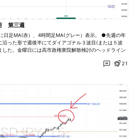
１月 第三週
ートに日足MA(赤）、4時間足MA(グレー）表示。 ●先週の年
に沿った形で週後半にてダイアゴナル３波目(または５波
ました。金曜日には高市政権衆院解散検討のヘッドライン
ありドル円もつられて上昇。 ●第三週の動きでは、現在c
2
1
④波下落の動きがあるのではないかと見ています。 ●前
/5~からのダイアゴナル波形の場合はここで一旦上昇ダイ
、表題の波形のような12/16~からのダイアゴナルを優
日足MA（赤）とダイアゴナル下値ラインを割る動きでは
が高いので、次の押し目買い（ダイアゴナル⑤波）は見送
、直近の抵抗帯として機能していた、2025年の年足の上
たが、この年足の実体（ピンク色）より下の推移では下方
います。 ●中東の情勢や、米国では最高裁判所でのトラン
判決が第三週にも発表されるとのことなので急な値動きの
しないといけない週になりそうですね。 ●ドル円に関して