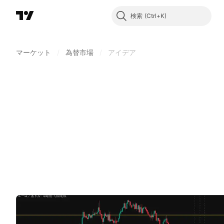
検索
マーケット
/
為替市場
/
アイデア