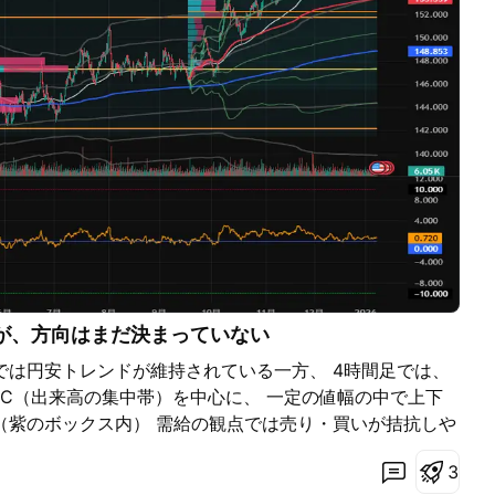
圏だが、方向はまだ決まっていない
）では円安トレンドが維持されている一方、 4時間足では、
POC（出来高の集中帯）を中心に、 一定の値幅の中で上下
（紫のボックス内） 需給の観点では売り・買いが拮抗しや
い状況です。 価格は高値圏に位置しているものの、
3
の乖離は限定的で、 過度な乖離状態にはありません。 その