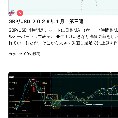
シ
ョ
GBP/USD ２０２６年１月 第三週
ー
ト
GBP/USD 4時間足チャートに日足MA （赤）、4時間
ルオーバーラップ表示。 ●年明けいきなり高値更新をし
れていましたが、そこから大きく失速し週足では上髭を伴
回年末のアイデアでは、日足MAにタッチしてからの戻り
Heydee100の投稿
が、第二週で日足MAまで下落したので、第三週では戻り
少々戻る位置が絞りづらいと考えています。4時間足MA
ば1.3455付近が天井と見てのショートですが、浅い戻
間稼ぎがあればというところでしょうか。もう一段上では
見ていた1.35252の水平線に寄せてからのショートを検
下方向の場合ですが、ポンドドルのショートが見極めずら
ージランドドルなどの方が形的にはやりやすいと思います
ださい。 ●このアイデアでは、1.35252を上にブレイ
なります。