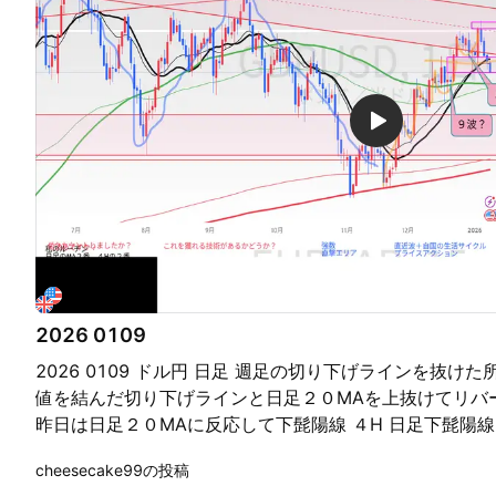
2026 0109
2026 0109 ドル円 日足 週足の切り下げラインを抜け
値を結んだ切り下げラインと日足２０MAを上抜けてリバ
昨日は日足２０MAに反応して下髭陽線 ４H 日足下髭陽線
に押して、４H２０MAとサンドイッチ状態で４Hダウを形
cheesecake99の投稿
て、４Hダウ高値にいる状態 この高値を上抜けてリバー