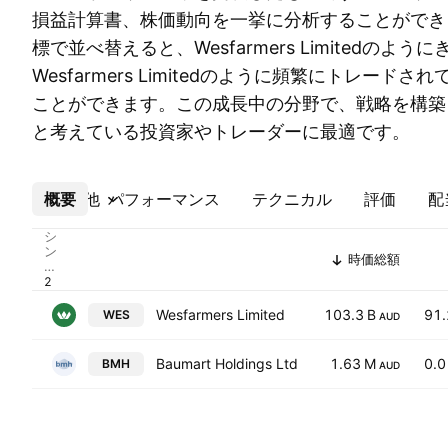
損益計算書、株価動向を一挙に分析することができ
標で並べ替えると、Wesfarmers Limitedのよ
Wesfarmers Limitedのように頻繁にトレード
ことができます。この成長中の分野で、戦略を構築
と考えている投資家やトレーダーに最適です。
概要
その他
パフォーマンス
テクニカル
評価
配
シ
ン
時価総額
ボ
ル
Wesfarmers Limited
103.3 B
91.
WES
AUD
Baumart Holdings Ltd
1.63 M
0.0
BMH
AUD