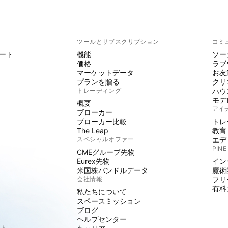
ト
ツールとサブスクリプション
コミ
ート
機能
ソー
価格
ラブ
マーケットデータ
お友
プランを贈る
クリ
トレーディング
ハウ
モデ
概要
アイ
ブローカー
ブローカー比較
トレ
The Leap
教育
スペシャルオファー
エデ
PINE
CMEグループ先物
Eurex先物
イン
米国株バンドルデータ
魔術
会社情報
フリ
有料
私たちについて
スペースミッション
ブログ
ヘルプセンター
クト