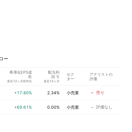
ロー
希薄化EPS成
配当利
セク
アナリストの
長
回 %
ター
評価
直近12ヶ月前年比
直近12ヶ月
売り
+17.80%
2.34%
小売業
評価なし
+69.61%
0.00%
小売業