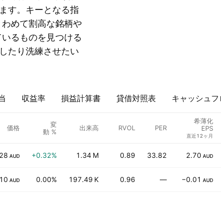
ます。キーとなる指
うにきわめて割高な銘柄や
されているものを見つける
したり洗練させたい
当
収益率
損益計算書
貸借対照表
キャッシュフ
希薄化
変
価格
出来高
RVOL
PER
EPS
動 %
直近12ヶ月
28
+0.32%
1.34 M
0.89
33.82
2.70
AUD
AUD
10
0.00%
197.49 K
0.96
—
−0.01
AUD
AUD