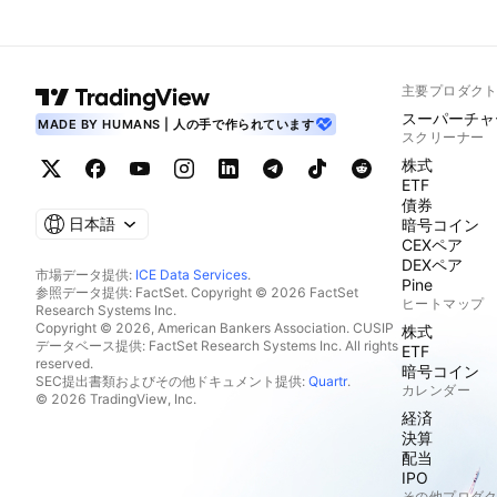
主要プロダク
スーパーチャ
MADE BY HUMANS | 人の手で作られています
スクリーナー
株式
ETF
債券
日本語
暗号コイン
CEXペア
DEXペア
市場データ提供:
ICE Data Services
.
Pine
参照データ提供: FactSet. Copyright © 2026 FactSet
ヒートマップ
Research Systems Inc.
Copyright © 2026, American Bankers Association. CUSIP
株式
データベース提供: FactSet Research Systems Inc. All rights
ETF
reserved.
暗号コイン
SEC提出書類およびその他ドキュメント提供:
Quartr
.
カレンダー
© 2026 TradingView, Inc.
経済
決算
配当
IPO
その他プロダ