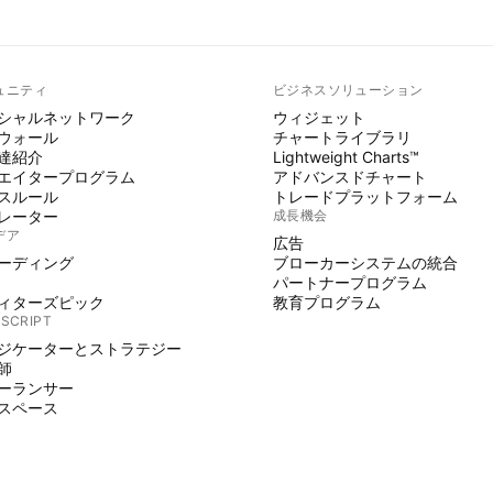
ュニティ
ビジネスソリューション
シャルネットワーク
ウィジェット
ウォール
チャートライブラリ
達紹介
Lightweight Charts™
エイタープログラム
アドバンスドチャート
スルール
トレードプラットフォーム
レーター
成長機会
デア
広告
ーディング
ブローカーシステムの統合
パートナープログラム
ィターズピック
教育プログラム
 SCRIPT
ジケーターとストラテジー
師
ーランサー
スペース