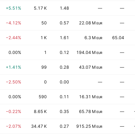
+5.51%
5.17 K
1.48
—
—
−4.12%
50
0.57
22.08 M
—
EUR
−2.44%
1 K
1.61
6.3 M
65.04
EUR
0.00%
1
0.12
194.04 M
—
EUR
+1.41%
99
0.28
43.07 M
—
EUR
−2.50%
0
0.00
—
—
0.00%
590
0.11
16.31 M
—
EUR
−0.22%
8.65 K
0.35
65.78 M
—
EUR
−2.07%
34.47 K
0.27
915.25 M
—
EUR