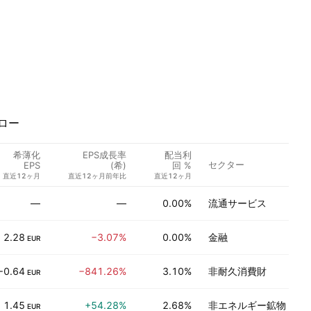
ロー
希薄化
EPS成長率
配当利
セクター
EPS
(希)
回 %
直近12ヶ月
直近12ヶ月前年比
直近12ヶ月
—
—
0.00%
流通サービス
2.28
−3.07%
0.00%
金融
EUR
−0.64
−841.26%
3.10%
非耐久消費財
EUR
1.45
+54.28%
2.68%
非エネルギー鉱物
EUR