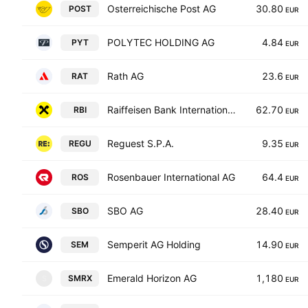
Osterreichische Post AG
30.80
POST
EUR
POLYTEC HOLDING AG
4.84
PYT
EUR
Rath AG
23.6
RAT
EUR
Raiffeisen Bank International AG
62.70
RBI
EUR
Reguest S.P.A.
9.35
REGU
EUR
Rosenbauer International AG
64.4
ROS
EUR
SBO AG
28.40
SBO
EUR
Semperit AG Holding
14.90
SEM
EUR
Emerald Horizon AG
1,180
SMRX
S
EUR