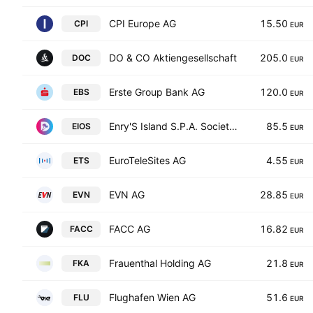
CPI Europe AG
15.50
CPI
EUR
DO & CO Aktiengesellschaft
205.0
DOC
EUR
Erste Group Bank AG
120.0
EBS
EUR
Enry'S Island S.P.A. Societa' Benefit
85.5
EIOS
EUR
EuroTeleSites AG
4.55
ETS
EUR
EVN AG
28.85
EVN
EUR
FACC AG
16.82
FACC
EUR
Frauenthal Holding AG
21.8
FKA
EUR
Flughafen Wien AG
51.6
FLU
EUR