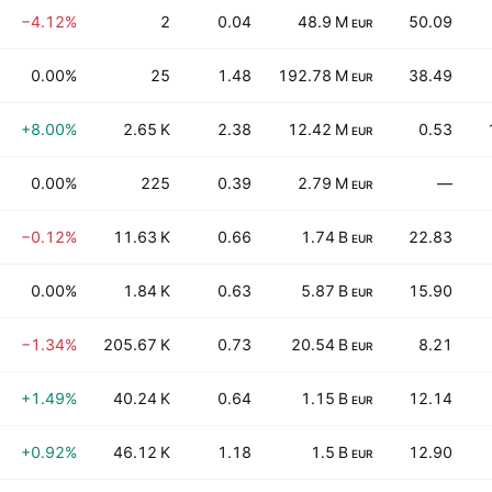
−4.12%
2
0.04
48.9 M
50.09
EUR
0.00%
25
1.48
192.78 M
38.49
EUR
+8.00%
2.65 K
2.38
12.42 M
0.53
EUR
0.00%
225
0.39
2.79 M
—
EUR
−0.12%
11.63 K
0.66
1.74 B
22.83
EUR
0.00%
1.84 K
0.63
5.87 B
15.90
EUR
−1.34%
205.67 K
0.73
20.54 B
8.21
EUR
+1.49%
40.24 K
0.64
1.15 B
12.14
EUR
+0.92%
46.12 K
1.18
1.5 B
12.90
EUR