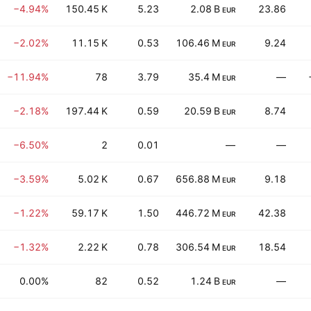
−4.94%
150.45 K
5.23
2.08 B
23.86
EUR
−2.02%
11.15 K
0.53
106.46 M
9.24
EUR
−11.94%
78
3.79
35.4 M
—
EUR
−2.18%
197.44 K
0.59
20.59 B
8.74
EUR
−6.50%
2
0.01
—
—
−3.59%
5.02 K
0.67
656.88 M
9.18
EUR
−1.22%
59.17 K
1.50
446.72 M
42.38
EUR
−1.32%
2.22 K
0.78
306.54 M
18.54
EUR
0.00%
82
0.52
1.24 B
—
EUR