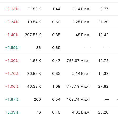
−0.13%
21.89 K
1.44
2.14 B
3.77
EUR
−0.24%
10.54 K
0.69
2.25 B
21.29
EUR
−1.40%
297.55 K
0.85
48 B
13.42
EUR
+0.59%
36
0.69
—
—
−1.30%
1.68 K
0.47
755.87 M
19.72
EUR
−1.70%
26.93 K
0.83
5.14 B
10.32
EUR
−1.06%
46.32 K
1.09
770.19 M
27.82
EUR
+1.87%
200
0.54
169.74 M
—
EUR
+0.39%
76
0.10
4.33 B
23.20
EUR