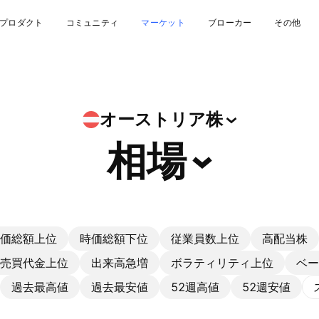
プロダクト
コミュニティ
マーケット
ブローカー
その他
オーストリア株
相場
価総額上位
時価総額下位
従業員数上位
高配当株
売買代金上位
出来高急増
ボラティリティ上位
ベー
過去最高値
過去最安値
52週高値
52週安値