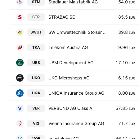
Stadlauer Malzfabrik AG
54.0
STM
EUR
STRABAG SE
85.5
STR
EUR
SW Umwelttechnik Stoiser & Wolschner AG
39.8
SWUT
EUR
Telekom Austria AG
9.96
TKA
EUR
UBM Development AG
17.10
UBS
EUR
UKO Microshops AG
6.15
UKO
EUR
UNIQA Insurance Group AG
18.00
UQA
EUR
VERBUND AG Class A
57.85
VER
EUR
Vienna Insurance Group AG
71.7
VIG
EUR
voestalpine AG
46.14
VOE