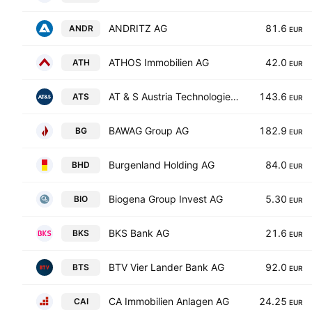
ANDRITZ AG
81.6
ANDR
EUR
ATHOS Immobilien AG
42.0
ATH
EUR
AT & S Austria Technologie & Systemtechnik Aktiengesellschaft
143.6
ATS
EUR
BAWAG Group AG
182.9
BG
EUR
Burgenland Holding AG
84.0
BHD
EUR
Biogena Group Invest AG
5.30
BIO
EUR
BKS Bank AG
21.6
BKS
EUR
BTV Vier Lander Bank AG
92.0
BTS
EUR
CA Immobilien Anlagen AG
24.25
CAI
EUR