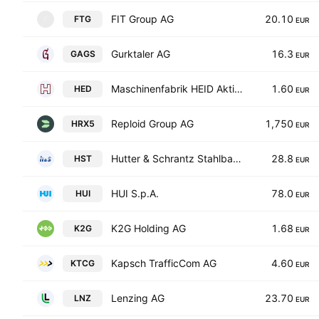
FIT Group AG
20.10
FTG
F
EUR
Gurktaler AG
16.3
GAGS
EUR
Maschinenfabrik HEID Aktiengesellschaft
1.60
HED
EUR
Reploid Group AG
1,750
HRX5
EUR
Hutter & Schrantz Stahlbau AG
28.8
HST
EUR
HUI S.p.A.
78.0
HUI
EUR
K2G Holding AG
1.68
K2G
EUR
Kapsch TrafficCom AG
4.60
KTCG
EUR
Lenzing AG
23.70
LNZ
EUR