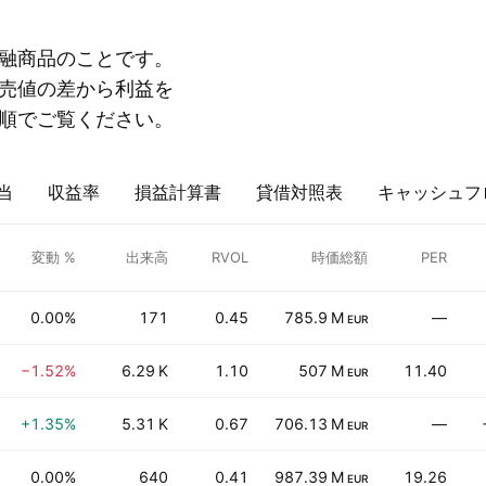
融商品のことです。
売値の差から利益を
順でご覧ください。
当
収益率
損益計算書
貸借対照表
キャッシュフ
変動 %
出来高
RVOL
時価総額
PER
0.00%
171
0.45
785.9 M
—
EUR
−1.52%
6.29 K
1.10
507 M
11.40
EUR
+1.35%
5.31 K
0.67
706.13 M
—
EUR
0.00%
640
0.41
987.39 M
19.26
EUR