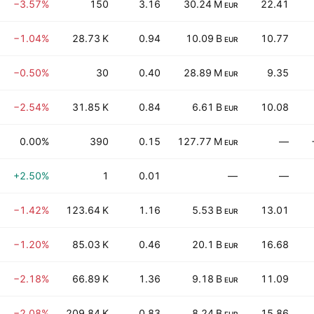
−3.57%
150
3.16
30.24 M
22.41
EUR
−1.04%
28.73 K
0.94
10.09 B
10.77
EUR
−0.50%
30
0.40
28.89 M
9.35
EUR
−2.54%
31.85 K
0.84
6.61 B
10.08
EUR
0.00%
390
0.15
127.77 M
—
EUR
+2.50%
1
0.01
—
—
−1.42%
123.64 K
1.16
5.53 B
13.01
EUR
−1.20%
85.03 K
0.46
20.1 B
16.68
EUR
−2.18%
66.89 K
1.36
9.18 B
11.09
EUR
−2.08%
209.84 K
0.83
8.24 B
15.86