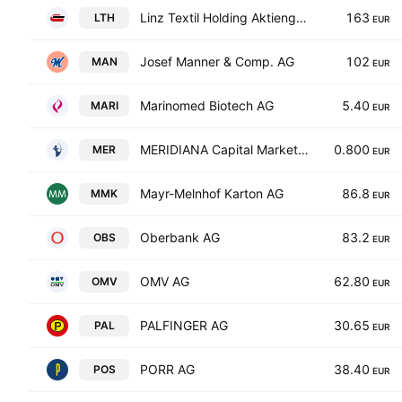
Linz Textil Holding Aktiengesellschaft
163
LTH
EUR
Josef Manner & Comp. AG
102
MAN
EUR
Marinomed Biotech AG
5.40
MARI
EUR
MERIDIANA Capital Markets SE
0.800
MER
EUR
Mayr-Melnhof Karton AG
86.8
MMK
EUR
Oberbank AG
83.2
OBS
EUR
OMV AG
62.80
OMV
EUR
PALFINGER AG
30.65
PAL
EUR
PORR AG
38.40
POS
EUR