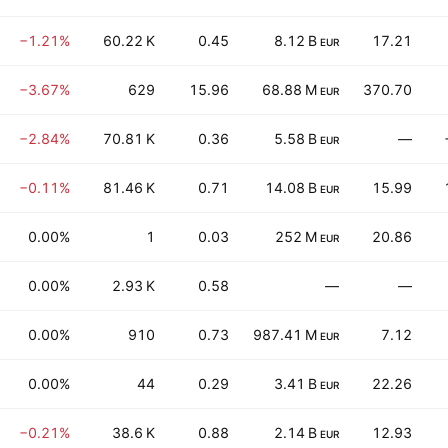
−1.21%
60.22 K
0.45
8.12 B
17.21
EUR
−3.67%
629
15.96
68.88 M
370.70
EUR
−2.84%
70.81 K
0.36
5.58 B
—
EUR
−0.11%
81.46 K
0.71
14.08 B
15.99
EUR
0.00%
1
0.03
252 M
20.86
EUR
0.00%
2.93 K
0.58
—
—
0.00%
910
0.73
987.41 M
7.12
EUR
0.00%
44
0.29
3.41 B
22.26
EUR
−0.21%
38.6 K
0.88
2.14 B
12.93
EUR