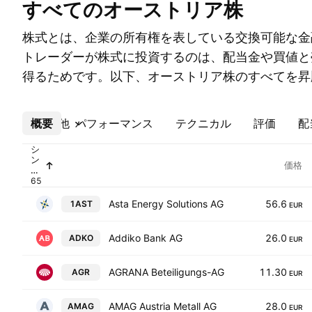
すべてのオーストリア株
株式とは、企業の所有権を表している交換可能な金
トレーダーが株式に投資するのは、配当金や買値と
得るためです。以下、オーストリア株のすべてを昇
概要
その他
パフォーマンス
テクニカル
評価
配
シ
ン
価格
ボ
ル
Asta Energy Solutions AG
56.6
1AST
EUR
Addiko Bank AG
26.0
ADKO
EUR
AGRANA Beteiligungs-AG
11.30
AGR
EUR
AMAG Austria Metall AG
28.0
AMAG
EUR