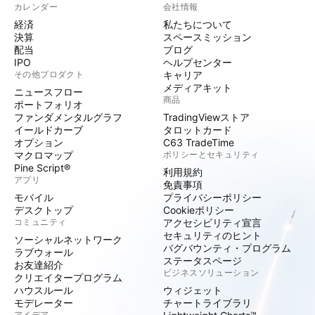
カレンダー
会社情報
経済
私たちについて
決算
スペースミッション
配当
ブログ
IPO
ヘルプセンター
その他プロダクト
キャリア
メディアキット
ニュースフロー
商品
ポートフォリオ
ファンダメンタルグラフ
TradingViewストア
イールドカーブ
タロットカード
オプション
C63 TradeTime
マクロマップ
ポリシーとセキュリティ
Pine Script®
利用規約
アプリ
免責事項
モバイル
プライバシーポリシー
デスクトップ
Cookieポリシー
コミュニティ
アクセシビリティ宣言
セキュリティのヒント
ソーシャルネットワーク
バグバウンティ・プログラム
ラブウォール
ステータスページ
お友達紹介
ビジネスソリューション
クリエイタープログラム
ハウスルール
ウィジェット
モデレーター
チャートライブラリ
アイデア