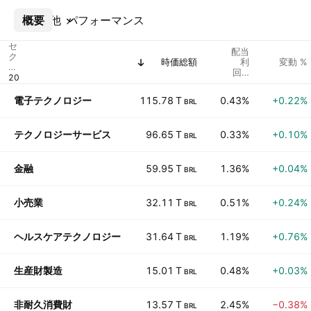
概要
その他
パフォーマンス
セ
配当
ク
時価総額
利
変動 %
タ
回%
ー
(予)
電子テクノロジー
115.78 T
0.43%
+0.22%
BRL
テクノロジーサービス
96.65 T
0.33%
+0.10%
BRL
金融
59.95 T
1.36%
+0.04%
BRL
小売業
32.11 T
0.51%
+0.24%
BRL
ヘルスケアテクノロジー
31.64 T
1.19%
+0.76%
BRL
生産財製造
15.01 T
0.48%
+0.03%
BRL
非耐久消費財
13.57 T
2.45%
−0.38%
BRL