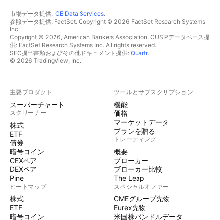
市場データ提供:
ICE Data Services
.
参照データ提供: FactSet. Copyright © 2026 FactSet Research Systems
Inc.
Copyright © 2026, American Bankers Association. CUSIPデータベース提
供: FactSet Research Systems Inc. All rights reserved.
SEC提出書類およびその他ドキュメント提供:
Quartr
.
© 2026 TradingView, Inc.
主要プロダクト
ツールとサブスクリプション
スーパーチャート
機能
スクリーナー
価格
マーケットデータ
株式
プランを贈る
ETF
トレーディング
債券
暗号コイン
概要
CEXペア
ブローカー
DEXペア
ブローカー比較
Pine
The Leap
ヒートマップ
スペシャルオファー
株式
CMEグループ先物
ETF
Eurex先物
暗号コイン
米国株バンドルデータ