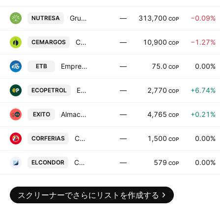
Grupo Nutresa S.A.
—
313,700
−0.09%
NUTRESA
COP
Cementos Argos SA
—
10,900
−1.27%
CEMARGOS
COP
Empresa de Telecomunicaciones de Bogota SA ESP
—
75.0
0.00%
ETB
COP
Ecopetrol SA
—
2,770
+6.74%
ECOPETROL
COP
Almacenes Exito SA
—
4,765
+0.21%
EXITO
COP
Corporacion de Ferias y Exposiciones SA
—
1,500
0.00%
CORFERIAS
COP
Construcciones el Condor SA
—
579
0.00%
ELCONDOR
COP
スクリーナーでさらにリストを作成する