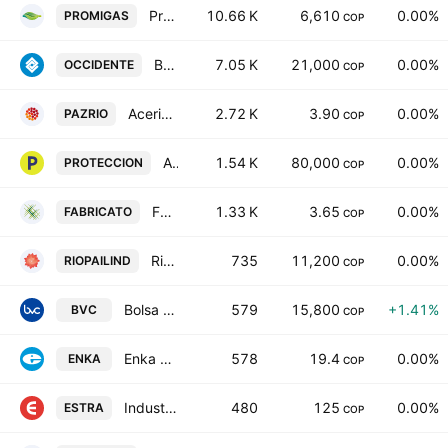
Promigas SA ESP
10.66 K
6,610
0.00%
PROMIGAS
COP
Banco de Occidente SA
7.05 K
21,000
0.00%
OCCIDENTE
COP
Acerias Paz del Rio SA
2.72 K
3.90
0.00%
PAZRIO
COP
Administradora de Fondos de Pensiones y Cesantias Proteccion SA
1.54 K
80,000
0.00%
PROTECCION
COP
Fabricato S.A.
1.33 K
3.65
0.00%
FABRICATO
COP
Riopaila Castilla SA
735
11,200
0.00%
RIOPAILIND
COP
Bolsa de Valores de Colombia S.A.
579
15,800
+1.41%
BVC
COP
Enka de Colombia S. A.
578
19.4
0.00%
ENKA
COP
Industrias ESTRA SA
480
125
0.00%
ESTRA
COP