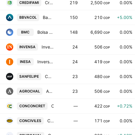
Credifamilia Compania de Financiamiento SA
219
2,500
0.00%
CREDIFAMI
COP
Banco Bilbao Vizcaya Argentaria Colombia SA Class B
150
210
+5.00%
BBVACOL
COP
Bolsa Mercantil de Colombia SA
148
6,690
0.00%
BMC
COP
Inversiones Venecia SA
24
506
0.00%
INVENSA
COP
Inversiones Equipos y Servicios SA
24
419
0.00%
INESA
COP
Compania Agricola San Felipe SA
23
480
0.00%
SANFELIPE
COP
Agroguachal SA
23
506
0.00%
AGROCHAL
COP
Constructora Conconcreto S.A.
—
422
+0.72%
CONCONCRET
COP
Construcciones Civiles SA
—
171
0.00%
CONCIVILES
COP