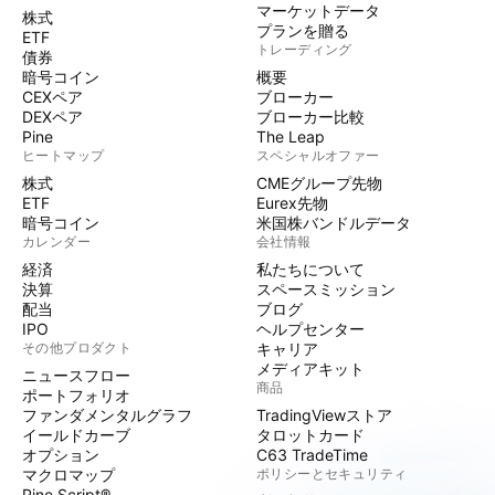
マーケットデータ
株式
プランを贈る
ETF
トレーディング
債券
暗号コイン
概要
CEXペア
ブローカー
DEXペア
ブローカー比較
Pine
The Leap
ヒートマップ
スペシャルオファー
株式
CMEグループ先物
ETF
Eurex先物
暗号コイン
米国株バンドルデータ
カレンダー
会社情報
経済
私たちについて
決算
スペースミッション
配当
ブログ
IPO
ヘルプセンター
その他プロダクト
キャリア
メディアキット
ニュースフロー
商品
ポートフォリオ
ファンダメンタルグラフ
TradingViewストア
イールドカーブ
タロットカード
オプション
C63 TradeTime
マクロマップ
ポリシーとセキュリティ
Pine Script®