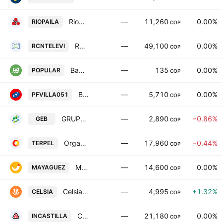
Riopaila Agricola SA
—
11,260
0.00%
RIOPAILA
COP
RCN Television SA
—
49,100
0.00%
RCNTELEVI
COP
Banco Popular SA Bogota
—
135
0.00%
POPULAR
COP
Banco Comercial AV Villas SA Pfd Series 051
—
5,710
0.00%
PFVILLA051
COP
GRUPO ENERGIA BOGOTA S.A. E.S.P
—
2,890
−0.86%
GEB
COP
Organizacion Terpel SA
—
17,960
−0.44%
TERPEL
COP
Mayaguez SA
—
14,600
0.00%
MAYAGUEZ
COP
Celsia SA ESP
—
4,995
+1.32%
CELSIA
COP
Castilla Agricola SA
—
21,180
0.00%
INCASTILLA
COP