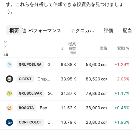
す。これらを分析して信頼できる投資先を見つけましょ
う。
概要
その他
パフォーマンス
テクニカル
評価
配当
シ
従業
ン
価格
変動 %
員数
ボ
通期
ル
Grupo de Inversiones Suramericana S.A.
63.38 K
53,600
−1.29%
GRUPOSURA
COP
Grupo Cibest S.A.
33.95 K
83,520
−2.06%
CIBEST
COP
Grupo Bolivar SA
31.87 K
79,860
+1.17%
GRUBOLIVAR
COP
Banco de Bogota SA
11.52 K
38,900
+0.46%
BOGOTA
COP
Corporacion Financiera Colombiana SA
10.79 K
20,800
+1.96%
CORFICOLCF
COP