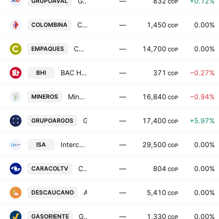
Grupo Aval Acciones y Valores SA
—
832
+0.12%
GRUPOAVAL
COP
Colombina S.A.
—
1,450
0.00%
COLOMBINA
COP
Compania de Empaques SA
—
14,700
0.00%
EMPAQUES
COP
BAC Holding International Corp
—
371
−0.27%
BHI
COP
Mineros SA
—
16,840
−0.94%
MINEROS
COP
Grupo Argos S.A.
—
17,400
+5.97%
GRUPOARGOS
COP
Interconexion Electrica SA ESP
—
29,500
0.00%
ISA
COP
Caracol Television S.A.
—
804
0.00%
CARACOLTV
COP
Alimentos Derivados de la Cana SA
—
5,410
0.00%
DESCAUCANO
COP
Gas Natural del Oriente S.A. E.S.P.
—
1,330
0.00%
GASORIENTE
COP