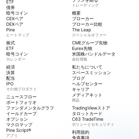
ETF
トレーディング
債券
暗号コイン
概要
CEXペア
ブローカー
DEXペア
ブローカー比較
Pine
The Leap
ヒートマップ
スペシャルオファー
株式
CMEグループ先物
ETF
Eurex先物
暗号コイン
米国株バンドルデータ
カレンダー
会社情報
経済
私たちについて
決算
スペースミッション
配当
ブログ
IPO
ヘルプセンター
その他プロダクト
キャリア
メディアキット
ニュースフロー
商品
ポートフォリオ
ファンダメンタルグラフ
TradingViewストア
イールドカーブ
タロットカード
オプション
C63 TradeTime
マクロマップ
ポリシーとセキュリティ
Pine Script®
利用規約
アプリ
免責事項