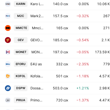
Karo Leather AS
140.0
0.00%
10.06 K
KARIN
CZK
Mark2 Corporation Investment SE
157.5
−0.32%
267
M2C
CZK
Mmcite a.s.
165
0.00%
271
MMCTE
CZK
GEVORKYAN, a.s.
185.0
−0.54%
2.1 K
GEV
CZK
MONETA Money Bank AS
197.0
−0.05%
173.59 K
MONET
CZK
E4U as
332
−2.35%
779
EFORU
CZK
Kofola CeskoSlovensko as
501
−1.18%
4.57 K
KOFOL
CZK
Doosan Skoda Power AS
503.0
+1.21%
2.98 K
DSPW
CZK
Primoco UAV SE
720
−1.37%
4.47 K
PRIUA
CZK