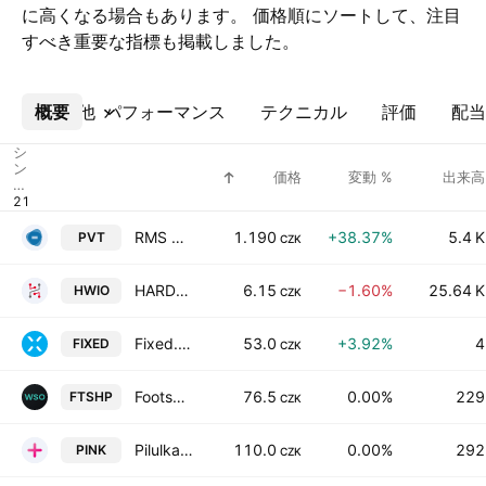
に高くなる場合もあります。 価格順にソートして、注目
すべき重要な指標も掲載しました。
概要
その他
パフォーマンス
テクニカル
評価
配当
シ
ン
価格
変動 %
出来高
ボ
ル
RMS Mezzanine, a.s.
1.190
+38.37%
5.4 K
PVT
CZK
HARDWARIO A.S.
6.15
−1.60%
25.64 K
HWIO
CZK
Fixed.zone a.s.
53.0
+3.92%
4
FIXED
CZK
Footshop a.s.
76.5
0.00%
229
FTSHP
CZK
Pilulka Lekarny a.s.
110.0
0.00%
292
PINK
CZK