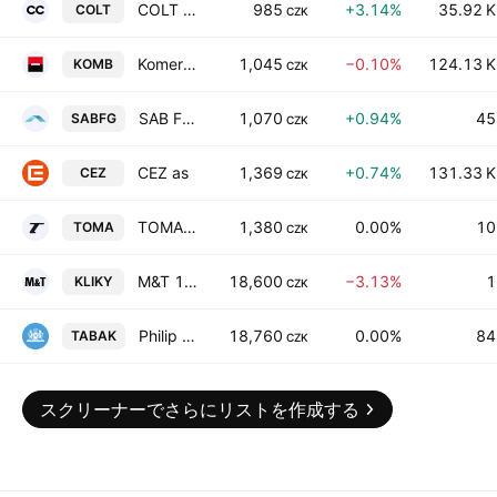
COLT CZ GROUP SE
985
+3.14%
35.92 K
COLT
CZK
Komercni banka, a.s.
1,045
−0.10%
124.13 K
KOMB
CZK
SAB Finance as
1,070
+0.94%
45
SABFG
CZK
CEZ as
1,369
+0.74%
131.33 K
CEZ
CZK
TOMA, a.s.
1,380
0.00%
10
TOMA
CZK
M&T 1997 a.s.
18,600
−3.13%
1
KLIKY
CZK
Philip Morris CR as
18,760
0.00%
84
TABAK
CZK
スクリーナーでさらにリストを作成する