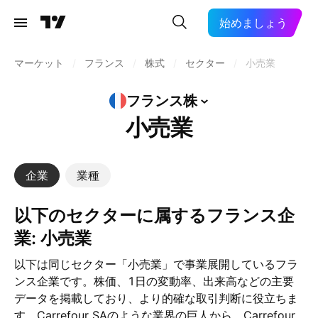
始めましょう
マーケット
/
フランス
/
株式
/
セクター
/
小売業
フランス株
小売業
企業
業種
以下のセクターに属するフランス企
業: 小売業
以下は同じセクター「小売業」で事業展開しているフラ
ンス企業です。株価、1日の変動率、出来高などの主要
データを掲載しており、より的確な取引判断に役立ちま
す。Carrefour SAのような業界の巨人から、Carrefour