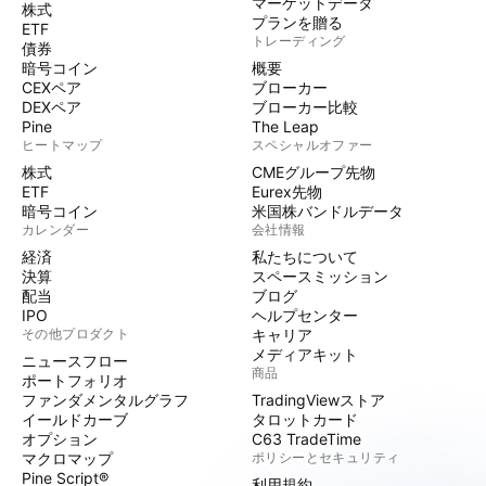
マーケットデータ
株式
プランを贈る
ETF
トレーディング
債券
暗号コイン
概要
CEXペア
ブローカー
DEXペア
ブローカー比較
Pine
The Leap
ヒートマップ
スペシャルオファー
株式
CMEグループ先物
ETF
Eurex先物
暗号コイン
米国株バンドルデータ
カレンダー
会社情報
経済
私たちについて
決算
スペースミッション
配当
ブログ
IPO
ヘルプセンター
その他プロダクト
キャリア
メディアキット
ニュースフロー
商品
ポートフォリオ
ファンダメンタルグラフ
TradingViewストア
イールドカーブ
タロットカード
オプション
C63 TradeTime
マクロマップ
ポリシーとセキュリティ
Pine Script®
利用規約