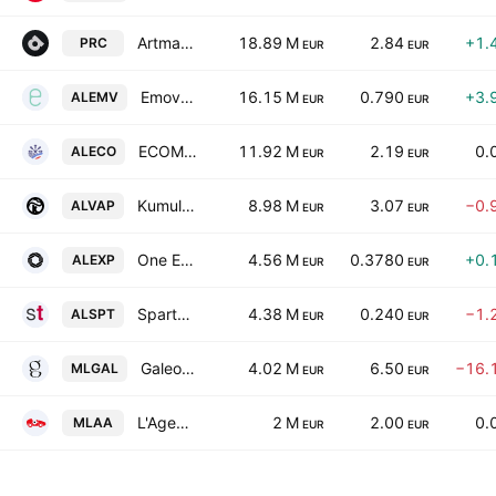
Artmarket.com SA
18.89 M
2.84
+1.
PRC
EUR
EUR
Emova Group SA
16.15 M
0.790
+3.
ALEMV
EUR
EUR
ECOMIAM SA
11.92 M
2.19
0.
ALECO
EUR
EUR
Kumulus Vape SA
8.98 M
3.07
−0.
ALVAP
EUR
EUR
One Experience
4.56 M
0.3780
+0.
ALEXP
EUR
EUR
Spartoo SAS
4.38 M
0.240
−1.
ALSPT
EUR
EUR
Galeo Concept
4.02 M
6.50
−16.
MLGAL
EUR
EUR
L'Agence Automobiliere
2 M
2.00
0.
MLAA
EUR
EUR