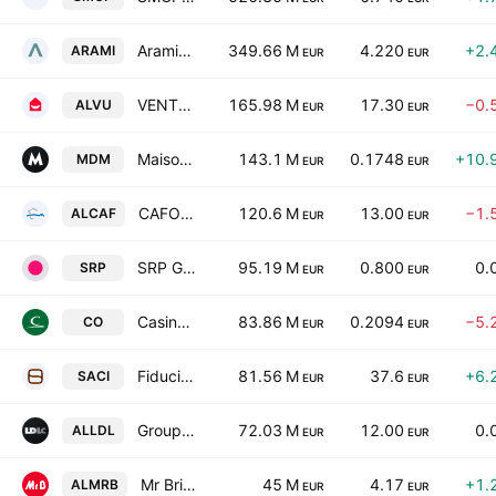
Aramis Group SA
349.66 M
4.220
+2.
ARAMI
EUR
EUR
VENTE-UNIQUE.COM
165.98 M
17.30
−0.
ALVU
EUR
EUR
Maisons du Monde SA
143.1 M
0.1748
+10.
MDM
EUR
EUR
CAFOM SA
120.6 M
13.00
−1.
ALCAF
EUR
EUR
SRP Groupe SA
95.19 M
0.800
0.
SRP
EUR
EUR
Casino, Guichard-Perrachon SA
83.86 M
0.2094
−5.
CO
EUR
EUR
Fiducial Office Solutions SA
81.56 M
37.6
+6.
SACI
EUR
EUR
Groupe LDLC SA
72.03 M
12.00
0.
ALLDL
EUR
EUR
Mr Bricolage SA
45 M
4.17
+1.
ALMRB
EUR
EUR