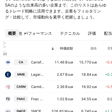
SAのような出来高の多い企業まで、このリストはあらゆ
るトレード戦略に活用できます。企業をフィルタリン
グ・比較して、市場動向を素早く把握しましょう。
概要
その他
パフォーマンス
テクニカル
評価
配当
シ
ン
時価総額
価格
変
ボ
ル
Carrefour SA
11.46 B
15.770
−0.
CA
EUR
EUR
Lagardere SA
2.67 B
18.84
+0.
MMB
EUR
EUR
Carmila SA
2.36 B
16.92
−0.
CARM
EUR
EUR
Fnac Darty SA
1.02 B
34.55
0.
FNAC
EUR
EUR
SMCP SA
526.85 M
6.740
+1.
SMCP
EUR
EUR