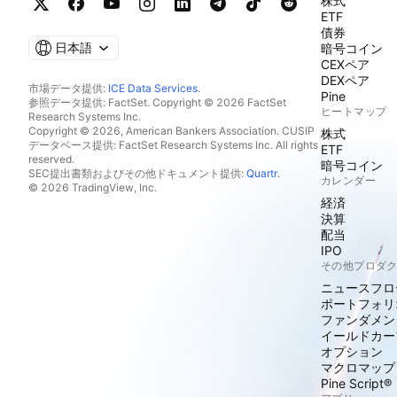
株式
ETF
債券
日本語
暗号コイン
CEXペア
DEXペア
市場データ提供:
ICE Data Services
.
Pine
参照データ提供: FactSet. Copyright © 2026 FactSet
ヒートマップ
Research Systems Inc.
Copyright © 2026, American Bankers Association. CUSIP
株式
データベース提供: FactSet Research Systems Inc. All rights
ETF
reserved.
暗号コイン
SEC提出書類およびその他ドキュメント提供:
Quartr
.
カレンダー
© 2026 TradingView, Inc.
経済
決算
配当
IPO
その他プロダ
ニュースフロ
ポートフォリ
ファンダメン
イールドカー
オプション
マクロマップ
Pine Script®