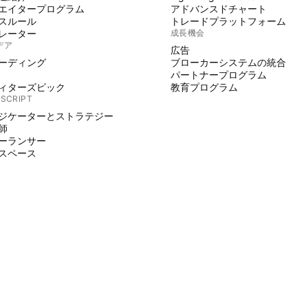
エイタープログラム
アドバンスドチャート
スルール
トレードプラットフォーム
レーター
成長機会
デア
広告
ーディング
ブローカーシステムの統合
パートナープログラム
ィターズピック
教育プログラム
 SCRIPT
ジケーターとストラテジー
師
ーランサー
スペース