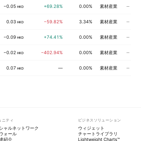
評価
−0.05
+69.28%
0.00%
素材産業
HKD
評価
0.03
−59.82%
3.34%
素材産業
HKD
評価
−0.09
+74.41%
0.00%
素材産業
HKD
評価
−0.02
−402.94%
0.00%
素材産業
HKD
評価
0.07
—
0.00%
素材産業
HKD
ュニティ
ビジネスソリューション
シャルネットワーク
ウィジェット
ウォール
チャートライブラリ
達紹介
Lightweight Charts™