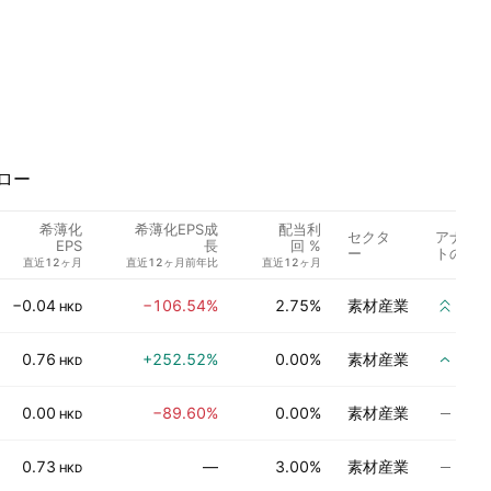
ロー
希薄化
希薄化EPS成
配当利
セクタ
アナリ
EPS
長
回 %
ー
トの評
直近12ヶ月
直近12ヶ月前年比
直近12ヶ月
強い
−0.04
−106.54%
2.75%
素材産業
HKD
買い
0.76
+252.52%
0.00%
素材産業
HKD
評価
0.00
−89.60%
0.00%
素材産業
HKD
評価
0.73
—
3.00%
素材産業
HKD