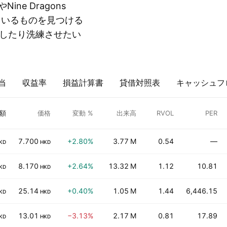
ine Dragons
されているものを見つける
したり洗練させたい
当
収益率
損益計算書
貸借対照表
キャッシュフ
額
価格
変動 %
出来高
RVOL
PER
7.700
+2.80%
3.77 M
0.54
—
KD
HKD
8.170
+2.64%
13.32 M
1.12
10.81
KD
HKD
25.14
+0.40%
1.05 M
1.44
6,446.15
KD
HKD
13.01
−3.13%
2.17 M
0.81
17.89
KD
HKD