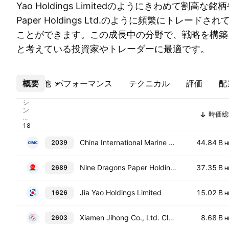
Yao Holdings Limitedのようにきわめて割高な銘柄やN
Paper Holdings Ltd.のように頻繁にトレード
ことができます。この成長中の分野で、戦略を構築
と考えている投資家やトレーダーに最適です。
概要
その他
パフォーマンス
テクニカル
評価
配
シ
ン
時価総
ボ
ル
China International Marine Containers (Group) Co., Ltd Class H
44.84 B
2039
H
Nine Dragons Paper Holdings Ltd.
37.35 B
2689
H
Jia Yao Holdings Limited
15.02 B
1626
H
Xiamen Jihong Co., Ltd. Class H
8.68 B
2603
H