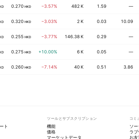
0.270
−3.57%
482 K
1.59
—
KD
HKD
0.320
−3.03%
2 K
0.03
10.09
KD
HKD
0.255
−3.77%
146.38 K
0.29
—
KD
HKD
0.275
+10.00%
6 K
0.05
—
KD
HKD
0.260
−7.14%
40 K
0.51
3.86
KD
HKD
ト
ツールとサブスクリプション
コミ
ート
機能
ソー
価格
ラブ
マーケットデータ
お友