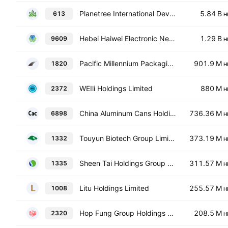
Planetree International Development Limited
5.84 B
613
H
Hebei Haiwei Electronic New Material Technology Co., Ltd. Class H
1.29 B
9609
H
Pacific Millennium Packaging Group Corp.
901.9 M
1820
H
WEIli Holdings Limited
880 M
2372
H
China Aluminum Cans Holdings Ltd.
736.36 M
6898
H
Touyun Biotech Group Limited
373.19 M
1332
H
Sheen Tai Holdings Group Co. Ltd.
311.57 M
1335
H
Litu Holdings Limited
255.57 M
1008
H
Hop Fung Group Holdings Limited
208.5 M
2320
H