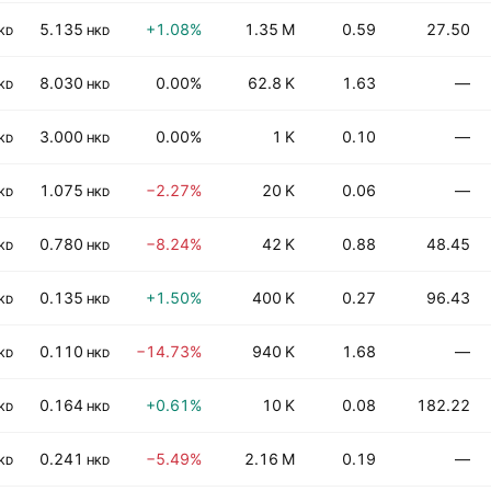
5.135
+1.08%
1.35 M
0.59
27.50
KD
HKD
8.030
0.00%
62.8 K
1.63
—
KD
HKD
3.000
0.00%
1 K
0.10
—
KD
HKD
1.075
−2.27%
20 K
0.06
—
KD
HKD
0.780
−8.24%
42 K
0.88
48.45
KD
HKD
0.135
+1.50%
400 K
0.27
96.43
KD
HKD
0.110
−14.73%
940 K
1.68
—
KD
HKD
0.164
+0.61%
10 K
0.08
182.22
KD
HKD
0.241
−5.49%
2.16 M
0.19
—
KD
HKD