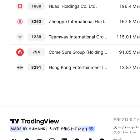
Huaxi Holdings Co. Ltd.
196.4 M
1689
H
Zhengye International Holdings Co., Ltd.
167.5 M
3363
H
Teamway International Group Holdings Limited
115.01 M
1239
H
Come Sure Group (Holdings) Ltd.
91.05 M
794
H
Hong Kong Entertainment International Holdings Limited
13.87 M
8291
H
主要プロダク
スーパーチャ
MADE BY HUMANS | 人の手で作られています
スクリーナー