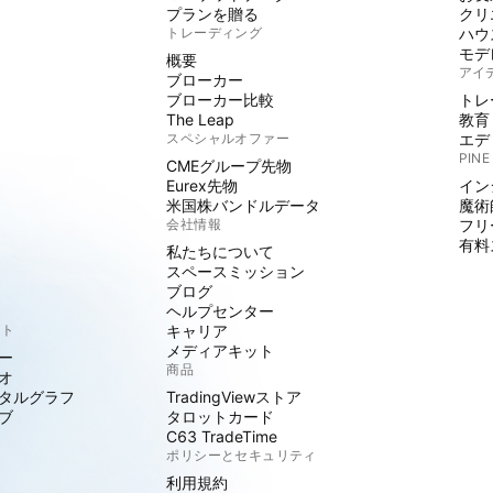
プランを贈る
クリ
トレーディング
ハウ
モデ
概要
アイ
ブローカー
ブローカー比較
トレ
The Leap
教育
スペシャルオファー
エデ
PINE
CMEグループ先物
Eurex先物
イン
米国株バンドルデータ
魔術
会社情報
フリ
有料
私たちについて
スペースミッション
ブログ
ヘルプセンター
クト
キャリア
メディアキット
ー
商品
オ
タルグラフ
TradingViewストア
ブ
タロットカード
C63 TradeTime
ポリシーとセキュリティ
利用規約