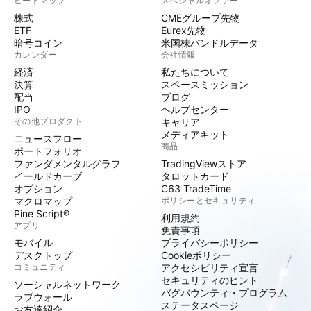
ヒートマップ
スペシャルオファー
株式
CMEグループ先物
ETF
Eurex先物
暗号コイン
米国株バンドルデータ
カレンダー
会社情報
経済
私たちについて
決算
スペースミッション
配当
ブログ
IPO
ヘルプセンター
その他プロダクト
キャリア
メディアキット
ニュースフロー
商品
ポートフォリオ
ファンダメンタルグラフ
TradingViewストア
イールドカーブ
タロットカード
オプション
C63 TradeTime
マクロマップ
ポリシーとセキュリティ
Pine Script®
利用規約
アプリ
免責事項
モバイル
プライバシーポリシー
デスクトップ
Cookieポリシー
コミュニティ
アクセシビリティ宣言
セキュリティのヒント
ソーシャルネットワーク
バグバウンティ・プログラム
ラブウォール
ステータスページ
お友達紹介