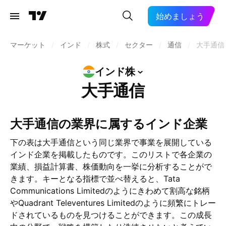
始めましょう
マーケット
/
インド
/
株式
/
セクター
/
通信
/
大手通信
インド株
大手通信
大手通信の業界に属するインド企業
下の表は大手通信という同じ業界で事業を展開している
インド企業を掲載したものです。このリストで各企業の
業績、損益計算書、株価動向を一挙に分析することがで
きます。キーとなる指標で並べ替えると、Tata
Communications Limitedのようにきわめて割高な銘柄
やQuadrant Televentures Limitedのように頻繁にトレー
ドされているものを見つけることができます。この成長