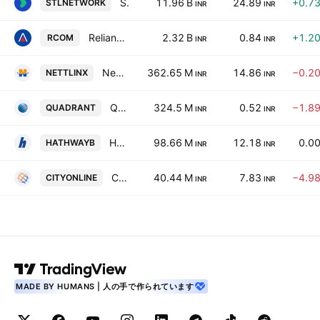
STL Networks Limited
11.96 B
24.89
+0.7
STLNETWORK
INR
INR
Reliance Communications Limited
2.32 B
0.84
+1.2
RCOM
INR
INR
Nettlinx Limited
362.65 M
14.86
−0.2
NETTLINX
INR
INR
Quadrant Televentures Limited
324.5 M
0.52
−1.8
QUADRANT
INR
INR
Hathway Bhawani Cabletel & Datacom Ltd.
98.66 M
12.18
0.0
HATHWAYB
INR
INR
City Online Services Ltd
40.44 M
7.83
−4.9
CITYONLINE
INR
INR
MADE BY HUMANS | 人の手で作られています