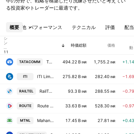
中の分野で、戦略を構築したり洗練させたいと考えてい
る投資家やトレーダーに最適です。
概要
その他
パフォーマンス
テクニカル
評価
配当
シ
ン
時価総額
価格
ボ
動
ル
Tata Communications Limited
494.22 B
1,755.2
+1.1
TATACOMM
INR
INR
ITI Limited
275.82 B
282.40
−1.6
ITI
INR
INR
RailTel Corp. of India Ltd.
93.3 B
288.55
−0.7
RAILTEL
INR
INR
Route Mobile, Ltd.
33.63 B
528.30
−0.9
ROUTE
INR
INR
Mahanagar Telephone Nigam Limited
17.45 B
27.81
+0.4
MTNL
INR
INR