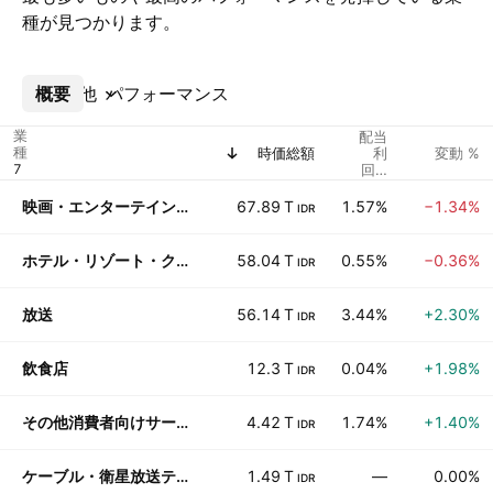
種が見つかります。
概要
その他
パフォーマンス
業
配当
種
時価総額
利
変動 %
回%
(予)
映画・エンターテインメント
67.89 T
1.57%
−1.34%
IDR
ホテル・リゾート・クルーズライン
58.04 T
0.55%
−0.36%
IDR
放送
56.14 T
3.44%
+2.30%
IDR
飲食店
12.3 T
0.04%
+1.98%
IDR
その他消費者向けサービス
4.42 T
1.74%
+1.40%
IDR
ケーブル・衛星放送テレビ
1.49 T
—
0.00%
IDR