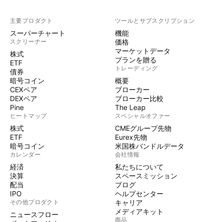
主要プロダクト
ツールとサブスクリプション
スーパーチャート
機能
スクリーナー
価格
マーケットデータ
株式
プランを贈る
ETF
トレーディング
債券
暗号コイン
概要
CEXペア
ブローカー
DEXペア
ブローカー比較
Pine
The Leap
ヒートマップ
スペシャルオファー
株式
CMEグループ先物
ETF
Eurex先物
暗号コイン
米国株バンドルデータ
カレンダー
会社情報
経済
私たちについて
決算
スペースミッション
配当
ブログ
IPO
ヘルプセンター
その他プロダクト
キャリア
メディアキット
ニュースフロー
商品