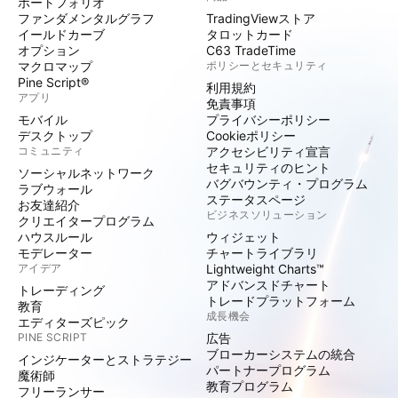
ポートフォリオ
ファンダメンタルグラフ
TradingViewストア
イールドカーブ
タロットカード
オプション
C63 TradeTime
マクロマップ
ポリシーとセキュリティ
Pine Script®
利用規約
アプリ
免責事項
モバイル
プライバシーポリシー
デスクトップ
Cookieポリシー
コミュニティ
アクセシビリティ宣言
セキュリティのヒント
ソーシャルネットワーク
バグバウンティ・プログラム
ラブウォール
ステータスページ
お友達紹介
ビジネスソリューション
クリエイタープログラム
ハウスルール
ウィジェット
モデレーター
チャートライブラリ
アイデア
Lightweight Charts™
アドバンスドチャート
トレーディング
トレードプラットフォーム
教育
成長機会
エディターズピック
PINE SCRIPT
広告
ブローカーシステムの統合
インジケーターとストラテジー
パートナープログラム
魔術師
教育プログラム
フリーランサー