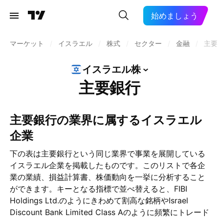
始めましょう
マーケット
/
イスラエル
/
株式
/
セクター
/
金融
/
主要
イスラエル株
主要銀行
主要銀行の業界に属するイスラエル
企業
下の表は主要銀行という同じ業界で事業を展開している
イスラエル企業を掲載したものです。このリストで各企
業の業績、損益計算書、株価動向を一挙に分析すること
ができます。キーとなる指標で並べ替えると、FIBI
Holdings Ltd.のようにきわめて割高な銘柄やIsrael
Discount Bank Limited Class Aのように頻繁にトレード