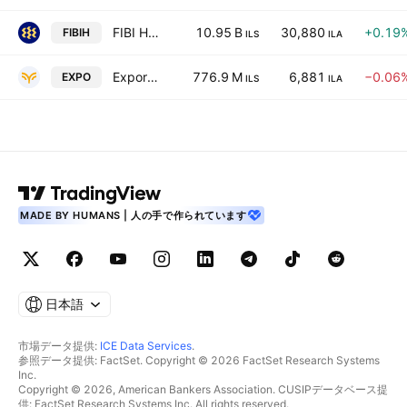
FIBI Holdings Ltd.
10.95 B
30,880
+0.19
FIBIH
ILS
ILA
Export Investment Co. Ltd.
776.9 M
6,881
−0.06
EXPO
ILS
ILA
MADE BY HUMANS | 人の手で作られています
日本語
市場データ提供:
ICE Data Services
.
参照データ提供: FactSet. Copyright © 2026 FactSet Research Systems
Inc.
Copyright © 2026, American Bankers Association. CUSIPデータベース提
供: FactSet Research Systems Inc. All rights reserved.