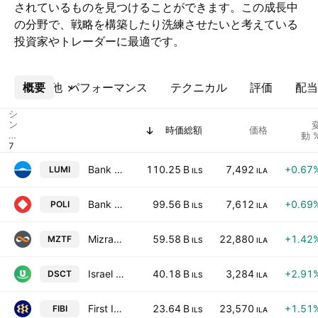
されているものを見つけることができます。この成長中
の分野で、戦略を構築したり洗練させたいと考えている
投資家やトレーダーに最適です。
概要
その他
パフォーマンス
テクニカル
評価
配当
シ
ン
時価総額
価格
ボ
動 
ル
Bank Leumi Le-Israel B.M.
110.25 B
7,492
+0.67
LUMI
ILS
ILA
Bank Hapoalim BM
99.56 B
7,612
+0.69
POLI
ILS
ILA
Mizrahi Tefahot Bank Ltd
59.58 B
22,880
+1.42
MZTF
ILS
ILA
Israel Discount Bank Limited Class A
40.18 B
3,284
+2.91
DSCT
ILS
ILA
First International Bank of Israel Ltd
23.64 B
23,570
+1.51
FIBI
ILS
ILA