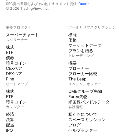
SEC提出書類およびその他ドキュメント提供:
Quartr
.
© 2026 TradingView, Inc.
主要プロダクト
ツールとサブスクリプション
スーパーチャート
機能
スクリーナー
価格
マーケットデータ
株式
プランを贈る
ETF
トレーディング
債券
暗号コイン
概要
CEXペア
ブローカー
DEXペア
ブローカー比較
Pine
The Leap
ヒートマップ
スペシャルオファー
株式
CMEグループ先物
ETF
Eurex先物
暗号コイン
米国株バンドルデータ
カレンダー
会社情報
経済
私たちについて
決算
スペースミッション
配当
ブログ
IPO
ヘルプセンター