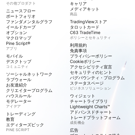
その他プロダクト
キャリア
メディアキット
ニュースフロー
商品
ポートフォリオ
ファンダメンタルグラフ
TradingViewストア
イールドカーブ
タロットカード
オプション
C63 TradeTime
マクロマップ
ポリシーとセキュリティ
Pine Script®
利用規約
アプリ
免責事項
モバイル
プライバシーポリシー
デスクトップ
Cookieポリシー
コミュニティ
アクセシビリティ宣言
セキュリティのヒント
ソーシャルネットワーク
バグバウンティ・プログラム
ラブウォール
ステータスページ
お友達紹介
ビジネスソリューション
クリエイタープログラム
ハウスルール
ウィジェット
モデレーター
チャートライブラリ
アイデア
Lightweight Charts™
アドバンスドチャート
トレーディング
トレードプラットフォーム
教育
成長機会
エディターズピック
PINE SCRIPT
広告