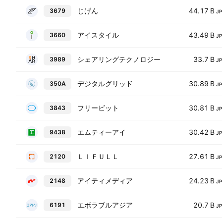
じげん
44.17 B
3679
J
アイスタイル
43.49 B
3660
J
シェアリングテクノロジー
33.7 B
3989
J
デジタルグリッド
30.89 B
350A
J
フリービット
30.81 B
3843
J
エムティーアイ
30.42 B
9438
J
ＬＩＦＵＬＬ
27.61 B
2120
J
アイティメディア
24.23 B
2148
J
エボラブルアジア
20.7 B
6191
J