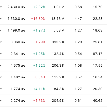
2,430.0
+2.02%
1.91 M
0.58
15.79
PY
JPY
1,530.0
−16.89%
18.13 M
4.47
22.28
PY
JPY
1,499.0
+1.97%
5.68 M
1.27
18.63
PY
JPY
3,060
−1.29%
395.2 K
1.29
25.81
PY
JPY
2,341
+1.25%
132.4 K
0.54
87.17
PY
JPY
4,575
+1.22%
206.3 K
1.08
17.55
PY
JPY
1,482
−0.54%
115.2 K
0.57
16.54
PY
JPY
1,774
+4.11%
184.3 K
1.27
20.30
PY
JPY
2,274
−1.73%
204.9 K
0.61
40.62
PY
JPY