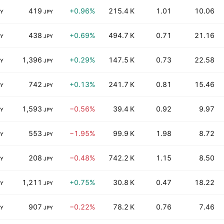
419
+0.96%
215.4 K
1.01
10.06
PY
JPY
438
+0.69%
494.7 K
0.71
21.16
PY
JPY
1,396
+0.29%
147.5 K
0.73
22.58
PY
JPY
742
+0.13%
241.7 K
0.81
15.46
PY
JPY
1,593
−0.56%
39.4 K
0.92
9.97
PY
JPY
553
−1.95%
99.9 K
1.98
8.72
PY
JPY
208
−0.48%
742.2 K
1.15
8.50
PY
JPY
1,211
+0.75%
30.8 K
0.47
18.22
PY
JPY
907
−0.22%
78.2 K
0.76
7.46
PY
JPY