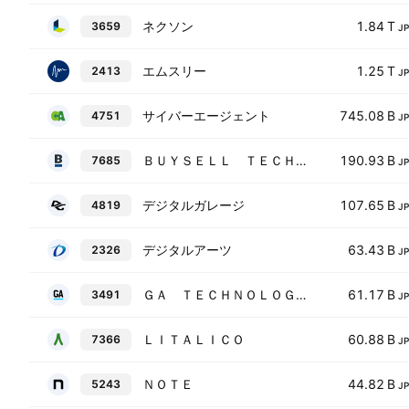
ネクソン
1.84 T
3659
J
エムスリー
1.25 T
2413
J
サイバーエージェント
745.08 B
4751
J
ＢＵＹＳＥＬＬ ＴＥＣＨＮＯＬＯＧＩＥＳ
190.93 B
7685
J
デジタルガレージ
107.65 B
4819
J
デジタルアーツ
63.43 B
2326
J
ＧＡ ＴＥＣＨＮＯＬＯＧＩＥＳ
61.17 B
3491
J
ＬＩＴＡＬＩＣＯ
60.88 B
7366
J
ＮＯＴＥ
44.82 B
5243
J