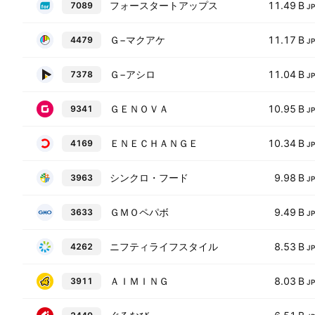
フォースタートアップス
11.49 B
7089
J
Ｇ−マクアケ
11.17 B
4479
J
Ｇ−アシロ
11.04 B
7378
J
ＧＥＮＯＶＡ
10.95 B
9341
J
ＥＮＥＣＨＡＮＧＥ
10.34 B
4169
J
シンクロ・フード
9.98 B
3963
J
ＧＭＯペパボ
9.49 B
3633
J
ニフティライフスタイル
8.53 B
4262
J
ＡＩＭＩＮＧ
8.03 B
3911
J