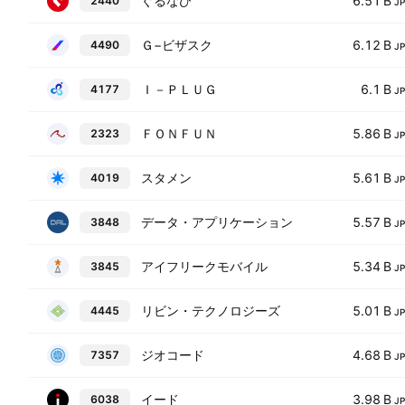
ぐるなび
6.51 B
2440
J
Ｇ−ビザスク
6.12 B
4490
J
Ｉ－ＰＬＵＧ
6.1 B
4177
J
ＦＯＮＦＵＮ
5.86 B
2323
J
スタメン
5.61 B
4019
J
データ・アプリケーション
5.57 B
3848
J
アイフリークモバイル
5.34 B
3845
J
リビン・テクノロジーズ
5.01 B
4445
J
ジオコード
4.68 B
7357
J
イード
3.98 B
6038
J