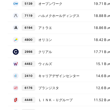
オープンワーク
19.71 B
5139
J
ハルメクホールディングス
18.88 B
7119
J
アトラエ
18.86 B
6194
J
オリコン
18.42 B
4800
J
クリアル
17.71 B
2998
J
ウィルズ
15.1 B
4482
J
キャリアデザインセンター
14.6 B
2410
J
ブランジスタ
12.6 B
6176
J
ＬＩＮＫ－Ｕグループ
11.52 B
4446
J