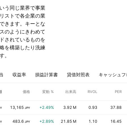
いう同じ業界で事業
リストで各企業の業
できます。キーとな
スのようにきわめて
ドされているものを
略を構築したり洗練
す。
当
収益率
損益計算書
貸借対照表
キャッシュフ
額
価格
変動 %
出来高
RVOL
PER
13,165
+2.49%
3.92 M
0.93
37.88
PY
JPY
483.6
+2.89%
21.85 M
1.10
16.45
PY
JPY