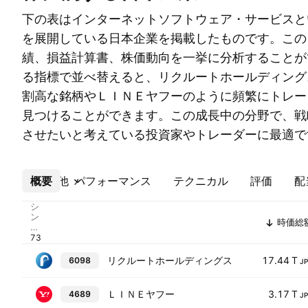
下の表はインターネットソフトウェア・サービスと
を展開している日本企業を掲載したものです。この
績、損益計算書、株価動向を一挙に分析することが
る指標で並べ替えると、リクルートホールディング
割高な銘柄やＬＩＮＥヤフーのように頻繁にトレー
見つけることができます。この成長中の分野で、戦
させたいと考えている投資家やトレーダーに最適で
概要
その他
パフォーマンス
テクニカル
評価
配
シ
ン
時価総
ボ
ル
リクルートホールディングス
17.44 T
6098
J
ＬＩＮＥヤフー
3.17 T
4689
J