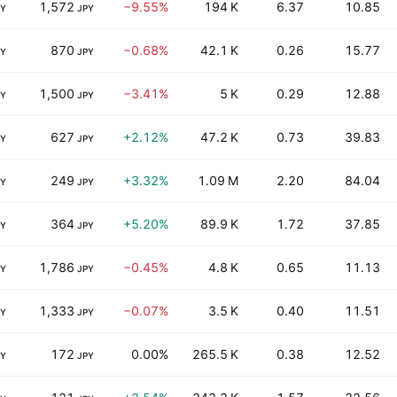
1,572
−9.55%
194 K
6.37
10.85
PY
JPY
870
−0.68%
42.1 K
0.26
15.77
PY
JPY
1,500
−3.41%
5 K
0.29
12.88
PY
JPY
627
+2.12%
47.2 K
0.73
39.83
PY
JPY
249
+3.32%
1.09 M
2.20
84.04
PY
JPY
364
+5.20%
89.9 K
1.72
37.85
PY
JPY
1,786
−0.45%
4.8 K
0.65
11.13
PY
JPY
1,333
−0.07%
3.5 K
0.40
11.51
PY
JPY
172
0.00%
265.5 K
0.38
12.52
PY
JPY