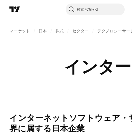
検索
マーケット
/
日本
/
株式
/
セクター
/
テクノロジーサー
インター
インターネットソフトウェア・サービスの業
界に属する日本企業