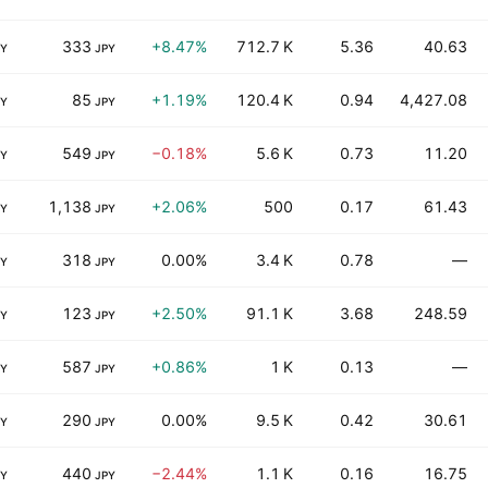
333
+8.47%
712.7 K
5.36
40.63
PY
JPY
85
+1.19%
120.4 K
0.94
4,427.08
PY
JPY
549
−0.18%
5.6 K
0.73
11.20
PY
JPY
1,138
+2.06%
500
0.17
61.43
PY
JPY
318
0.00%
3.4 K
0.78
—
PY
JPY
123
+2.50%
91.1 K
3.68
248.59
PY
JPY
587
+0.86%
1 K
0.13
—
PY
JPY
290
0.00%
9.5 K
0.42
30.61
PY
JPY
440
−2.44%
1.1 K
0.16
16.75
PY
JPY