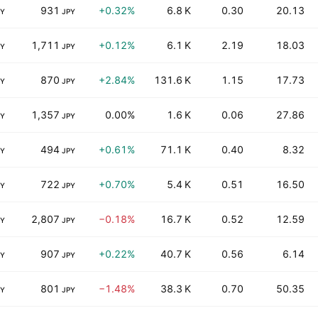
931
+0.32%
6.8 K
0.30
20.13
PY
JPY
1,711
+0.12%
6.1 K
2.19
18.03
PY
JPY
870
+2.84%
131.6 K
1.15
17.73
PY
JPY
1,357
0.00%
1.6 K
0.06
27.86
PY
JPY
494
+0.61%
71.1 K
0.40
8.32
PY
JPY
722
+0.70%
5.4 K
0.51
16.50
PY
JPY
2,807
−0.18%
16.7 K
0.52
12.59
PY
JPY
907
+0.22%
40.7 K
0.56
6.14
PY
JPY
801
−1.48%
38.3 K
0.70
50.35
PY
JPY