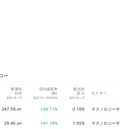
ロー
希薄化
EPS成長率
配当利
セクター
EPS
(希)
回 %
直近12ヶ月
直近12ヶ月前年比
直近12ヶ月
347.59
+30.11%
0.19%
テクノロジーサービ
JPY
29.40
+41.19%
1.55%
テクノロジーサービ
JPY