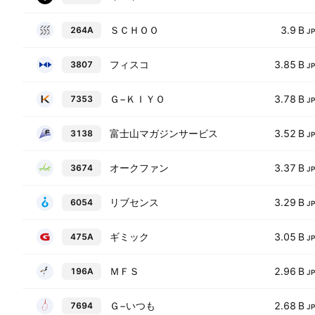
ＳＣＨＯＯ
3.9 B
264A
J
フィスコ
3.85 B
3807
J
Ｇ−ＫＩＹＯ
3.78 B
7353
J
富士山マガジンサービス
3.52 B
3138
J
オークファン
3.37 B
3674
J
リブセンス
3.29 B
6054
J
ギミック
3.05 B
475A
J
ＭＦＳ
2.96 B
196A
J
Ｇ−いつも
2.68 B
7694
J