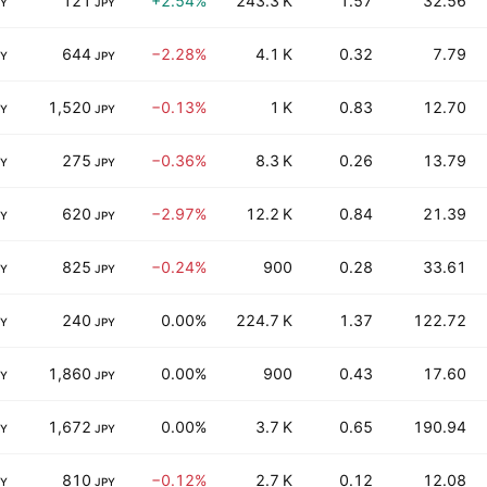
121
+2.54%
243.3 K
1.57
32.56
PY
JPY
644
−2.28%
4.1 K
0.32
7.79
PY
JPY
1,520
−0.13%
1 K
0.83
12.70
PY
JPY
275
−0.36%
8.3 K
0.26
13.79
PY
JPY
620
−2.97%
12.2 K
0.84
21.39
PY
JPY
825
−0.24%
900
0.28
33.61
PY
JPY
240
0.00%
224.7 K
1.37
122.72
PY
JPY
1,860
0.00%
900
0.43
17.60
PY
JPY
1,672
0.00%
3.7 K
0.65
190.94
PY
JPY
810
−0.12%
2.7 K
0.12
12.08
PY
JPY