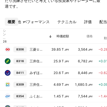
たり洗練させたいと考えている投資家やトレーダーに最
適です。
概要
その他
パフォーマンス
テクニカル
評価
配当
シ
ン
時価総額
価格
ボ
動
ル
三菱ＵＦＪフィナンシャル・グループ
39.85 T
3,564
−0.2
8306
JPY
JPY
三井住友フィナンシャルグループ
25.9 T
6,782
+0.0
8316
JPY
JPY
みずほフィナンシャルグループ
20.6 T
8,446
−0.6
8411
JPY
JPY
三井住友トラストグループ
4.69 T
1,680.5
+0.0
8309
JPY
JPY
ふくおかフィナンシャルグループ
1.45 T
7,544
−1.4
8354
JPY
JPY