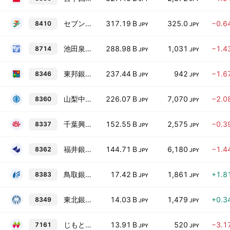
セブン銀行
317.19 B
325.0
−0.6
8410
JPY
JPY
池田泉州ホールディングス
288.98 B
1,031
−1.4
8714
JPY
JPY
東邦銀行
237.44 B
942
−1.6
8346
JPY
JPY
山梨中央銀行
226.07 B
7,070
−2.0
8360
JPY
JPY
千葉興業銀行
152.55 B
2,575
−0.3
8337
JPY
JPY
福井銀行
144.71 B
6,180
−1.4
8362
JPY
JPY
鳥取銀行
17.42 B
1,861
+1.8
8383
JPY
JPY
東北銀行
14.03 B
1,479
+0.3
8349
JPY
JPY
じもとホールディングス
13.91 B
520
−3.1
7161
JPY
JPY