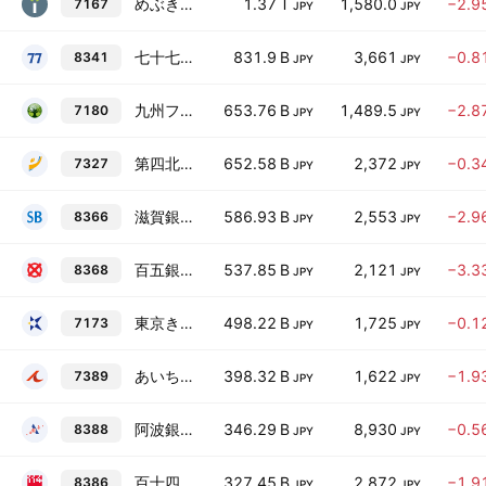
めぶきフィナンシャルグループ
1.37 T
1,580.0
−2.9
7167
JPY
JPY
七十七銀行
831.9 B
3,661
−0.8
8341
JPY
JPY
九州フィナンシャルグループ
653.76 B
1,489.5
−2.8
7180
JPY
JPY
第四北越フィナンシャルグループ
652.58 B
2,372
−0.3
7327
JPY
JPY
滋賀銀行
586.93 B
2,553
−2.9
8366
JPY
JPY
百五銀行
537.85 B
2,121
−3.3
8368
JPY
JPY
東京きらぼしフィナンシャルグループ
498.22 B
1,725
−0.1
7173
JPY
JPY
あいちフィナンシャルグループ
398.32 B
1,622
−1.9
7389
JPY
JPY
阿波銀行
346.29 B
8,930
−0.5
8388
JPY
JPY
百十四銀行
327.45 B
2,872
−1.9
8386
JPY
JPY