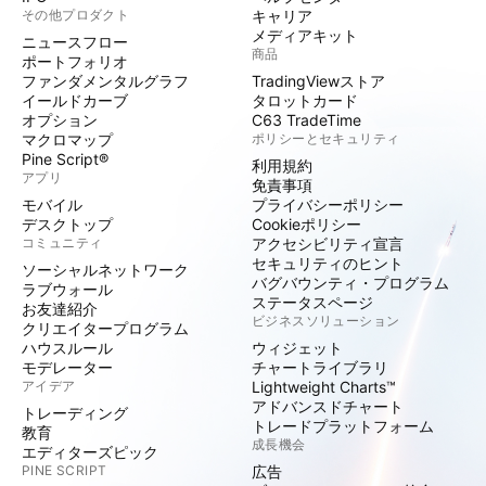
その他プロダクト
キャリア
メディアキット
ニュースフロー
商品
ポートフォリオ
ファンダメンタルグラフ
TradingViewストア
イールドカーブ
タロットカード
オプション
C63 TradeTime
マクロマップ
ポリシーとセキュリティ
Pine Script®
利用規約
アプリ
免責事項
モバイル
プライバシーポリシー
デスクトップ
Cookieポリシー
コミュニティ
アクセシビリティ宣言
セキュリティのヒント
ソーシャルネットワーク
バグバウンティ・プログラム
ラブウォール
ステータスページ
お友達紹介
ビジネスソリューション
クリエイタープログラム
ハウスルール
ウィジェット
モデレーター
チャートライブラリ
アイデア
Lightweight Charts™
アドバンスドチャート
トレーディング
トレードプラットフォーム
教育
成長機会
エディターズピック
PINE SCRIPT
広告