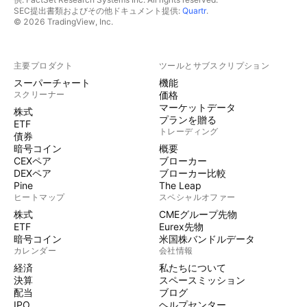
SEC提出書類およびその他ドキュメント提供:
Quartr
.
© 2026 TradingView, Inc.
主要プロダクト
ツールとサブスクリプション
スーパーチャート
機能
スクリーナー
価格
マーケットデータ
株式
プランを贈る
ETF
トレーディング
債券
暗号コイン
概要
CEXペア
ブローカー
DEXペア
ブローカー比較
Pine
The Leap
ヒートマップ
スペシャルオファー
株式
CMEグループ先物
ETF
Eurex先物
暗号コイン
米国株バンドルデータ
カレンダー
会社情報
経済
私たちについて
決算
スペースミッション
配当
ブログ
IPO
ヘルプセンター