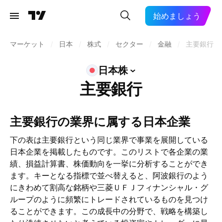
始めましょう
マーケット
/
日本
/
株式
/
セクター
/
金融
/
主要銀行
日本株
主要銀行
主要銀行の業界に属する日本企業
下の表は主要銀行という同じ業界で事業を展開している
日本企業を掲載したものです。このリストで各企業の業
績、損益計算書、株価動向を一挙に分析することができ
ます。キーとなる指標で並べ替えると、阿波銀行のよう
にきわめて割高な銘柄や三菱ＵＦＪフィナンシャル・グ
ループのように頻繁にトレードされているものを見つけ
ることができます。この成長中の分野で、戦略を構築し