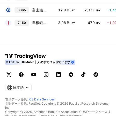
富山銀行
12.9 B
2,371
+1.4
8365
JPY
JPY
島根銀行
3.98 B
479
−1.0
7150
JPY
JPY
MADE BY HUMANS | 人の手で作られています
日本語
市場データ提供:
ICE Data Services
.
参照データ提供: FactSet. Copyright © 2026 FactSet Research Systems
Inc.
Copyright © 2026, American Bankers Association. CUSIPデータベース提
供: FactSet Research Systems Inc. All rights reserved.