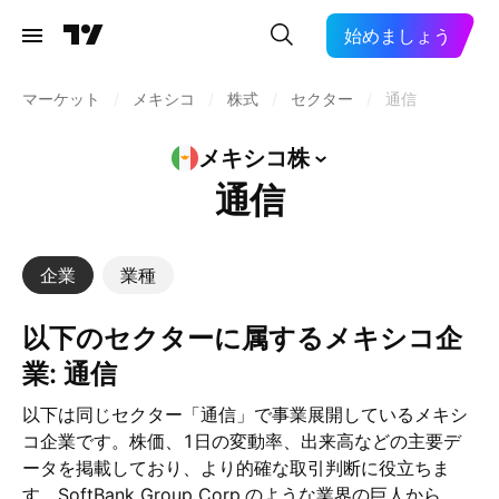
始めましょう
マーケット
/
メキシコ
/
株式
/
セクター
/
通信
メキシコ株
通信
企業
業種
以下のセクターに属するメキシコ企
業: 通信
以下は同じセクター「通信」で事業展開しているメキシ
コ企業です。株価、1日の変動率、出来高などの主要デ
ータを掲載しており、より的確な取引判断に役立ちま
す。SoftBank Group Corp.のような業界の巨人から、