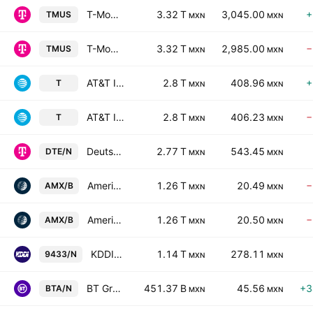
T-Mobile US, Inc.
3.32 T
3,045.00
+
TMUS
MXN
MXN
T-Mobile US, Inc.
3.32 T
2,985.00
−
TMUS
MXN
MXN
AT&T Inc
2.8 T
408.96
+
T
MXN
MXN
AT&T Inc
2.8 T
406.23
−
T
MXN
MXN
Deutsche Telekom AG
2.77 T
543.45
DTE/N
MXN
MXN
America Movil SAB de CV Class B
1.26 T
20.49
−
AMX/B
MXN
MXN
America Movil SAB de CV Class B
1.26 T
20.50
−
AMX/B
MXN
MXN
KDDI Corporation
1.14 T
278.11
9433/N
MXN
MXN
BT Group plc
451.37 B
45.56
+3
BTA/N
MXN
MXN