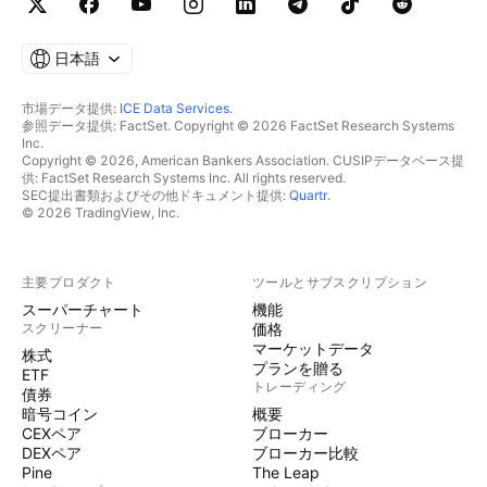
日本語
市場データ提供:
ICE Data Services
.
参照データ提供: FactSet. Copyright © 2026 FactSet Research Systems
Inc.
Copyright © 2026, American Bankers Association. CUSIPデータベース提
供: FactSet Research Systems Inc. All rights reserved.
SEC提出書類およびその他ドキュメント提供:
Quartr
.
© 2026 TradingView, Inc.
主要プロダクト
ツールとサブスクリプション
スーパーチャート
機能
スクリーナー
価格
マーケットデータ
株式
プランを贈る
ETF
トレーディング
債券
暗号コイン
概要
CEXペア
ブローカー
DEXペア
ブローカー比較
Pine
The Leap