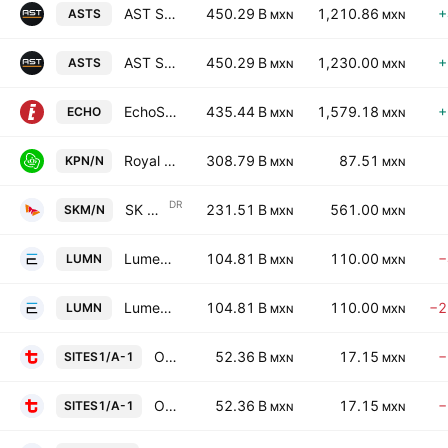
AST SpaceMobile, Inc. Class A
450.29 B
1,210.86
+
ASTS
MXN
MXN
AST SpaceMobile, Inc. Class A
450.29 B
1,230.00
+
ASTS
MXN
MXN
EchoStar Corporation Class A
435.44 B
1,579.18
+
ECHO
MXN
MXN
Royal KPN NV
308.79 B
87.51
KPN/N
MXN
MXN
DR
SK Telecom Co., Ltd. Sponsored ADR
231.51 B
561.00
SKM/N
MXN
MXN
Lumen Technologies, Inc.
104.81 B
110.00
−
LUMN
MXN
MXN
Lumen Technologies, Inc.
104.81 B
110.00
−2
LUMN
MXN
MXN
Operadora de Sites Mexicanos SA de CV Series -A-1-
52.36 B
17.15
−
SITES1/A-1
MXN
MXN
Operadora de Sites Mexicanos SA de CV Series -A-1-
52.36 B
17.15
−
SITES1/A-1
MXN
MXN