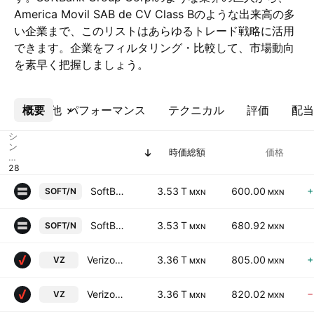
America Movil SAB de CV Class Bのような出来高の多
い企業まで、このリストはあらゆるトレード戦略に活用
できます。企業をフィルタリング・比較して、市場動向
を素早く把握しましょう。
概要
その他
パフォーマンス
テクニカル
評価
配当
シ
ン
時価総額
価格
ボ
ル
SoftBank Group Corp.
3.53 T
600.00
+
SOFT/N
MXN
MXN
SoftBank Group Corp.
3.53 T
680.92
SOFT/N
MXN
MXN
Verizon Communications Inc.
3.36 T
805.00
+
VZ
MXN
MXN
Verizon Communications Inc.
3.36 T
820.02
−
VZ
MXN
MXN