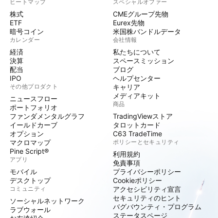
ヒートマップ
スペシャルオファー
株式
CMEグループ先物
ETF
Eurex先物
暗号コイン
米国株バンドルデータ
カレンダー
会社情報
経済
私たちについて
決算
スペースミッション
配当
ブログ
IPO
ヘルプセンター
その他プロダクト
キャリア
メディアキット
ニュースフロー
商品
ポートフォリオ
ファンダメンタルグラフ
TradingViewストア
イールドカーブ
タロットカード
オプション
C63 TradeTime
マクロマップ
ポリシーとセキュリティ
Pine Script®
利用規約
アプリ
免責事項
モバイル
プライバシーポリシー
デスクトップ
Cookieポリシー
コミュニティ
アクセシビリティ宣言
セキュリティのヒント
ソーシャルネットワーク
バグバウンティ・プログラム
ラブウォール
ステータスページ