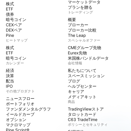
マーケットデータ
株式
プランを贈る
ETF
トレーディング
債券
暗号コイン
概要
CEXペア
ブローカー
DEXペア
ブローカー比較
Pine
The Leap
ヒートマップ
スペシャルオファー
株式
CMEグループ先物
ETF
Eurex先物
暗号コイン
米国株バンドルデータ
カレンダー
会社情報
経済
私たちについて
決算
スペースミッション
配当
ブログ
IPO
ヘルプセンター
その他プロダクト
キャリア
メディアキット
ニュースフロー
商品
ポートフォリオ
ファンダメンタルグラフ
TradingViewストア
イールドカーブ
タロットカード
オプション
C63 TradeTime
マクロマップ
ポリシーとセキュリティ
Pine Script®