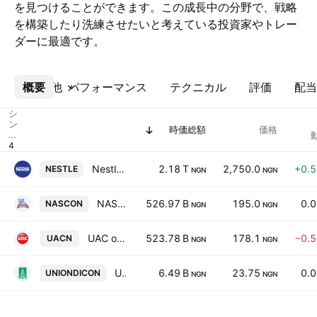
を見つけることができます。この成長中の分野で、戦略
を構築したり洗練させたいと考えている投資家やトレー
ダーに最適です。
概要
その他
パフォーマンス
テクニカル
評価
配当
シ
ン
時価総額
価格
ボ
ル
Nestle Nigeria Plc
2.18 T
2,750.0
+0.
NESTLE
NGN
NGN
NASCON Allied Industries Plc
526.97 B
195.0
0.
NASCON
NGN
NGN
UAC of Nigeria PLC
523.78 B
178.1
−0.
UACN
NGN
NGN
Union Dicon Salt Plc
6.49 B
23.75
0.
UNIONDICON
NGN
NGN