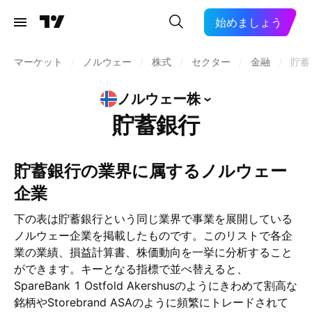
始めましょう
マーケット
/
ノルウェー
/
株式
/
セクター
/
金融
/
貯蓄
ノルウェー株
貯蓄銀行
貯蓄銀行の業界に属するノルウェー
企業
下の表は貯蓄銀行という同じ業界で事業を展開している
ノルウェー企業を掲載したものです。このリストで各企
業の業績、損益計算書、株価動向を一挙に分析すること
ができます。キーとなる指標で並べ替えると、
SpareBank 1 Ostfold Akershusのようにきわめて割高な
銘柄やStorebrand ASAのように頻繁にトレードされて