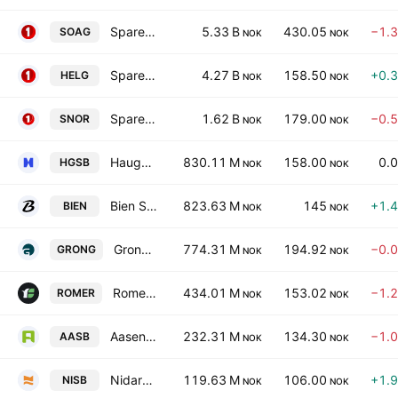
SpareBank 1 Ostfold Akershus
5.33 B
430.05
−1.
SOAG
NOK
NOK
SpareBank 1 Helgeland
4.27 B
158.50
+0.
HELG
NOK
NOK
SpareBank 1 Nordmore
1.62 B
179.00
−0.
SNOR
NOK
NOK
Haugesund Sparebank
830.11 M
158.00
0.
HGSB
NOK
NOK
Bien Sparebank ASA
823.63 M
145
+1.
BIEN
NOK
NOK
Grong Sparebank
774.31 M
194.92
−0.
GRONG
NOK
NOK
Romerike Sparebank
434.01 M
153.02
−1.
ROMER
NOK
NOK
Aasen Sparebank
232.31 M
134.30
−1.
AASB
NOK
NOK
Nidaros Sparebank
119.63 M
106.00
+1.
NISB
NOK
NOK