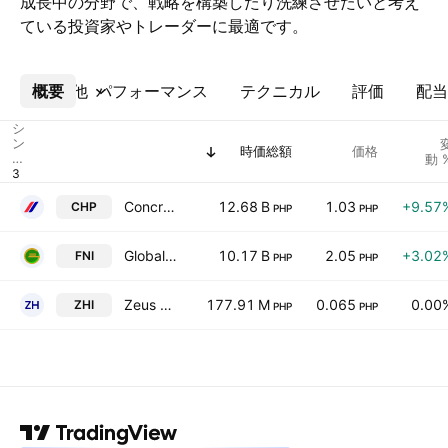
成長中の分野で、戦略を構築したり洗練させたいと考え
ている投資家やトレーダーに最適です。
概要
その他
パフォーマンス
テクニカル
評価
配当
シ
ン
時価総額
価格
ボ
動 
ル
Concreat Holdings Philippines, Inc.
12.68 B
1.03
+9.57
CHP
PHP
PHP
Global Ferronickel Holdings, Inc.
10.17 B
2.05
+3.02
FNI
PHP
PHP
Zeus Holdings Inc.
177.91 M
0.065
0.00
ZHI
PHP
PHP