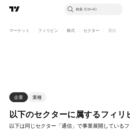
検索
マーケット
/
フィリピン
/
株式
/
セクター
/
通信
企業
業種
以下のセクターに属するフィリピ
以下は同じセクター「通信」で事業展開しているフ