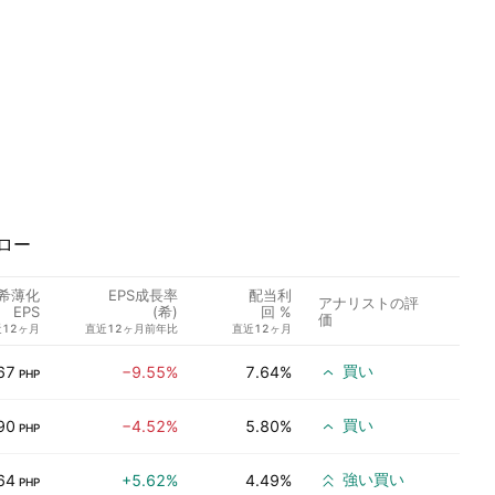
ロー
希薄化
EPS成長率
配当利
アナリストの評
EPS
(希)
回 %
価
12ヶ月
直近12ヶ月前年比
直近12ヶ月
買い
67
−9.55%
7.64%
PHP
買い
90
−4.52%
5.80%
PHP
強い買い
64
+5.62%
4.49%
PHP