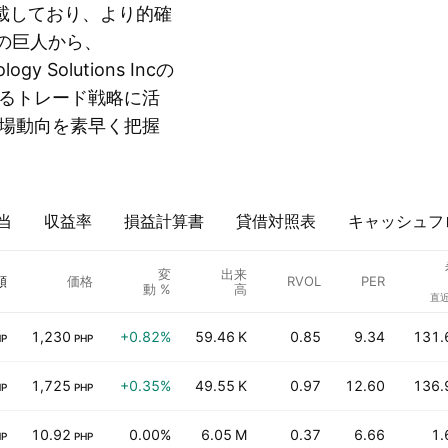
載しており、より的確
界の巨人から、
logy Solutions Incの
るトレード戦略に活
場動向を素早く把握
当
収益率
損益計算書
貸借対照表
キャッシュフ
変
出来
額
価格
RVOL
PER
動 %
高
直近
1,230
+0.82%
59.46 K
0.85
9.34
131.
HP
PHP
1,725
+0.35%
49.55 K
0.97
12.60
136.
HP
PHP
10.92
0.00%
6.05 M
0.37
6.66
1.
HP
PHP