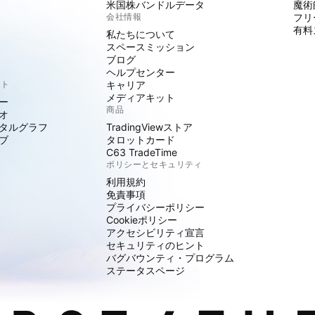
米国株バンドルデータ
魔術
会社情報
フリ
有料
私たちについて
スペースミッション
ブログ
ヘルプセンター
クト
キャリア
メディアキット
ー
商品
オ
タルグラフ
TradingViewストア
ブ
タロットカード
C63 TradeTime
ポリシーとセキュリティ
利用規約
免責事項
プライバシーポリシー
Cookieポリシー
アクセシビリティ宣言
セキュリティのヒント
バグバウンティ・プログラム
ステータスページ