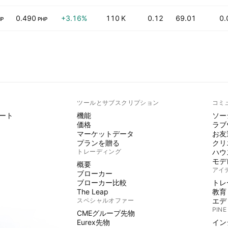
0.490
+3.16%
110 K
0.12
69.01
0.
HP
PHP
ト
ツールとサブスクリプション
コミ
ート
機能
ソー
価格
ラブ
マーケットデータ
お友
プランを贈る
クリ
トレーディング
ハウ
モデ
概要
アイ
ブローカー
ブローカー比較
トレ
The Leap
教育
スペシャルオファー
エデ
PINE
CMEグループ先物
Eurex先物
イン