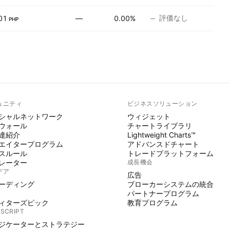
評価なし
01
—
0.00%
PHP
ュニティ
ビジネスソリューション
シャルネットワーク
ウィジェット
ウォール
チャートライブラリ
達紹介
Lightweight Charts™
エイタープログラム
アドバンスドチャート
スルール
トレードプラットフォーム
レーター
成長機会
デア
広告
ーディング
ブローカーシステムの統合
パートナープログラム
ィターズピック
教育プログラム
 SCRIPT
ジケーターとストラテジー