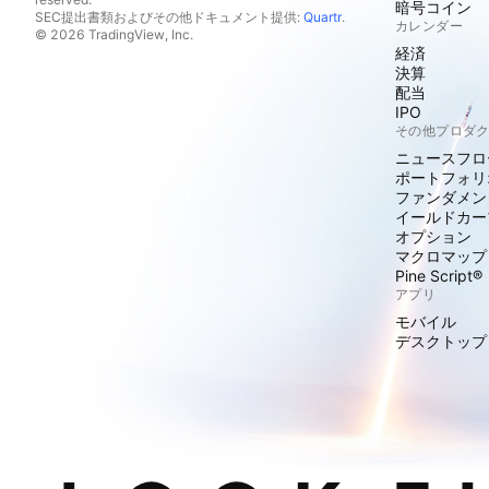
暗号コイン
SEC提出書類およびその他ドキュメント提供:
Quartr
.
カレンダー
© 2026 TradingView, Inc.
経済
決算
配当
IPO
その他プロダ
ニュースフロ
ポートフォリ
ファンダメン
イールドカー
オプション
マクロマップ
Pine Script®
アプリ
モバイル
デスクトップ