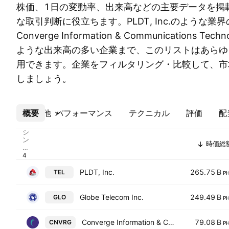
株価、1日の変動率、出来高などの主要データを掲
な取引判断に役立ちます。PLDT, Inc.のような業
Converge Information & Communications Techno
ような出来高の多い企業まで、このリストはあらゆ
用できます。企業をフィルタリング・比較して、市
しましょう。
概要
その他
パフォーマンス
テクニカル
評価
配
シ
ン
時価総
ボ
ル
PLDT, Inc.
265.75 B
TEL
P
Globe Telecom Inc.
249.49 B
GLO
P
Converge Information & Communications Technology Solutions Inc
79.08 B
CNVRG
P