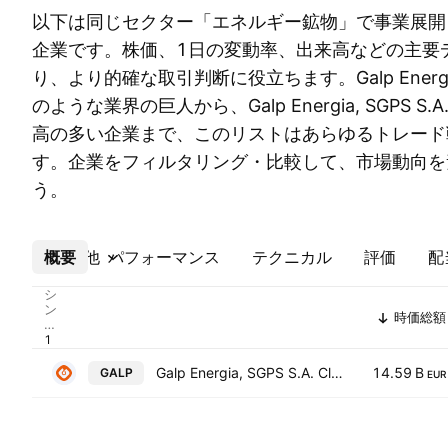
以下は同じセクター「エネルギー鉱物」で事業展開
企業です。株価、1日の変動率、出来高などの主要
り、より的確な取引判断に役立ちます。Galp Energia, SG
のような業界の巨人から、Galp Energia, SGPS S.A
高の多い企業まで、このリストはあらゆるトレード
す。企業をフィルタリング・比較して、市場動向を
う。
概要
その他
パフォーマンス
テクニカル
評価
配
シ
ン
時価総額
ボ
ル
Galp Energia, SGPS S.A. Class B
14.59 B
GALP
EUR