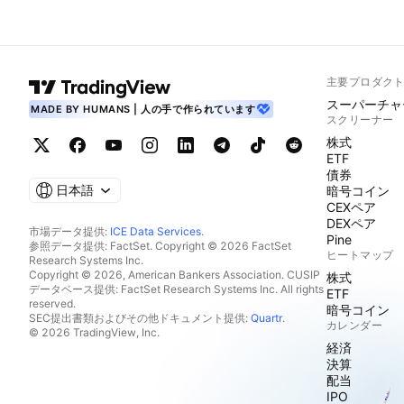
主要プロダク
スーパーチャ
MADE BY HUMANS | 人の手で作られています
スクリーナー
株式
ETF
債券
日本語
暗号コイン
CEXペア
DEXペア
市場データ提供:
ICE Data Services
.
Pine
参照データ提供: FactSet. Copyright © 2026 FactSet
ヒートマップ
Research Systems Inc.
Copyright © 2026, American Bankers Association. CUSIP
株式
データベース提供: FactSet Research Systems Inc. All rights
ETF
reserved.
暗号コイン
SEC提出書類およびその他ドキュメント提供:
Quartr
.
カレンダー
© 2026 TradingView, Inc.
経済
決算
配当
IPO