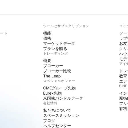
ト
ツールとサブスクリプション
コミ
ート
機能
ソー
価格
ラブ
マーケットデータ
お友
プランを贈る
クリ
トレーディング
ハウ
モデ
概要
アイ
ブローカー
ブローカー比較
トレ
The Leap
教育
スペシャルオファー
エデ
PINE
CMEグループ先物
Eurex先物
イン
米国株バンドルデータ
魔術
会社情報
フリ
有料
私たちについて
スペースミッション
ブログ
ヘルプセンター