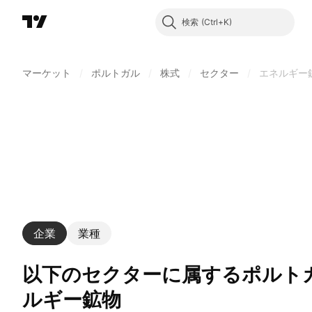
検索
マーケット
/
ポルトガル
/
株式
/
セクター
/
エネルギー
企業
業種
以下のセクターに属するポルトガル企業: エネ
ルギー鉱物