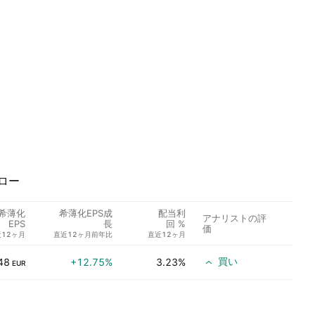
ロー
希薄化
希薄化EPS成
配当利
アナリストの評
EPS
長
回 %
価
12ヶ月
直近12ヶ月前年比
直近12ヶ月
買い
48
+12.75%
3.23%
EUR