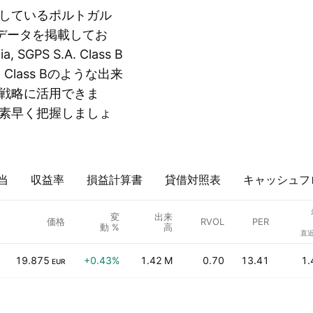
しているポルトガル
データを掲載してお
PS S.A. Class B
. Class Bのような出来
戦略に活用できま
素早く把握しましょ
当
収益率
損益計算書
貸借対照表
キャッシュフ
変
出来
価格
RVOL
PER
動 %
高
直近
19.875
+0.43%
1.42 M
0.70
13.41
1.
EUR