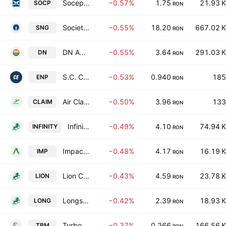
Socep SA
−0.57%
1.75
21.93 K
SOCP
RON
Societatea Nationala de Gaze Naturale Romgaz S.A.
−0.55%
18.20
667.02 K
SNG
RON
DN Agrar Group S.A
−0.55%
3.64
291.03 K
DN
RON
S.C. COMPANIA ENERGOPETROL S.A.
−0.53%
0.940
185
ENP
RON
Air Claim SA
−0.50%
3.96
133
CLAIM
RON
Infinity Capital Investments S.A.
−0.49%
4.10
74.94 K
INFINITY
RON
Impact Developer & Contractor SA
−0.48%
4.17
16.19 K
IMP
RON
Lion Capital S.A.
−0.43%
4.59
23.78 K
LION
RON
Longshield Investment Group SA
−0.42%
2.39
18.93 K
LONG
RON
Turbomecanica SA
−0.37%
0.266
166.56 K
TBM