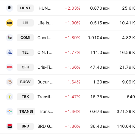
IHUNT TECHNOLOGY IMPORT-EXPORT S.A.
−2.03%
0.870
25.6 K
HUNT
RON
Life Is Hard S.A.
−1.90%
0.515
10.41 K
LIH
RON
Condmag SA
−1.89%
0.0104
4.82 K
COMI
RON
C.N.T.E.E. Transelectrica SA
−1.77%
111.0
16.59 K
TEL
RON
Cris-Tim Family Holding S.A.
−1.66%
47.40
21.79 K
CFH
RON
Bucur SA
−1.64%
1.20
9.09 K
BUCV
RON
Transilvania Broker de Asigurare SA
−1.47%
16.75
640
TBK
RON
Transilvania Investments Alliance S.A.
−1.46%
0.674
321.29 K
TRANSI
RON
BRD Groupe Societe Generale SA (Romania)
−1.36%
36.40
140.04 K
BRD
RON