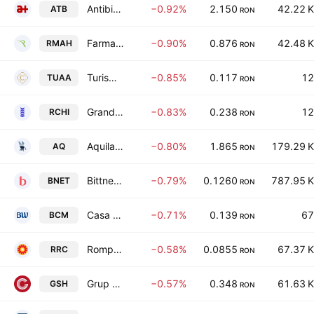
Antibiotice SA
−0.92%
2.150
42.22 K
ATB
RON
Farmaceutica Remedia SA
−0.90%
0.876
42.48 K
RMAH
RON
Turism Covasna SA
−0.85%
0.117
12
TUAA
RON
Grand Hotel Bucharest S.A.
−0.83%
0.238
12
RCHI
RON
Aquila Part Prod Com SA
−0.80%
1.865
179.29 K
AQ
RON
Bittnet Systems SA
−0.79%
0.1260
787.95 K
BNET
RON
Casa de Bucovina Club de Munte SA
−0.71%
0.139
67
BCM
RON
Rompetrol Rafinare SA
−0.58%
0.0855
67.37 K
RRC
RON
Grup Serban Holding S.A.
−0.57%
0.348
61.63 K
GSH
RON