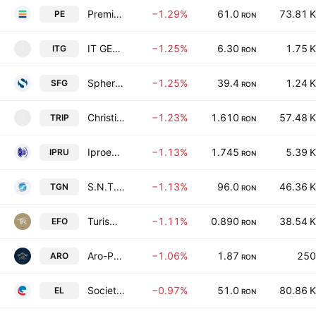
Premier Energy PLC
−1.29%
61.0
73.81 K
PE
RON
IT GENETICS
−1.25%
6.30
1.75 K
ITG
I
RON
Sphera Franchise Group SA
−1.25%
39.4
1.24 K
SFG
RON
Christian '76 Tour S.A.
−1.23%
1.610
57.48 K
TRIP
T
RON
Iproeb SA
−1.13%
1.745
5.39 K
IPRU
RON
S.N.T.G.N. Transgaz SA
−1.13%
96.0
46.36 K
TGN
RON
Turism Hoteluri Restaurante Marea Neagra SA
−1.11%
0.890
38.54 K
EFO
RON
Aro-Palace SA
−1.06%
1.87
250
ARO
RON
Societatea Energetica Electrica S.A.
−0.97%
51.0
80.86 K
EL
RON