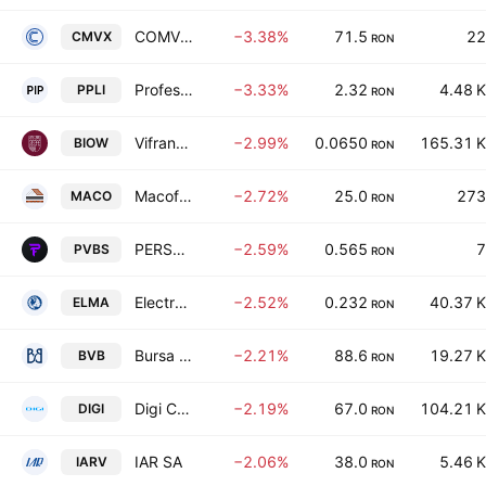
COMVEX SA
−3.38%
71.5
22
CMVX
RON
Professional Imo Partners S.A.
−3.33%
2.32
4.48 K
PPLI
RON
Vifrana SA
−2.99%
0.0650
165.31 K
BIOW
RON
Macofil SA
−2.72%
25.0
273
MACO
RON
PERSEUS FINTECH S.A
−2.59%
0.565
7
PVBS
RON
Electromagnetica SA
−2.52%
0.232
40.37 K
ELMA
RON
Bursa de Valori Bucuresti
−2.21%
88.6
19.27 K
BVB
RON
Digi Communications NV
−2.19%
67.0
104.21 K
DIGI
RON
IAR SA
−2.06%
38.0
5.46 K
IARV
RON