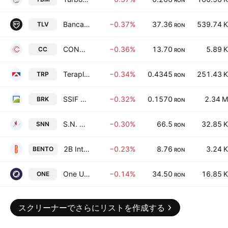
RON
Banca Transilvania SA
−0.37%
37.36
539.74 K
TLV
RON
CONNECTIONS CONSULT S.A.
−0.36%
13.70
5.89 K
CC
RON
Teraplast SA
−0.34%
0.4345
251.43 K
TRP
RON
SSIF BRK Financial Group SA
−0.32%
0.1570
2.34 M
BRK
RON
S.N. Nuclearelectrica S.A.
−0.30%
66.5
32.85 K
SNN
RON
2B Intelligent Soft S.A.
−0.23%
8.76
3.24 K
BENTO
RON
One United Properties S.A.
−0.14%
34.50
16.85 K
ONE
RON
スクリーナーでさらにリストを作成する