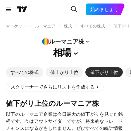
始めましょう
マーケット
/
ルーマニア
/
株式
/
すべての株式
/
値下がり
ルーマニア株
相場
すべての株式
値上がり上位
値下がり上位
スクリーナーでさらにリストを作成する
値下がり上位のルーマニア株
以下のルーマニア企業は今日最大の値下がりを見せた銘
柄です。今はアウトサイダーですが、将来的なトレード
チャンスになるかもしれません。ぜひすべての統計情報