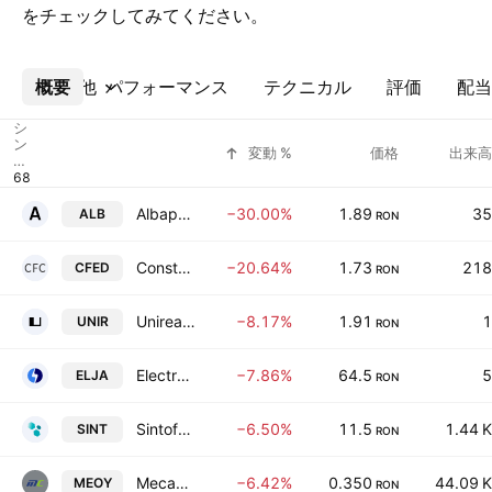
をチェックしてみてください。
概要
その他
パフォーマンス
テクニカル
評価
配当
シ
ン
変動 %
価格
出来高
ボ
ル
Albapam S.A.
−30.00%
1.89
35
ALB
RON
Constructii Feroviare Craiova SA Craiova
−20.64%
1.73
218
CFED
RON
Unirea SA
−8.17%
1.91
1
UNIR
RON
Electromontaj Carpati SA
−7.86%
64.5
5
ELJA
RON
Sintofarm SA Bucuresti
−6.50%
11.5
1.44 K
SINT
RON
Mecanica Codlea SA
−6.42%
0.350
44.09 K
MEOY
RON