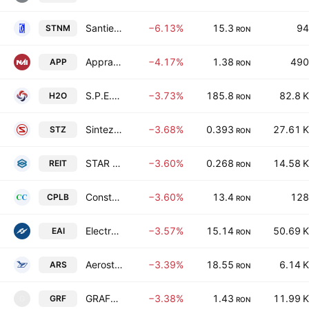
Santierul Naval 2 Mai SA Mangalia
−6.13%
15.3
94
STNM
RON
Appraisal & Valuation SA
−4.17%
1.38
490
APP
RON
S.P.E.E.H. Hidroelectrica S.A.
−3.73%
185.8
82.8 K
H2O
RON
Sinteza SA
−3.68%
0.393
27.61 K
STZ
RON
STAR INVEST IMOBILIARE S.A
−3.60%
0.268
14.58 K
REIT
RON
Constructii Complexe SA Buzau
−3.60%
13.4
128
CPLB
RON
Electro-Alfa International SA
−3.57%
15.14
50.69 K
EAI
RON
Aerostar SA
−3.39%
18.55
6.14 K
ARS
RON
GRAFFITI PLUS SA
−3.38%
1.43
11.99 K
GRF
G
RON