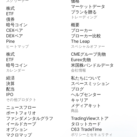
スクリーナー
価格
マーケットデータ
株式
プランを贈る
ETF
トレーディング
債券
暗号コイン
概要
CEXペア
ブローカー
DEXペア
ブローカー比較
Pine
The Leap
ヒートマップ
スペシャルオファー
株式
CMEグループ先物
ETF
Eurex先物
暗号コイン
米国株バンドルデータ
カレンダー
会社情報
経済
私たちについて
決算
スペースミッション
配当
ブログ
IPO
ヘルプセンター
その他プロダクト
キャリア
メディアキット
ニュースフロー
商品
ポートフォリオ
ファンダメンタルグラフ
TradingViewストア
イールドカーブ
タロットカード
オプション
C63 TradeTime
マクロマップ
ポリシーとセキュリティ