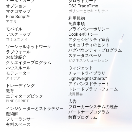
イールドカーブ
タロットカード
オプション
C63 TradeTime
マクロマップ
ポリシーとセキュリティ
Pine Script®
利用規約
アプリ
免責事項
モバイル
プライバシーポリシー
デスクトップ
Cookieポリシー
コミュニティ
アクセシビリティ宣言
セキュリティのヒント
ソーシャルネットワーク
バグバウンティ・プログラム
ラブウォール
ステータスページ
お友達紹介
ビジネスソリューション
クリエイタープログラム
ハウスルール
ウィジェット
モデレーター
チャートライブラリ
アイデア
Lightweight Charts™
アドバンスドチャート
トレーディング
トレードプラットフォーム
教育
成長機会
エディターズピック
PINE SCRIPT
広告
ブローカーシステムの統合
インジケーターとストラテジー
パートナープログラム
魔術師
教育プログラム
フリーランサー
有料スペース