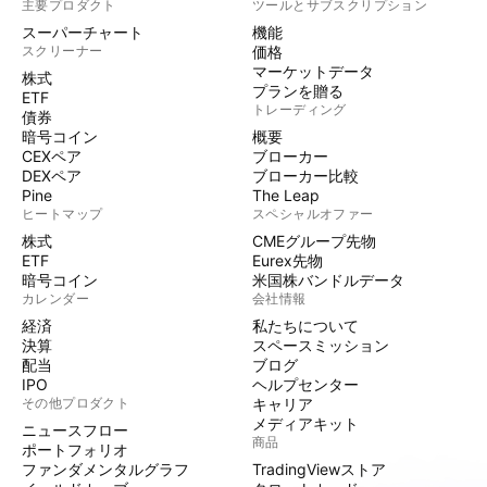
主要プロダクト
ツールとサブスクリプション
スーパーチャート
機能
スクリーナー
価格
マーケットデータ
株式
プランを贈る
ETF
トレーディング
債券
暗号コイン
概要
CEXペア
ブローカー
DEXペア
ブローカー比較
Pine
The Leap
ヒートマップ
スペシャルオファー
株式
CMEグループ先物
ETF
Eurex先物
暗号コイン
米国株バンドルデータ
カレンダー
会社情報
経済
私たちについて
決算
スペースミッション
配当
ブログ
IPO
ヘルプセンター
その他プロダクト
キャリア
メディアキット
ニュースフロー
商品
ポートフォリオ
ファンダメンタルグラフ
TradingViewストア