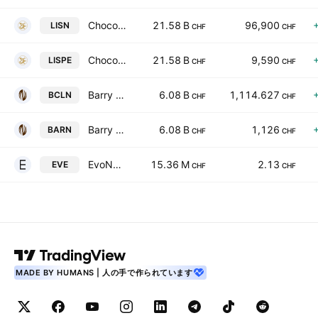
Chocoladefabriken Lindt & Spruengli AG
21.58 B
96,900
LISN
CHF
CHF
Chocoladefabriken Lindt & Spruengli AG TEMP
21.58 B
9,590
LISPE
CHF
CHF
Barry Callebaut AG
6.08 B
1,114.627
BCLN
CHF
CHF
Barry Callebaut AG
6.08 B
1,126
BARN
CHF
CHF
EvoNext Holdings SA
15.36 M
2.13
EVE
CHF
CHF
MADE BY HUMANS | 人の手で作られています