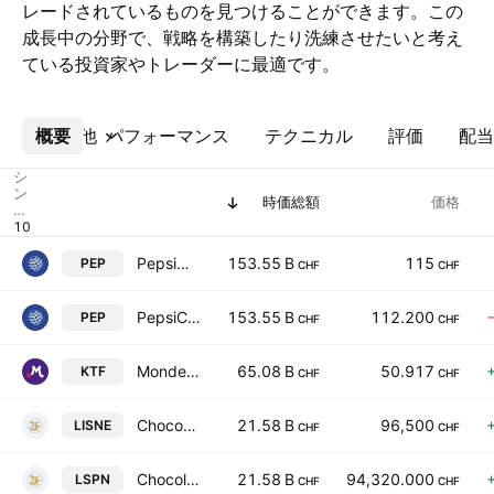
レードされているものを見つけることができます。この
成長中の分野で、戦略を構築したり洗練させたいと考え
ている投資家やトレーダーに最適です。
概要
その他
パフォーマンス
テクニカル
評価
配当
シ
ン
時価総額
価格
ボ
ル
PepsiCo, Inc.
153.55 B
115
PEP
CHF
CHF
PepsiCo, Inc.
153.55 B
112.200
PEP
CHF
CHF
Mondelez International, Inc. Class A
65.08 B
50.917
KTF
CHF
CHF
Chocoladefabriken Lindt & Spruengli AG TEMP
21.58 B
96,500
LISNE
CHF
CHF
Chocoladefabriken Lindt & Spruengli AG
21.58 B
94,320.000
LSPN
CHF
CHF