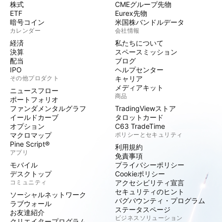
株式
CMEグループ先物
ETF
Eurex先物
暗号コイン
米国株バンドルデータ
カレンダー
会社情報
経済
私たちについて
決算
スペースミッション
配当
ブログ
IPO
ヘルプセンター
その他プロダクト
キャリア
メディアキット
ニュースフロー
商品
ポートフォリオ
ファンダメンタルグラフ
TradingViewストア
イールドカーブ
タロットカード
オプション
C63 TradeTime
マクロマップ
ポリシーとセキュリティ
Pine Script®
利用規約
アプリ
免責事項
モバイル
プライバシーポリシー
デスクトップ
Cookieポリシー
コミュニティ
アクセシビリティ宣言
セキュリティのヒント
ソーシャルネットワーク
バグバウンティ・プログラム
ラブウォール
ステータスページ
お友達紹介
ビジネスソリューション
クリエイタープログラム