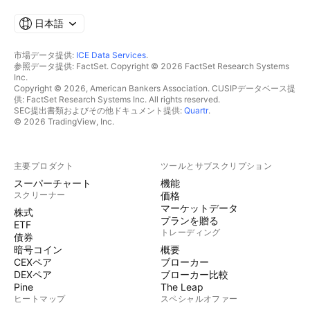
日本語
市場データ提供:
ICE Data Services
.
参照データ提供: FactSet. Copyright © 2026 FactSet Research Systems
Inc.
Copyright © 2026, American Bankers Association. CUSIPデータベース提
供: FactSet Research Systems Inc. All rights reserved.
SEC提出書類およびその他ドキュメント提供:
Quartr
.
© 2026 TradingView, Inc.
主要プロダクト
ツールとサブスクリプション
スーパーチャート
機能
スクリーナー
価格
マーケットデータ
株式
プランを贈る
ETF
トレーディング
債券
暗号コイン
概要
CEXペア
ブローカー
DEXペア
ブローカー比較
Pine
The Leap
ヒートマップ
スペシャルオファー