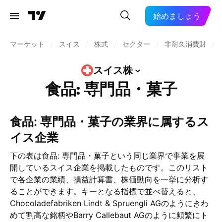
始めましょう
マーケット
/
スイス
/
株式
/
セクター
/
非耐久消費財
/
スイス株
食品: 専門品・菓子
食品: 専門品・菓子の業界に属するス
イス企業
下の表は食品: 専門品・菓子という同じ業界で事業を展
開しているスイス企業を掲載したものです。このリスト
で各企業の業績、損益計算書、株価動向を一挙に分析す
ることができます。キーとなる指標で並べ替えると、
Chocoladefabriken Lindt & Spruengli AGのようにきわ
めて割高な銘柄やBarry Callebaut AGのように頻繁にト