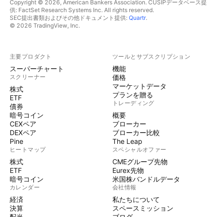
Copyright © 2026, American Bankers Association. CUSIPデータベース提
供: FactSet Research Systems Inc. All rights reserved.
SEC提出書類およびその他ドキュメント提供:
Quartr
.
© 2026 TradingView, Inc.
主要プロダクト
ツールとサブスクリプション
スーパーチャート
機能
スクリーナー
価格
マーケットデータ
株式
プランを贈る
ETF
トレーディング
債券
暗号コイン
概要
CEXペア
ブローカー
DEXペア
ブローカー比較
Pine
The Leap
ヒートマップ
スペシャルオファー
株式
CMEグループ先物
ETF
Eurex先物
暗号コイン
米国株バンドルデータ
カレンダー
会社情報
経済
私たちについて
決算
スペースミッション
配当
ブログ