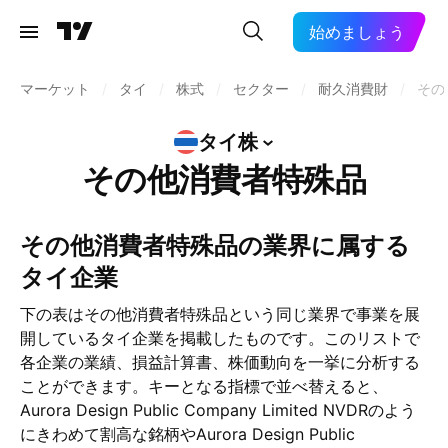
始めましょう
マーケット
/
タイ
/
株式
/
セクター
/
耐久消費財
/
その
タイ株
その他消費者特殊品
その他消費者特殊品の業界に属する
タイ企業
下の表はその他消費者特殊品という同じ業界で事業を展
開しているタイ企業を掲載したものです。このリストで
各企業の業績、損益計算書、株価動向を一挙に分析する
ことができます。キーとなる指標で並べ替えると、
Aurora Design Public Company Limited NVDRのよう
にきわめて割高な銘柄やAurora Design Public