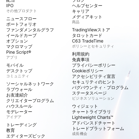
IPO
ヘルプセンター
その他プロダクト
キャリア
メディアキット
ニュースフロー
商品
ポートフォリオ
ファンダメンタルグラフ
TradingViewストア
イールドカーブ
タロットカード
オプション
C63 TradeTime
マクロマップ
ポリシーとセキュリティ
Pine Script®
利用規約
アプリ
免責事項
モバイル
プライバシーポリシー
デスクトップ
Cookieポリシー
コミュニティ
アクセシビリティ宣言
セキュリティのヒント
ソーシャルネットワーク
バグバウンティ・プログラム
ラブウォール
ステータスページ
お友達紹介
ビジネスソリューション
クリエイタープログラム
ハウスルール
ウィジェット
モデレーター
チャートライブラリ
アイデア
Lightweight Charts™
アドバンスドチャート
トレーディング
トレードプラットフォーム
教育
成長機会
エディターズピック