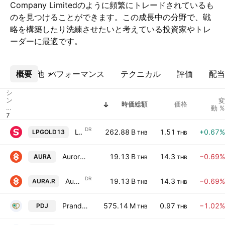
Company Limitedのように頻繁にトレードされているも
のを見つけることができます。この成長中の分野で、戦
略を構築したり洗練させたいと考えている投資家やトレ
ーダーに最適です。
概要
その他
パフォーマンス
テクニカル
評価
配当
シ
ン
変
時価総額
価格
ボ
動 %
ル
DR
Laopu Gold Co., Ltd. Units Thailand Depositery Receipts Repr 0.01 Sh
262.88 B
1.51
+0.67%
LPGOLD13
THB
THB
Aurora Design Public Company Limited
19.13 B
14.3
−0.69%
AURA
THB
THB
DR
Aurora Design Public Company Limited NVDR
19.13 B
14.3
−0.69%
AURA.R
THB
THB
Pranda Jewelry Public Co. Ltd.
575.14 M
0.97
−1.02%
PDJ
THB
THB