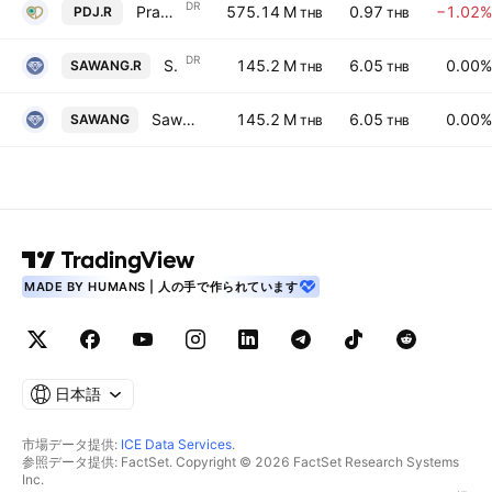
DR
Pranda Jewelry Public Co. Ltd. NVDR
575.14 M
0.97
−1.02%
PDJ.R
THB
THB
DR
Sawang Export Public Co., Ltd. NVDR
145.2 M
6.05
0.00%
SAWANG.R
THB
THB
Sawang Export Public Co., Ltd.
145.2 M
6.05
0.00%
SAWANG
THB
THB
MADE BY HUMANS | 人の手で作られています
日本語
市場データ提供:
ICE Data Services
.
参照データ提供: FactSet. Copyright © 2026 FactSet Research Systems
Inc.