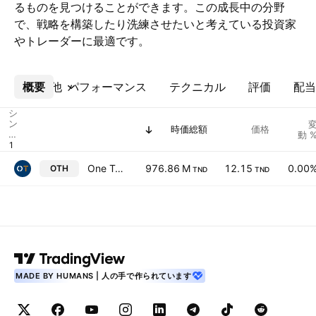
るものを見つけることができます。この成長中の分野
で、戦略を構築したり洗練させたいと考えている投資家
やトレーダーに最適です。
概要
その他
パフォーマンス
テクニカル
評価
配当
シ
ン
時価総額
価格
ボ
動 
ル
One Tech Holding SA
976.86 M
12.15
0.00
OTH
TND
TND
MADE BY HUMANS | 人の手で作られています