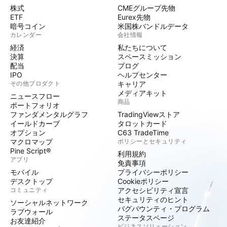
株式
CMEグループ先物
ETF
Eurex先物
暗号コイン
米国株バンドルデータ
カレンダー
会社情報
経済
私たちについて
決算
スペースミッション
配当
ブログ
IPO
ヘルプセンター
その他プロダクト
キャリア
メディアキット
ニュースフロー
商品
ポートフォリオ
ファンダメンタルグラフ
TradingViewストア
イールドカーブ
タロットカード
オプション
C63 TradeTime
マクロマップ
ポリシーとセキュリティ
Pine Script®
利用規約
アプリ
免責事項
モバイル
プライバシーポリシー
デスクトップ
Cookieポリシー
コミュニティ
アクセシビリティ宣言
セキュリティのヒント
ソーシャルネットワーク
バグバウンティ・プログラム
ラブウォール
ステータスページ
お友達紹介
ビジネスソリューション