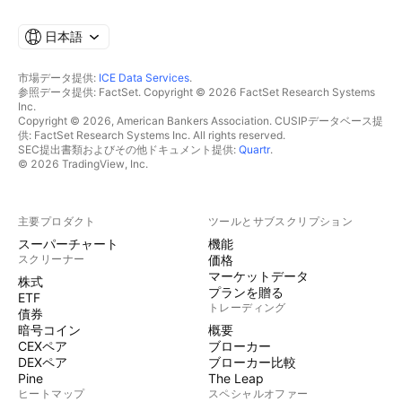
日本語
市場データ提供:
ICE Data Services
.
参照データ提供: FactSet. Copyright © 2026 FactSet Research Systems
Inc.
Copyright © 2026, American Bankers Association. CUSIPデータベース提
供: FactSet Research Systems Inc. All rights reserved.
SEC提出書類およびその他ドキュメント提供:
Quartr
.
© 2026 TradingView, Inc.
主要プロダクト
ツールとサブスクリプション
スーパーチャート
機能
スクリーナー
価格
マーケットデータ
株式
プランを贈る
ETF
トレーディング
債券
暗号コイン
概要
CEXペア
ブローカー
DEXペア
ブローカー比較
Pine
The Leap
ヒートマップ
スペシャルオファー