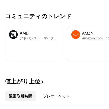
の取引は規制当局の承認待ちであ
は、私がモデルポ
り、Visaの2027会計年度第2四半
加した異なる企業
コミュニティのトレンド
期末までに完了する予定です。Visa
す。 取引価格とし
が購入しているのは、承認後ではな
開された日の最後
く承認前に不正を検知する能力で
の終値を使用します
AMD
AMZN
す。BioCatchは、キーストローク
の決定をファンダ
アドバンスト・マイクロ・デバイセズ (AMD)
Amazon.com, Inc
のタイミング、タッチジェスチャ
づいて行います。 
ー、デバイスの操作方法など、
はレバレッジは使
3,000以上の匿名化された行動シグ
数料（取引ごとに0
ナルを分析します。21カ国の350
（キャピタルゲイン
以上の銀行顧客を通じて、18億台
税25%）の分だけ
のデバイスと7億6000万人のユー
す。 同社の株価の
ザーをカバーしています。
たい場合は、チャ
値上がり上位
ンをクリック
通常取引時間
その他
プレマーケット