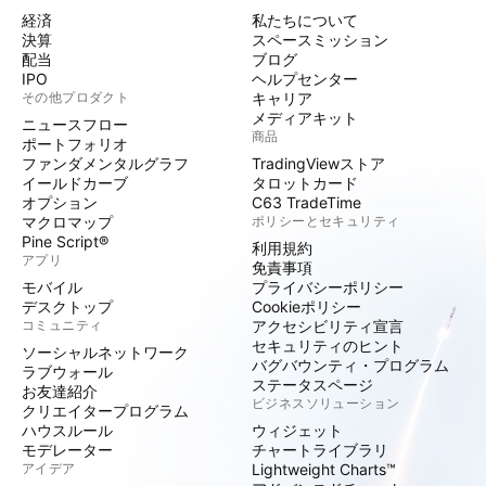
経済
私たちについて
決算
スペースミッション
配当
ブログ
IPO
ヘルプセンター
その他プロダクト
キャリア
メディアキット
ニュースフロー
商品
ポートフォリオ
ファンダメンタルグラフ
TradingViewストア
イールドカーブ
タロットカード
オプション
C63 TradeTime
マクロマップ
ポリシーとセキュリティ
Pine Script®
利用規約
アプリ
免責事項
モバイル
プライバシーポリシー
デスクトップ
Cookieポリシー
コミュニティ
アクセシビリティ宣言
セキュリティのヒント
ソーシャルネットワーク
バグバウンティ・プログラム
ラブウォール
ステータスページ
お友達紹介
ビジネスソリューション
クリエイタープログラム
ハウスルール
ウィジェット
モデレーター
チャートライブラリ
アイデア
Lightweight Charts™