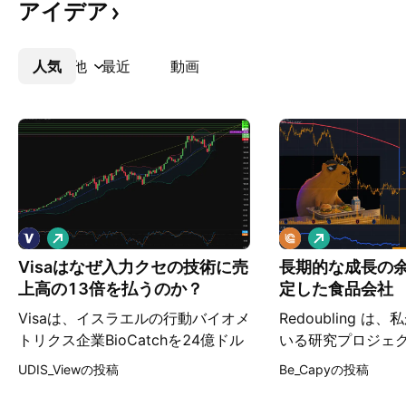
アイデア
人気
その他
最近
動画
ロ
ロ
ン
ン
Visaはなぜ入力クセの技術に売
長期的な成長の
グ
グ
上高の13倍を払うのか？
定した食品会社
Visaは、イスラエルの行動バイオメ
Redoubling 
トリクス企業BioCatchを24億ドル
いる研究プロジェ
の現金で買収することに合意しまし
に答えることを目
UDIS_Viewの投稿
Be_Capyの投稿
た。売却元はPermiraが助言するフ
資本を倍にするに
ァンドおよびその他の株主です。こ
間がかかるでしょう