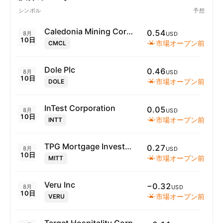
シンボル
予想
Caledonia Mining Corporation PLC
0.54
8月
USD
10日
市場オープン前
CMCL
Dole Plc
0.46
8月
USD
10日
市場オープン前
DOLE
InTest Corporation
0.05
8月
USD
10日
市場オープン前
INTT
TPG Mortgage Investment Trust, Inc.
0.27
8月
USD
10日
市場オープン前
MITT
Veru Inc
−0.32
8月
USD
10日
市場オープン前
VERU