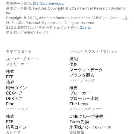
市場データ提供:
ICE Data Services
.
参照データ提供: FactSet. Copyright © 2026 FactSet Research Systems
Inc.
Copyright © 2026, American Bankers Association. CUSIPデータベース提
供: FactSet Research Systems Inc. All rights reserved.
SEC提出書類およびその他ドキュメント提供:
Quartr
.
© 2026 TradingView, Inc.
主要プロダクト
ツールとサブスクリプション
スーパーチャート
機能
スクリーナー
価格
マーケットデータ
株式
プランを贈る
ETF
トレーディング
債券
暗号コイン
概要
CEXペア
ブローカー
DEXペア
ブローカー比較
Pine
The Leap
ヒートマップ
スペシャルオファー
株式
CMEグループ先物
ETF
Eurex先物
暗号コイン
米国株バンドルデータ
カレンダー
会社情報