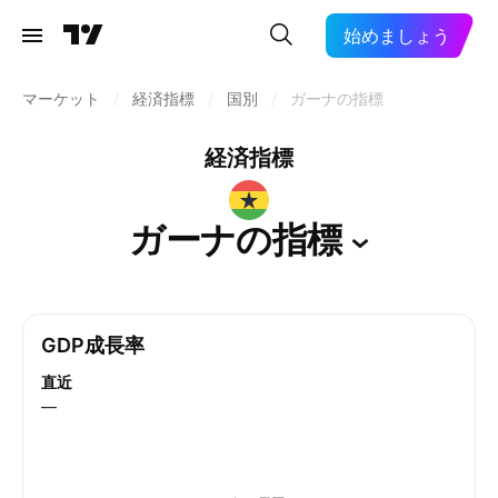
始めましょう
マーケット
/
経済指標
/
国別
/
ガーナの指標
経済指標
ガーナの指標
GDP成長率
直近
—