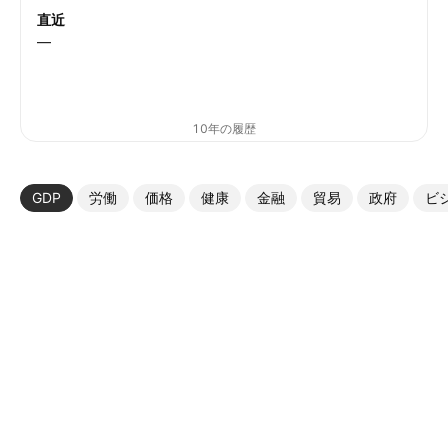
直近
—
10年の履歴
GDP
労働
価格
健康
金融
貿易
政府
ビ
その他