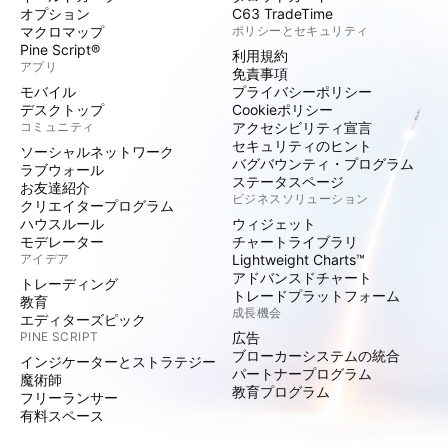
オプション
C63 TradeTime
マクロマップ
ポリシーとセキュリティ
Pine Script®
利用規約
アプリ
免責事項
モバイル
プライバシーポリシー
デスクトップ
Cookieポリシー
コミュニティ
アクセシビリティ宣言
セキュリティのヒント
ソーシャルネットワーク
バグバウンティ・プログラム
ラブウォール
ステータスページ
お友達紹介
ビジネスソリューション
クリエイタープログラム
ハウスルール
ウィジェット
モデレーター
チャートライブラリ
アイデア
Lightweight Charts™
アドバンスドチャート
トレーディング
トレードプラットフォーム
教育
成長機会
エディターズピック
PINE SCRIPT
広告
ブローカーシステムの統合
インジケーターとストラテジー
パートナープログラム
魔術師
教育プログラム
フリーランサー
有料スペース