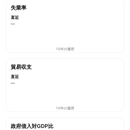
失業率
直近
—
10年の履歴
貿易収支
直近
—
10年の履歴
政府借入対GDP比