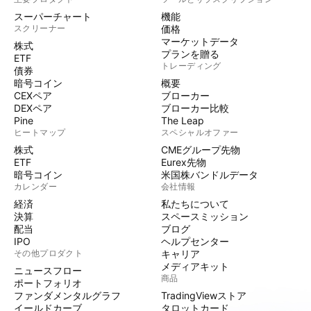
スーパーチャート
機能
スクリーナー
価格
マーケットデータ
株式
プランを贈る
ETF
トレーディング
債券
暗号コイン
概要
CEXペア
ブローカー
DEXペア
ブローカー比較
Pine
The Leap
ヒートマップ
スペシャルオファー
株式
CMEグループ先物
ETF
Eurex先物
暗号コイン
米国株バンドルデータ
カレンダー
会社情報
経済
私たちについて
決算
スペースミッション
配当
ブログ
IPO
ヘルプセンター
その他プロダクト
キャリア
メディアキット
ニュースフロー
商品
ポートフォリオ
ファンダメンタルグラフ
TradingViewストア
イールドカーブ
タロットカード