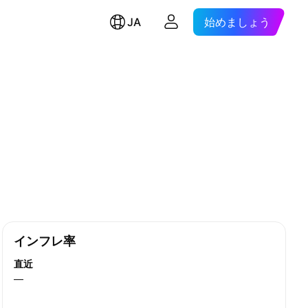
JA
始めましょう
インフレ率
直近
—