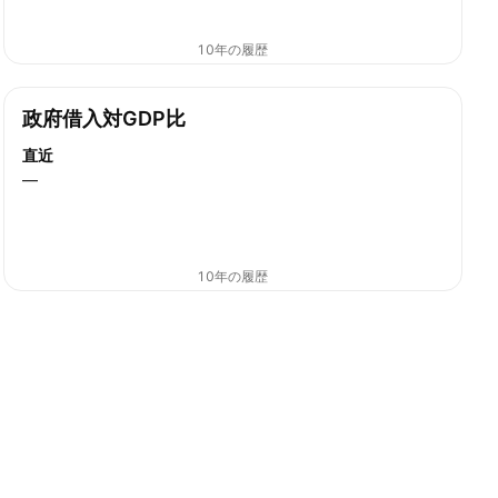
10年の履歴
政府借入対GDP比
直近
—
10年の履歴