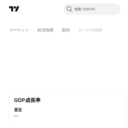
検索
マーケット
/
経済指標
/
国別
/
ガーナの指標
GDP成長率
直近
—