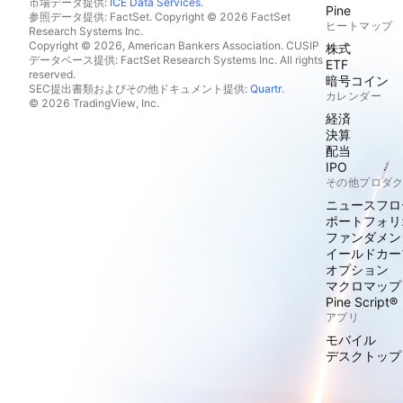
市場データ提供:
ICE Data Services
.
Pine
参照データ提供: FactSet. Copyright © 2026 FactSet
ヒートマップ
Research Systems Inc.
Copyright © 2026, American Bankers Association. CUSIP
株式
データベース提供: FactSet Research Systems Inc. All rights
ETF
reserved.
暗号コイン
SEC提出書類およびその他ドキュメント提供:
Quartr
.
カレンダー
© 2026 TradingView, Inc.
経済
決算
配当
IPO
その他プロダ
ニュースフロ
ポートフォリ
ファンダメン
イールドカー
オプション
マクロマップ
Pine Script®
アプリ
モバイル
デスクトップ