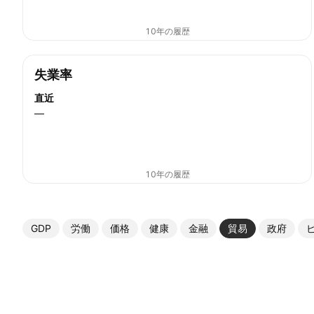
10年の履歴
失業率
直近
—
10年の履歴
GDP
労働
価格
健康
金融
貿易
政府
その他