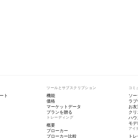
ト
ツールとサブスクリプション
コミ
ート
機能
ソー
価格
ラブ
マーケットデータ
お友
プランを贈る
クリ
トレーディング
ハウ
モデ
概要
アイ
ブローカー
ブローカー比較
トレ