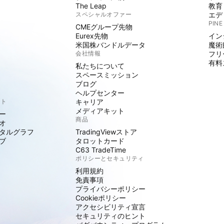
The Leap
教育
スペシャルオファー
エデ
PINE
CMEグループ先物
Eurex先物
イン
米国株バンドルデータ
魔術
会社情報
フリ
有料
私たちについて
スペースミッション
ブログ
ヘルプセンター
クト
キャリア
メディアキット
ー
商品
オ
タルグラフ
TradingViewストア
ブ
タロットカード
C63 TradeTime
ポリシーとセキュリティ
利用規約
免責事項
プライバシーポリシー
Cookieポリシー
アクセシビリティ宣言
セキュリティのヒント