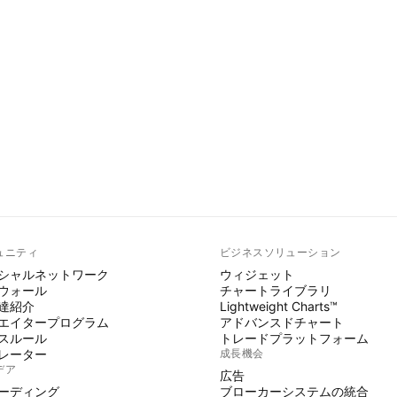
ュニティ
ビジネスソリューション
シャルネットワーク
ウィジェット
ウォール
チャートライブラリ
達紹介
Lightweight Charts™
エイタープログラム
アドバンスドチャート
スルール
トレードプラットフォーム
レーター
成長機会
デア
広告
ーディング
ブローカーシステムの統合