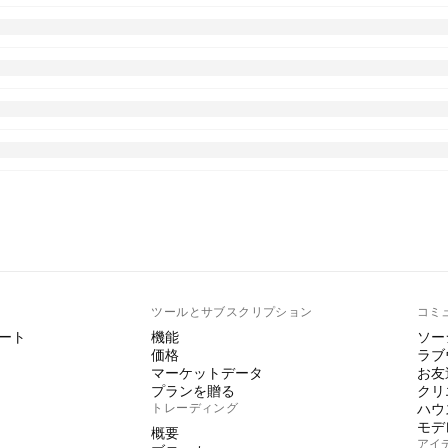
ト
ツールとサブスクリプション
コミ
ート
機能
ソー
価格
ラブ
マーケットデータ
お友
プランを贈る
クリ
トレーディング
ハウ
モデ
概要
アイ