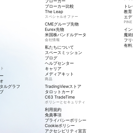
ブローカー
ブローカー比較
トレ
The Leap
教育
スペシャルオファー
エデ
PINE
CMEグループ先物
Eurex先物
イン
米国株バンドルデータ
魔術
会社情報
フリ
有料
私たちについて
スペースミッション
ブログ
ヘルプセンター
クト
キャリア
メディアキット
ー
商品
オ
タルグラフ
TradingViewストア
ブ
タロットカード
C63 TradeTime
ポリシーとセキュリティ
利用規約
免責事項
プライバシーポリシー
Cookieポリシー
アクセシビリティ宣言