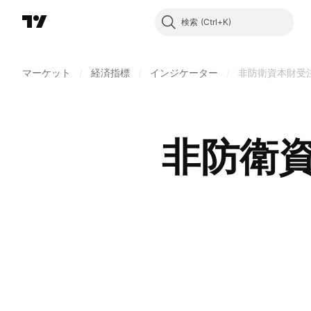
検索
マーケット
/
経済指標
/
インジケーター
/
非防衛資本財受
非防衛