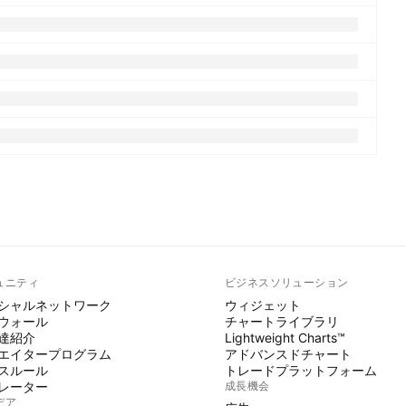
ュニティ
ビジネスソリューション
シャルネットワーク
ウィジェット
ウォール
チャートライブラリ
達紹介
Lightweight Charts™
エイタープログラム
アドバンスドチャート
スルール
トレードプラットフォーム
レーター
成長機会
デア