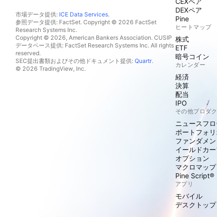
CEXペア
DEXペア
市場データ提供:
ICE Data Services
.
Pine
参照データ提供: FactSet. Copyright © 2026 FactSet
ヒートマップ
Research Systems Inc.
Copyright © 2026, American Bankers Association. CUSIP
株式
データベース提供: FactSet Research Systems Inc. All rights
ETF
reserved.
暗号コイン
SEC提出書類およびその他ドキュメント提供:
Quartr
.
カレンダー
© 2026 TradingView, Inc.
経済
決算
配当
IPO
その他プロダ
ニュースフロ
ポートフォリ
ファンダメン
イールドカー
オプション
マクロマップ
Pine Script®
アプリ
モバイル
デスクトップ