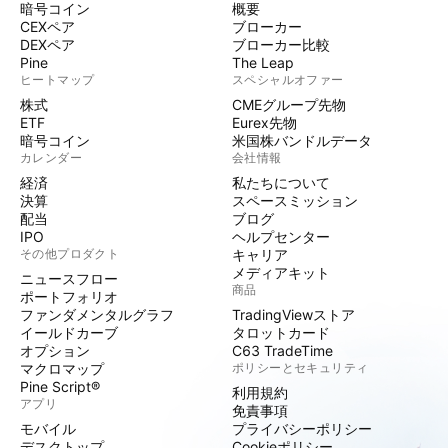
暗号コイン
概要
CEXペア
ブローカー
DEXペア
ブローカー比較
Pine
The Leap
ヒートマップ
スペシャルオファー
株式
CMEグループ先物
ETF
Eurex先物
暗号コイン
米国株バンドルデータ
カレンダー
会社情報
経済
私たちについて
決算
スペースミッション
配当
ブログ
IPO
ヘルプセンター
その他プロダクト
キャリア
メディアキット
ニュースフロー
商品
ポートフォリオ
ファンダメンタルグラフ
TradingViewストア
イールドカーブ
タロットカード
オプション
C63 TradeTime
マクロマップ
ポリシーとセキュリティ
Pine Script®
利用規約
アプリ
免責事項
モバイル
プライバシーポリシー
デスクトップ
Cookieポリシー