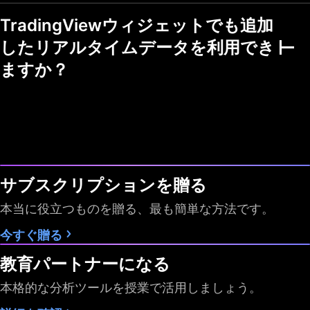
メンタル・テクニカ
TradingViewウィジェットでも追加
ル指標
したリアルタイムデータを利用でき
複数の市場
ますか？
チャートビューモー
ド
ウォッチリストでフ
ィルタリング
フラグシンボルの色
1
7
7
サブスクリプションを贈る
スクリーナーの自動
1分
10秒・1分
10秒・1分
更新
本当に役立つものを贈る、最も簡単な方法です。
データのエクスポー
今すぐ贈る
ト
教育パートナーになる
時間足
日 週 月
すべて
すべて
本格的な分析ツールを授業で活用しましょう。
Pineスクリーナー