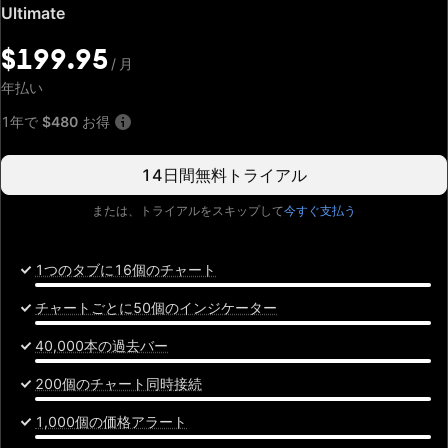
特
Ultimate
別
価
$199.95
/
月
格:
$199.95
年払い
/
月
1年で
$480
お得
14日間無料トライアル
または、トライアルをスキップして
今すぐ支払う
1つのタブに16個のチャート
チャートごとに50個のインジケーター
40,000本の過去バー
200個のチャート同時接続
1,000個の価格アラート