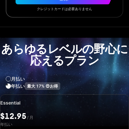
クレジットカードは必要ありません
あらゆるレベルの野心に
応えるプラン
月払い
年払い
最大
17%
😍
お得
特
Essential
別
価
$12.95
/
月
格:
$12.95
年払い
/