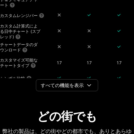
ート
カスタムレンジバー
カスタム計算式によ
る日中チャート (スプ
レッド)
チャートデータのダ
ウンロード
カスタマイズ可能な
17
17
17
チャートタイプ
シンボル比較
すべての機能を表示
配当調整済チャート
決算、株式分割、配
どの街でも
当の表示機能
チャート上の通期ご
7年
20年
20年
との財務データ
弊社の製品は、どの街やどの都市でも、ありとあらゆ