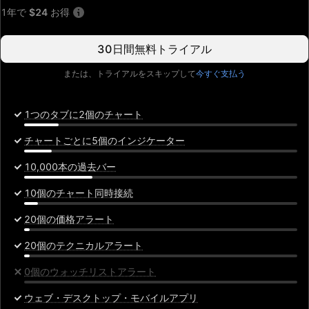
月
1年で
$24
お得
30日間無料トライアル
または、トライアルをスキップして
今すぐ支払う
1つのタブに2個のチャート
チャートごとに5個のインジケーター
10,000本の過去バー
10個のチャート同時接続
20個の価格アラート
20個のテクニカルアラート
0個のウォッチリストアラート
ウェブ・デスクトップ・モバイルアプリ