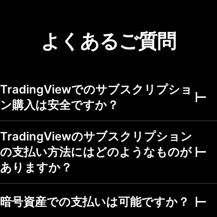
ポートフォリオの数
1
3
4
ポートフォリオごと
20
50
75
よくあるご質問
の銘柄数
ポートフォリオごと
2,000
5,000
5,000
の取引数
アラート
TradingViewでのサブスクリプショ
稼働中の価格アラー
ン購入は安全ですか？
3
20
100
ト
稼働中のテクニカル
アラート (インジケー
TradingViewのサブスクリプション
20
100
ター・ストラテジ
ー・描画)
の支払い方法にはどのようなものが
稼働中のウォッチリ
ありますか？
ストアラート
アラートの有効期限
1ヶ月
2ヶ月
2ヶ月
暗号資産での支払いは可能ですか？
Webhook 通知