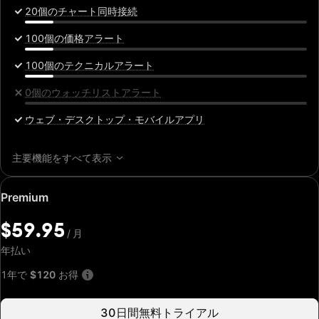
20個のチャート同時接続
100個の価格アラート
100個のテクニカルアラート
0個のウォッチリストアラート
ウェブ・デスクトップ・モバイルアプリ
主要機能をすべて表示
特
Premium
別
価
$59.95
/
月
格:
$59.95
年払い
/
月
1年で
$120
お得
30日間無料トライアル