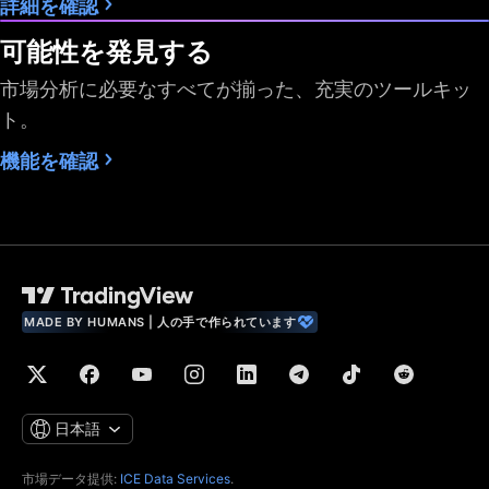
詳細を確認
データ
可能性を発見する
市場分析に必要なすべてが揃った、充実のツールキッ
最速データ配信
ト。
市場データ購読の上
2
4
機能を確認
限数
利用可能な過去バー
5,000
10,000
10,000
専用バックアップ・
データフィード
財務指標 (株式ファン
MADE BY HUMANS | 人の手で作られています
ダメンタルデータ)
世界経済データ
リアルタイムニュー
日本語
ス
市場データ提供:
ICE Data Services
.