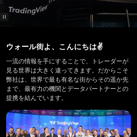
バーリプレイでトレ
ード
テクニカル分析
400以上の人気の内
ウォール街よ、こんにちは✌️
蔵インジケーター
10万以上のコミュニ
ティ提供のインジケ
一流の情報を手にすることで、トレーダーが
ーター
見る世界は大きく違ってきます。だからこそ
インジケーターにイ
1
1
9
ンジケーター
弊社は、世界で最も有名な街からその遥か先
まで、最有力の機関とデータパートナーとの
チャートごとのイン
2
5
10
ジケーター
提携を結んでいます。
チャートごとの財務
1
4
7
指標
カスタムインジケー
1
ターテンプレート
110以上のスマート