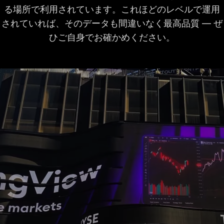
チャート上の四半期
る場所で利用されています。これほどのレベルで運用
8年
8年
8年
ごとの財務データ
されていれば、そのデータも間違いなく最高品質 ― ぜ
ひご自身でお確かめください。
時間外取引
チャートの同時接続
2
10
20
数
バーリプレイ
日足以上の過去デー
すべて
すべて
すべて
タ
分足の過去データ
180日
365日
秒足の過去データ
ティックの過去デー
タ
インジケーターリプ
レイ