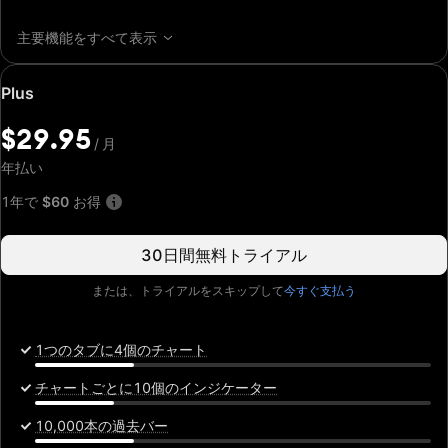
主要機能をすべて表示
特
Plus
別
価
$29.95
/
月
格:
$29.95
年払い
/
月
1年で
$60
お得
30日間無料トライアル
または、トライアルをスキップして
今すぐ支払う
1つのタブに4個のチャート
チャートごとに10個のインジケーター
10,000本の過去バー