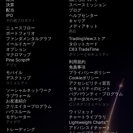
公開コンテストの作
決算
スペースミッション
成
配当
ブログ
IPO
ヘルプセンター
その他プロダクト
キャリア
SNS
メディアキット
ニュースフロー
商品
ポートフォリオ
ユーザー名の横に限
ファンダメンタルグラフ
TradingViewストア
定バッジを表示
イールドカーブ
タロットカード
オプション
C63 TradeTime
署名・ウェブサイト
マクロマップ
ポリシーとセキュリティ
記入欄
Pine Script®
利用規約
招待専用インジケー
アプリ
免責事項
ターの公開
モバイル
プライバシーポリシー
デスクトップ
Cookieポリシー
保護スクリプトの投
コミュニティ
アクセシビリティ宣言
稿
セキュリティのヒント
ソーシャルネットワーク
バグバウンティ・プログラム
ラブウォール
公開アイデア・スク
ステータスページ
お友達紹介
リプトの投稿
ビジネスソリューション
クリエイタープログラム
ハウスルール
ウィジェット
動画アイデア
モデレーター
チャートライブラリ
アイデア
Lightweight Charts™
アドバンスドチャート
マインド
トレーディング
トレードプラットフォーム