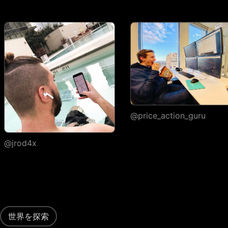
高詳細度
ヒストリカルティッ
クごとの実行
ウォッチリスト
ウォッチリストの数
1
ウォッチリストごと
30
1,000
1,000
のシンボル
@price_action_guru
フラグシンボルの色
1
7
7
@jrod4x
インポート・エクス
ポート
カスタム列・ソート
ポートフォリオ
世界を探索