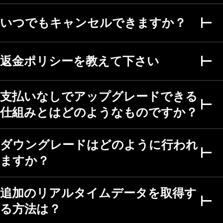
いつでもキャンセルできますか？
複数条件アラート
財務指標のアラート
返金ポリシーを教えて下さい
秒足アラート
支払いなしでアップグレードできる
ファンダメンタルグラフ
仕組みとはどのようなものですか？
期間
最大5年
最大5年
最大5年
ダウングレードはどのように行われ
スクリーナー
ますか？
株式・ETF・DEX・暗
号コインスクリーナ
ー
追加のリアルタイムデータを取得す
50カ国以上、150以
る方法は？
上の取引所
500以上のファンダ