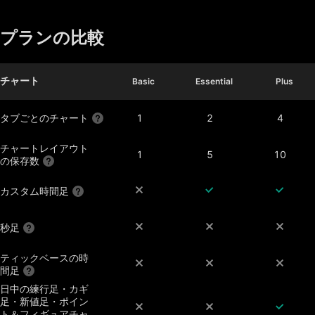
プランの比較
チャート
Basic
Basic
Essential
Essential
Plus
Plus
タブごとのチャート
1
2
4
チャートレイアウト
1
5
10
の保存数
カスタム時間足
秒足
ティックベースの時
間足
日中の練行足・カギ
足・新値足・ポイン
ト＆フィギュアチャ