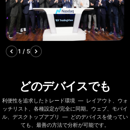
描画ツール
出来高プロファイル
インジケーター
タイム・プライス・
オポチュニティ
出来高フットプリン
ト
1 / 5
出来高ローソク足
Pine Script®
どのデバイスでも
ローソク足パターン
の検出
利便性を追求したトレード環境 — レイアウト、ウォ
オート・フィボナッ
ッチリスト、各種設定が完全に同期。ウェブ、モバイ
チ・リトレースメン
ト
ル、デスクトップアプリ — どのデバイスを使ってい
マルチタイムフレー
ても、最善の方法で分析が可能です。
ム分析