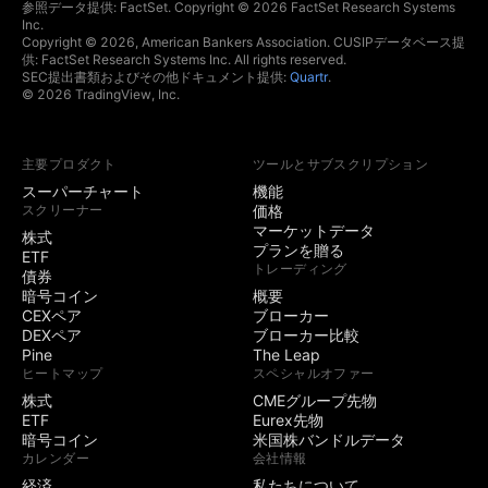
ホットリスト
参照データ提供: FactSet. Copyright © 2026 FactSet Research Systems
Inc.
Copyright © 2026, American Bankers Association. CUSIPデータベース提
経済指標と決算発表
供: FactSet Research Systems Inc. All rights reserved.
カレンダー
SEC提出書類およびその他ドキュメント提供:
Quartr
.
© 2026 TradingView, Inc.
イールドカーブ
主要プロダクト
ツールとサブスクリプション
トレーディング
スーパーチャート
機能
スクリーナー
価格
対応ブローカーでト
マーケットデータ
株式
レード
プランを贈る
ETF
トレーディング
デモ (ペーパー) トレ
債券
ード
暗号コイン
概要
CEXペア
ブローカー
DEXペア
ブローカー比較
チャートトレード
Pine
The Leap
ヒートマップ
スペシャルオファー
板情報 (DOM) トレー
株式
CMEグループ先物
ド
ETF
Eurex先物
暗号コイン
米国株バンドルデータ
開催中のコミュニテ
3
5
カレンダー
会社情報
ィコンテスト
経済
私たちについて