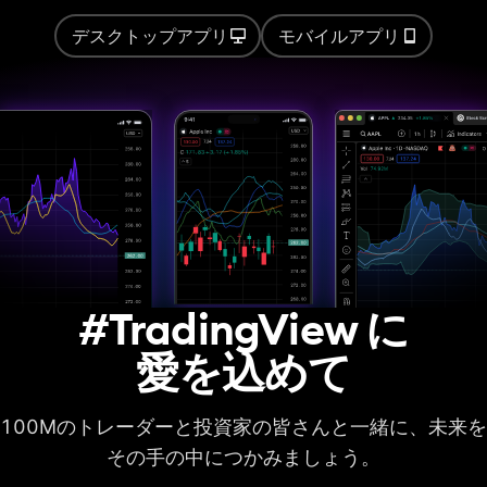
計算時間の制限
20秒
40秒
40秒
デスクトップアプリ
モバイルアプリ
オート・チャートパ
ターン
ストラテジーバックテス
ト
基本的なレポート指
標
高度なレポート指標
取引履歴をCSVでエ
#TradingView に
クスポート
愛を込めて
レポートをXLSXでエ
クスポート
ディープバックテス
100Mのトレーダーと投資家の皆さんと一緒に、未来を
ト
その手の中につかみましょう。
ヒストリカルバーの