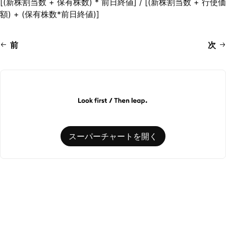
[(新株割当数 + 保有株数) * 前日終値] / [(新株割当数 + 行使価
額) + (保有株数*前日終値)]
前
次
スーパーチャートを開く