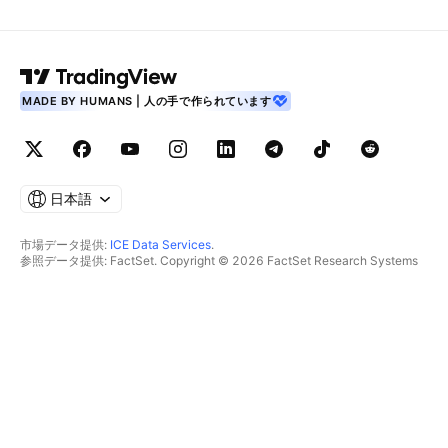
MADE BY HUMANS | 人の手で作られています
日本語
市場データ提供:
ICE Data Services
.
参照データ提供: FactSet. Copyright © 2026 FactSet Research Systems
Inc.
Copyright © 2026, American Bankers Association. CUSIPデータベース提
供: FactSet Research Systems Inc. All rights reserved.
SEC提出書類およびその他ドキュメント提供:
Quartr
.
© 2026 TradingView, Inc.
主要プロダクト
ツールとサブスクリプション
スーパーチャート
機能
スクリーナー
価格