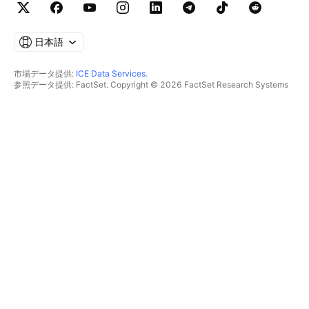
日本語
市場データ提供:
ICE Data Services
.
参照データ提供: FactSet. Copyright © 2026 FactSet Research Systems
Inc.
Copyright © 2026, American Bankers Association. CUSIPデータベース提
供: FactSet Research Systems Inc. All rights reserved.
SEC提出書類およびその他ドキュメント提供:
Quartr
.
© 2026 TradingView, Inc.
主要プロダクト
ツールとサブスクリプション
スーパーチャート
機能
スクリーナー
価格
マーケットデータ
株式
プランを贈る
ETF
トレーディング
債券
暗号コイン
概要
CEXペア
ブローカー
DEXペア
ブローカー比較
Pine
The Leap