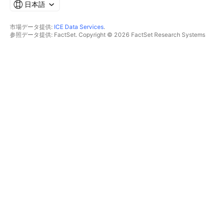
日本語
市場データ提供:
ICE Data Services
.
参照データ提供: FactSet. Copyright © 2026 FactSet Research Systems
Inc.
Copyright © 2026, American Bankers Association. CUSIPデータベース提
供: FactSet Research Systems Inc. All rights reserved.
SEC提出書類およびその他ドキュメント提供:
Quartr
.
© 2026 TradingView, Inc.
主要プロダクト
ツールとサブスクリプション
スーパーチャート
機能
スクリーナー
価格
マーケットデータ
株式
プランを贈る
ETF
トレーディング
債券
暗号コイン
概要
CEXペア
ブローカー
DEXペア
ブローカー比較
Pine
The Leap
ヒートマップ
スペシャルオファー
株式
CMEグループ先物