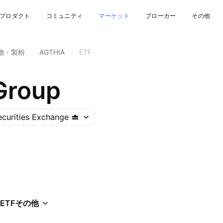
プロダクト
コミュニティ
マーケット
ブローカー
その他
物・製粉
/
AGTHIA
/
ETF
Group
curities Exchange
ETF
その他