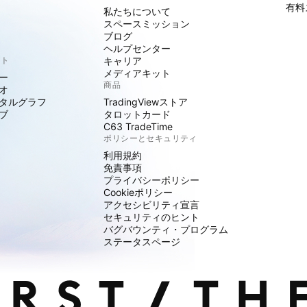
有料
私たちについて
スペースミッション
ブログ
ヘルプセンター
クト
キャリア
メディアキット
ー
商品
オ
タルグラフ
TradingViewストア
ブ
タロットカード
C63 TradeTime
ポリシーとセキュリティ
利用規約
免責事項
プライバシーポリシー
Cookieポリシー
アクセシビリティ宣言
セキュリティのヒント
バグバウンティ・プログラム
ステータスページ