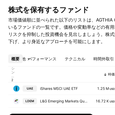
株式を保有するファンド
市場価値順に並べられた以下のリストは、AGTHIA 
いるファンドの一覧です。価格や変動率などの有用
リスクを抑制した投資機会を見出しましょう。株式
下げ、より身近なアプローチを可能にします。
概要
その他
パフォーマンス
テクニカル
時間外取引
シ
ン
時価
ボ
ル
iShares MSCI UAE ETF
1.25 M
UAE
USD
L&G Emerging Markets Quality Dividends Equal Weight UCITS ETF
16.72 K
LDEM
USD