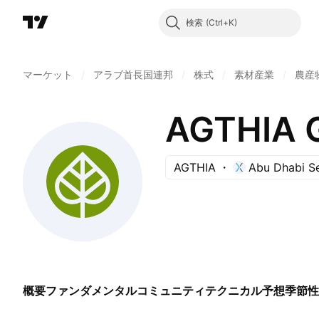
検索
マーケット
/
アラブ首長国連邦
/
株式
/
素材産業
/
農産
AGTHIA 
AGTHIA
Abu Dhabi Se
概要
ファンダメンタル
コミュニティ
テクニカル
予想
季節性