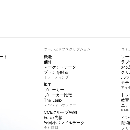
ト
ツールとサブスクリプション
コミ
ート
機能
ソー
価格
ラブ
マーケットデータ
お友
プランを贈る
クリ
トレーディング
ハウ
モデ
概要
アイ
ブローカー
ブローカー比較
トレ
The Leap
教育
スペシャルオファー
エデ
PINE
CMEグループ先物
Eurex先物
イン
米国株バンドルデータ
魔術
会社情報
フリ