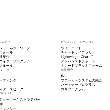
ュニティ
ビジネスソリューション
シャルネットワーク
ウィジェット
ウォール
チャートライブラリ
達紹介
Lightweight Charts™
エイタープログラム
アドバンスドチャート
スルール
トレードプラットフォーム
レーター
成長機会
デア
広告
ーディング
ブローカーシステムの統合
パートナープログラム
ィターズピック
教育プログラム
 SCRIPT
ジケーターとストラテジー
師
ーランサー