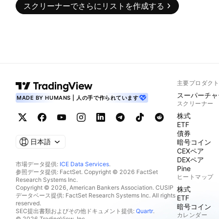
スクリーナーでさらにリストを作成する
主要プロダク
スーパーチャ
MADE BY HUMANS | 人の手で作られています
スクリーナー
株式
ETF
債券
日本語
暗号コイン
CEXペア
DEXペア
市場データ提供:
ICE Data Services
.
Pine
参照データ提供: FactSet. Copyright © 2026 FactSet
ヒートマップ
Research Systems Inc.
Copyright © 2026, American Bankers Association. CUSIP
株式
データベース提供: FactSet Research Systems Inc. All rights
ETF
reserved.
暗号コイン
SEC提出書類およびその他ドキュメント提供:
Quartr
.
カレンダー
© 2026 TradingView, Inc.