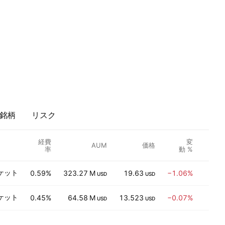
銘柄
リスク
経費
変
AUM
価格
RV
率
動 %
ケット
0.59%
323.27 M
19.63
−1.06%
0.
USD
USD
ケット
0.45%
64.58 M
13.523
−0.07%
1.
USD
USD