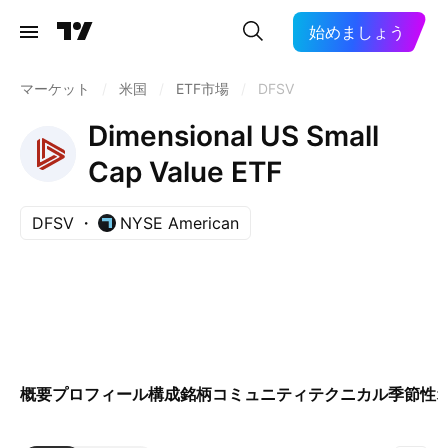
始めましょう
マーケット
/
米国
/
ETF市場
/
DFSV
Dimensional US Small
Cap Value ETF
DFSV
NYSE American
概要
プロフィール
構成銘柄
コミュニティ
テクニカル
季節性