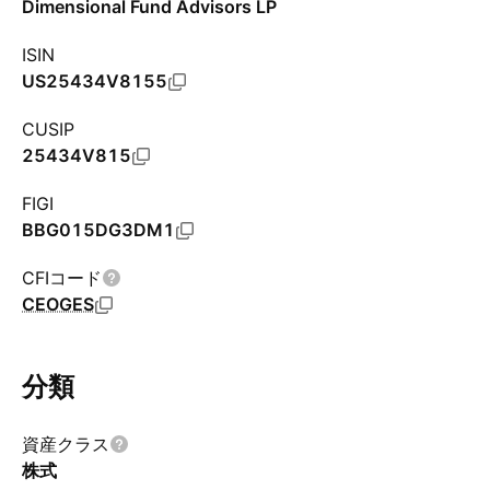
Dimensional Fund Advisors LP
ISIN
US25434V8155
CUSIP
25434V815
FIGI
BBG015DG3DM1
CFIコード
CEOGES
分類
資産クラス
株式