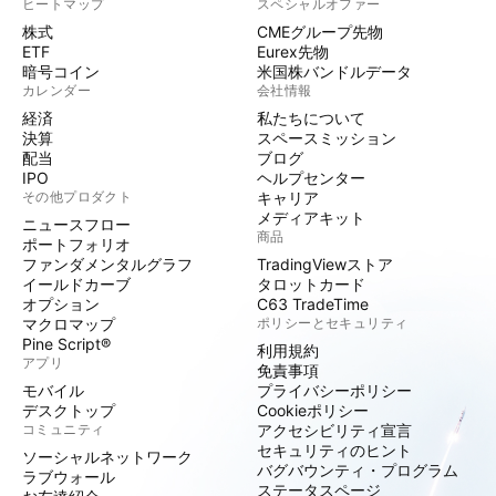
ヒートマップ
スペシャルオファー
株式
CMEグループ先物
ETF
Eurex先物
暗号コイン
米国株バンドルデータ
カレンダー
会社情報
経済
私たちについて
決算
スペースミッション
配当
ブログ
IPO
ヘルプセンター
その他プロダクト
キャリア
メディアキット
ニュースフロー
商品
ポートフォリオ
ファンダメンタルグラフ
TradingViewストア
イールドカーブ
タロットカード
オプション
C63 TradeTime
マクロマップ
ポリシーとセキュリティ
Pine Script®
利用規約
アプリ
免責事項
モバイル
プライバシーポリシー
デスクトップ
Cookieポリシー
コミュニティ
アクセシビリティ宣言
セキュリティのヒント
ソーシャルネットワーク
バグバウンティ・プログラム
ラブウォール
ステータスページ