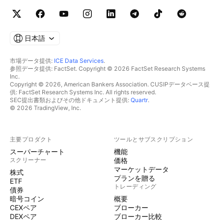
日本語
市場データ提供:
ICE Data Services
.
参照データ提供: FactSet. Copyright © 2026 FactSet Research Systems
Inc.
Copyright © 2026, American Bankers Association. CUSIPデータベース提
供: FactSet Research Systems Inc. All rights reserved.
SEC提出書類およびその他ドキュメント提供:
Quartr
.
© 2026 TradingView, Inc.
主要プロダクト
ツールとサブスクリプション
スーパーチャート
機能
スクリーナー
価格
マーケットデータ
株式
プランを贈る
ETF
トレーディング
債券
暗号コイン
概要
CEXペア
ブローカー
DEXペア
ブローカー比較