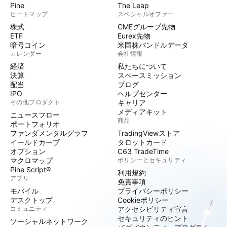
Pine
The Leap
ヒートマップ
スペシャルオファー
株式
CMEグループ先物
ETF
Eurex先物
暗号コイン
米国株バンドルデータ
カレンダー
会社情報
経済
私たちについて
決算
スペースミッション
配当
ブログ
IPO
ヘルプセンター
その他プロダクト
キャリア
メディアキット
ニュースフロー
商品
ポートフォリオ
ファンダメンタルグラフ
TradingViewストア
イールドカーブ
タロットカード
オプション
C63 TradeTime
マクロマップ
ポリシーとセキュリティ
Pine Script®
利用規約
アプリ
免責事項
モバイル
プライバシーポリシー
デスクトップ
Cookieポリシー
コミュニティ
アクセシビリティ宣言
セキュリティのヒント
ソーシャルネットワーク