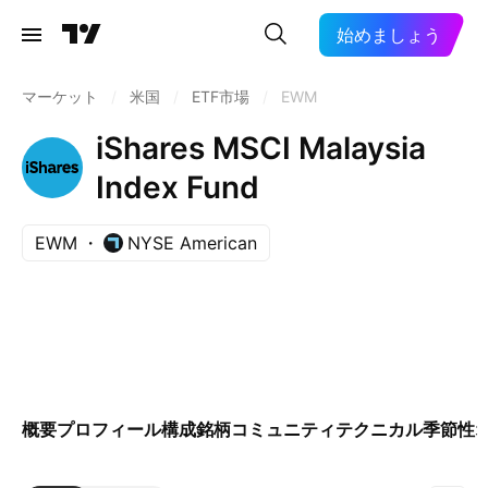
始めましょう
マーケット
/
米国
/
ETF市場
/
EWM
iShares MSCI Malaysia
Index Fund
EWM
NYSE American
概要
プロフィール
構成銘柄
コミュニティ
テクニカル
季節性