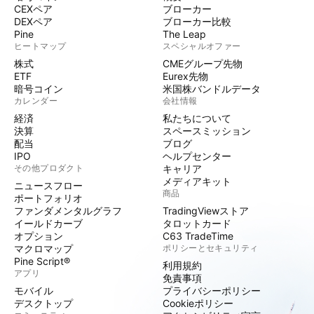
CEXペア
ブローカー
DEXペア
ブローカー比較
Pine
The Leap
ヒートマップ
スペシャルオファー
株式
CMEグループ先物
ETF
Eurex先物
暗号コイン
米国株バンドルデータ
カレンダー
会社情報
経済
私たちについて
決算
スペースミッション
配当
ブログ
IPO
ヘルプセンター
その他プロダクト
キャリア
メディアキット
ニュースフロー
商品
ポートフォリオ
ファンダメンタルグラフ
TradingViewストア
イールドカーブ
タロットカード
オプション
C63 TradeTime
マクロマップ
ポリシーとセキュリティ
Pine Script®
利用規約
アプリ
免責事項
モバイル
プライバシーポリシー
デスクトップ
Cookieポリシー