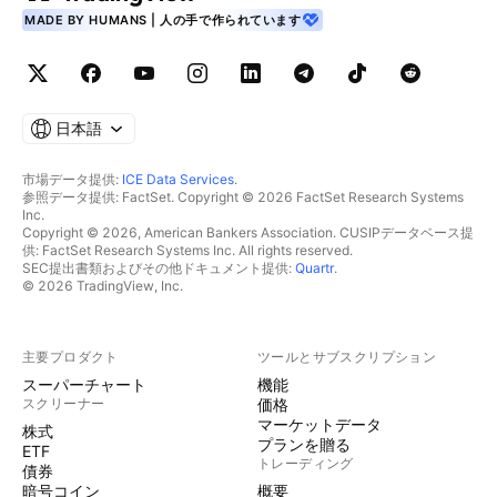
MADE BY HUMANS | 人の手で作られています
日本語
市場データ提供:
ICE Data Services
.
参照データ提供: FactSet. Copyright © 2026 FactSet Research Systems
Inc.
Copyright © 2026, American Bankers Association. CUSIPデータベース提
供: FactSet Research Systems Inc. All rights reserved.
SEC提出書類およびその他ドキュメント提供:
Quartr
.
© 2026 TradingView, Inc.
主要プロダクト
ツールとサブスクリプション
スーパーチャート
機能
スクリーナー
価格
マーケットデータ
株式
プランを贈る
ETF
トレーディング
債券
暗号コイン
概要