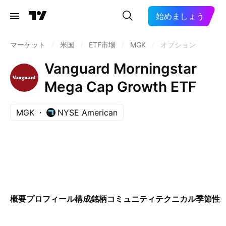
始めましょう
マーケット
/
米国
/
ETF市場
/
MGK
/
オプション
Vanguard Morningstar
Mega Cap Growth ETF
MGK
NYSE American
概要
プロフィール
構成銘柄
コミュニティ
テクニカル
季節性