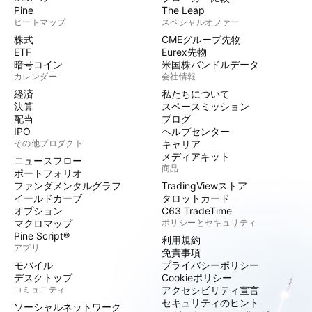
Pine
The Leap
ヒートマップ
スペシャルオファー
株式
CMEグループ先物
ETF
Eurex先物
暗号コイン
米国株バンドルデータ
カレンダー
会社情報
経済
私たちについて
決算
スペースミッション
配当
ブログ
IPO
ヘルプセンター
その他プロダクト
キャリア
メディアキット
ニュースフロー
商品
ポートフォリオ
ファンダメンタルグラフ
TradingViewストア
イールドカーブ
タロットカード
オプション
C63 TradeTime
マクロマップ
ポリシーとセキュリティ
Pine Script®
利用規約
アプリ
免責事項
モバイル
プライバシーポリシー
デスクトップ
Cookieポリシー
コミュニティ
アクセシビリティ宣言
セキュリティのヒント
ソーシャルネットワーク