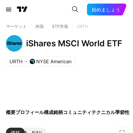
始めましょう
マーケット
/
米国
/
ETF市場
/
URTH
iShares MSCI World ETF
URTH
NYSE American
概要
プロフィール
構成銘柄
コミュニティ
テクニカル
季節性
価格
その他
NAV