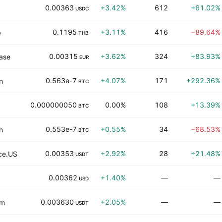
0.00363
+3.42%
612
+61.02%
USDC
0.1195
+3.11%
416
−89.64%
b
THB
0.00315
+3.62%
324
+83.93%
ase
EUR
0.563e-7
+4.07%
171
+292.36%
n
BTC
0.000000050
0.00%
108
+13.39%
BTC
0.553e-7
+0.55%
34
−68.53%
n
BTC
0.00353
+2.92%
28
+21.48%
ce.US
USDT
0.00362
+1.40%
—
—
USD
0.003630
+2.05%
—
—
om
USDT