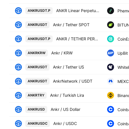
ANKR Linear Perpetual Futures Contract
Phem
ANKRUSDT.P
Ankr / Tether SPOT
BITUN
ANKRUSDT
ANKR / TETHER PERPETUAL CONTRACT
CoinE
ANKRUSDT.P
Ankr / KRW
UpBit
ANKRKRW
Ankr / Tether US
White
ANKRUSDT
AnkrNetwork / USDT
MEXC
ANKRUSDT
Ankr / Turkish Lira
Binan
ANKRTRY
Ankr / US Dollar
Coinb
ANKRUSD
Ankr / USDC
Coinb
ANKRUSDC