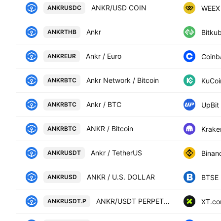
ANKR/USD COIN
WEEX
ANKRUSDC
Ankr
Bitku
ANKRTHB
Ankr / Euro
Coinb
ANKREUR
Ankr Network / Bitcoin
KuCoi
ANKRBTC
Ankr / BTC
UpBit
ANKRBTC
ANKR / Bitcoin
Krake
ANKRBTC
Ankr / TetherUS
Binan
ANKRUSDT
ANKR / U.S. DOLLAR
BTSE
ANKRUSD
ANKR/USDT PERPETUAL SWAP CONTRACT
XT.c
ANKRUSDT.P