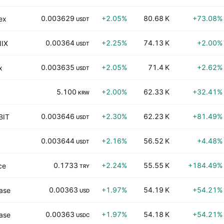
0.003629
+2.05%
80.68 K
+73.08%
ex
USDT
0.00364
+2.25%
74.13 K
+2.00%
IX
USDT
0.003635
+2.05%
71.4 K
+2.62%
x
USDT
5.100
+2.00%
62.33 K
+32.41%
KRW
0.003646
+2.30%
62.23 K
+81.49%
BIT
USDT
0.003644
+2.16%
56.52 K
+4.48%
USDT
0.1733
+2.24%
55.55 K
+184.49%
ce
TRY
0.00363
+1.97%
54.19 K
+54.21%
ase
USD
0.00363
+1.97%
54.18 K
+54.21%
ase
USDC