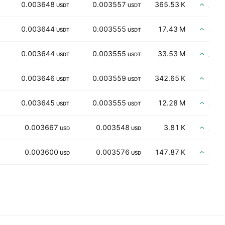
買い
0.003648
0.003557
365.53 K
USDT
USDT
買い
0.003644
0.003555
17.43 M
USDT
USDT
買い
0.003644
0.003555
33.53 M
USDT
USDT
買い
0.003646
0.003559
342.65 K
USDT
USDT
買い
0.003645
0.003555
12.28 M
USDT
USDT
買い
0.003667
0.003548
3.81 K
USD
USD
買い
0.003600
0.003576
147.87 K
USD
USD