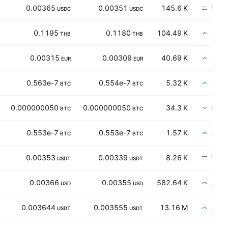
中立
0.00365
0.00351
145.6 K
USDC
USDC
買い
0.1195
0.1180
104.49 K
THB
THB
買い
0.00315
0.00309
40.69 K
EUR
EUR
買い
0.563e-7
0.554e-7
5.32 K
BTC
BTC
売り
0.000000050
0.000000050
34.3 K
BTC
BTC
買い
0.553e-7
0.553e-7
1.57 K
BTC
BTC
中立
0.00353
0.00339
8.26 K
USDT
USDT
買い
0.00366
0.00355
582.64 K
USD
USD
買い
0.003644
0.003555
13.16 M
USDT
USDT