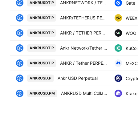
ANKRNETWORK / TETHERUS PERPETUAL CONTRACT
Gate
ANKRUSDT.P
ANKR/TETHERUS PERPETUAL CONTRACT
WEEX
ANKRUSDT.P
ANKR / TETHER PERPETUAL FUTURES
WOO 
ANKRUSDT.P
Ankr Network/Tether Perpetual Contract
KuCoi
ANKRUSDT.P
ANKR / Tether PERPETUAL FUTURES
MEXC
ANKRUSDT.P
Ankr USD Perpetual
Crypt
ANKRUSD.P
ANKRUSD Multi Collateral Perpetual Futures Contract
Krake
ANKRUSD.PM