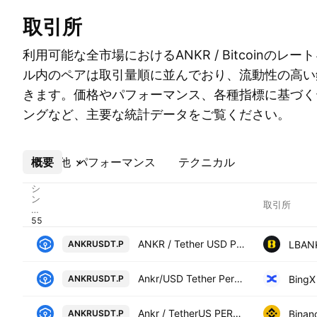
取引所
利用可能な全市場におけるANKR / Bitcoinのレ
ル内のペアは取引量順に並んでおり、流動性の高い
きます。価格やパフォーマンス、各種指標に基づく
ングなど、主要な統計データをご覧ください。
概要
その他
パフォーマンス
テクニカル
シ
ン
取引所
ボ
ル
ANKR / Tether USD PERPETUAL CONTRACT
LBAN
ANKRUSDT.P
Ankr/USD Tether Perpetual Contract
BingX
ANKRUSDT.P
Ankr / TetherUS PERPETUAL CONTRACT
Binan
ANKRUSDT.P