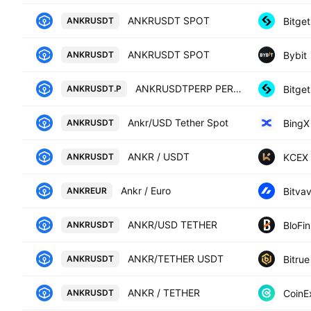
ANKRUSDT SPOT
Bitget
ANKRUSDT
ANKRUSDT SPOT
Bybit
ANKRUSDT
ANKRUSDTPERP PERPETUAL MIX CONTRACT
Bitget
ANKRUSDT.P
Ankr/USD Tether Spot
BingX
ANKRUSDT
ANKR / USDT
KCEX
ANKRUSDT
Ankr / Euro
Bitva
ANKREUR
ANKR/USD TETHER
BloFin
ANKRUSDT
ANKR/TETHER USDT
Bitrue
ANKRUSDT
ANKR / TETHER
CoinE
ANKRUSDT