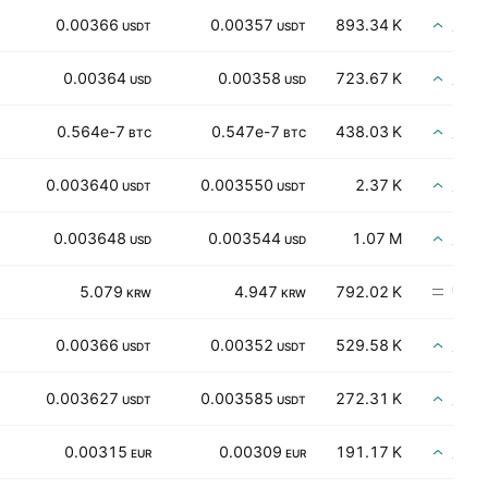
買い
0.00366
0.00357
893.34 K
USDT
USDT
買い
0.00364
0.00358
723.67 K
USD
USD
買い
0.564e-7
0.547e-7
438.03 K
BTC
BTC
買い
0.003640
0.003550
2.37 K
USDT
USDT
買い
0.003648
0.003544
1.07 M
USD
USD
中立
5.079
4.947
792.02 K
KRW
KRW
買い
0.00366
0.00352
529.58 K
USDT
USDT
買い
0.003627
0.003585
272.31 K
USDT
USDT
買い
0.00315
0.00309
191.17 K
EUR
EUR