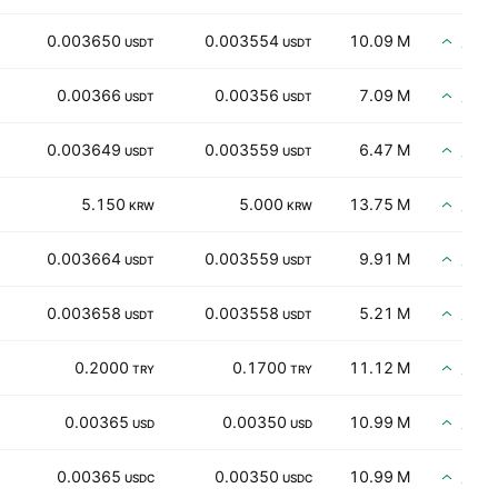
買い
0.003650
0.003554
10.09 M
USDT
USDT
買い
0.00366
0.00356
7.09 M
USDT
USDT
買い
0.003649
0.003559
6.47 M
USDT
USDT
買い
5.150
5.000
13.75 M
KRW
KRW
買い
0.003664
0.003559
9.91 M
USDT
USDT
買い
0.003658
0.003558
5.21 M
USDT
USDT
買い
0.2000
0.1700
11.12 M
TRY
TRY
買い
0.00365
0.00350
10.99 M
USD
USD
買い
0.00365
0.00350
10.99 M
USDC
USDC