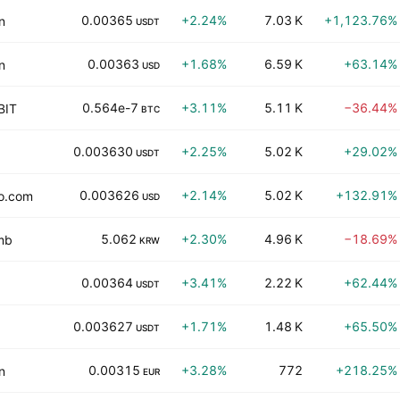
0.00365
+2.24%
7.03 K
+1,123.76%
n
USDT
0.00363
+1.68%
6.59 K
+63.14%
n
USD
0.564e-7
+3.11%
5.11 K
−36.44%
BIT
BTC
0.003630
+2.25%
5.02 K
+29.02%
USDT
0.003626
+2.14%
5.02 K
+132.91%
o.com
USD
5.062
+2.30%
4.96 K
−18.69%
mb
KRW
0.00364
+3.41%
2.22 K
+62.44%
USDT
0.003627
+1.71%
1.48 K
+65.50%
USDT
0.00315
+3.28%
772
+218.25%
n
EUR