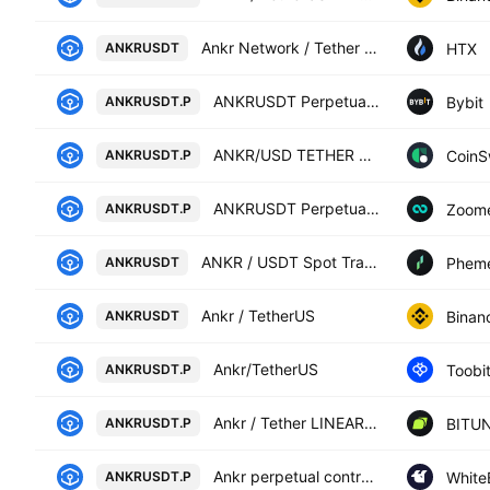
Ankr Network / Tether USD
HTX
ANKRUSDT
ANKRUSDT Perpetual Contract
Bybit
ANKRUSDT.P
ANKR/USD TETHER PERPETUAL SWAP CONTRACT
CoinS
ANKRUSDT.P
ANKRUSDT Perpetual Contract
Zoom
ANKRUSDT.P
ANKR / USDT Spot Trading Pair
Phem
ANKRUSDT
Ankr / TetherUS
Binan
ANKRUSDT
Ankr/TetherUS
Toobi
ANKRUSDT.P
Ankr / Tether LINEAR FUTURES CONTRACT
BITUN
ANKRUSDT.P
Ankr perpetual contract
White
ANKRUSDT.P