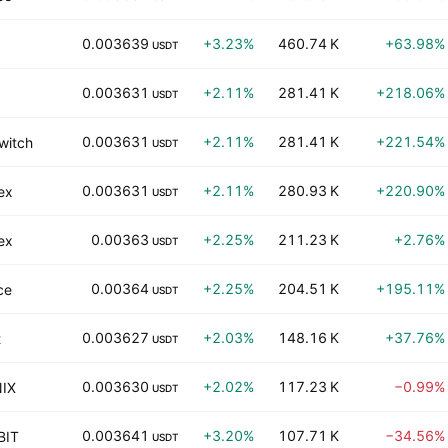
0.003639
+3.23%
460.74 K
+63.98%
USDT
0.003631
+2.11%
281.41 K
+218.06%
USDT
0.003631
+2.11%
281.41 K
+221.54%
witch
USDT
0.003631
+2.11%
280.93 K
+220.90%
ex
USDT
0.00363
+2.25%
211.23 K
+2.76%
ex
USDT
0.00364
+2.25%
204.51 K
+195.11%
ce
USDT
0.003627
+2.03%
148.16 K
+37.76%
t
USDT
0.003630
+2.02%
117.23 K
−0.99%
IX
USDT
0.003641
+3.20%
107.71 K
−34.56%
BIT
USDT