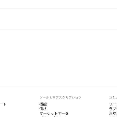
ト
ツールとサブスクリプション
コミ
ート
機能
ソー
価格
ラブ
マーケットデータ
お友