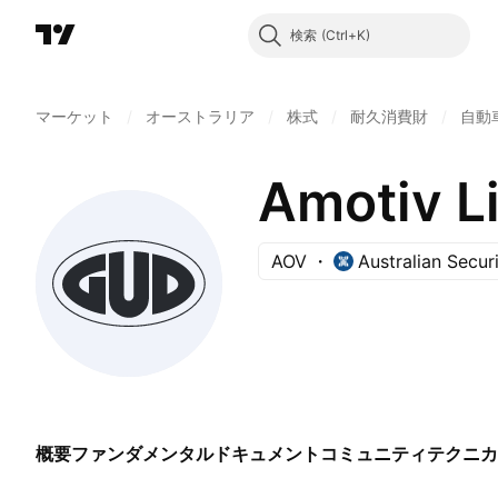
検索
マーケット
/
オーストラリア
/
株式
/
耐久消費財
/
自動
Amotiv L
AOV
Australian Secur
概要
ファンダメンタル
ドキュメント
コミュニティ
テクニカ