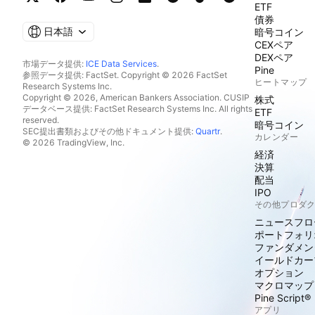
ETF
債券
日本語
暗号コイン
CEXペア
DEXペア
市場データ提供:
ICE Data Services
.
Pine
参照データ提供: FactSet. Copyright © 2026 FactSet
ヒートマップ
Research Systems Inc.
Copyright © 2026, American Bankers Association. CUSIP
株式
データベース提供: FactSet Research Systems Inc. All rights
ETF
reserved.
暗号コイン
SEC提出書類およびその他ドキュメント提供:
Quartr
.
カレンダー
© 2026 TradingView, Inc.
経済
決算
配当
IPO
その他プロダ
ニュースフロ
ポートフォリ
ファンダメン
イールドカー
オプション
マクロマップ
Pine Script®
アプリ