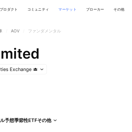
プロダクト
コミュニティ
マーケット
ブローカー
その他
車
/
AOV
/
ファンダメンタル
imited
ities Exchange
ル
予想
季節性
ETF
その他