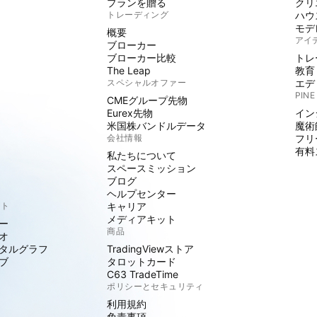
プランを贈る
クリ
トレーディング
ハウ
モデ
概要
アイ
ブローカー
ブローカー比較
トレ
The Leap
教育
スペシャルオファー
エデ
PINE
CMEグループ先物
Eurex先物
イン
米国株バンドルデータ
魔術
会社情報
フリ
有料
私たちについて
スペースミッション
ブログ
ヘルプセンター
クト
キャリア
メディアキット
ー
商品
オ
タルグラフ
TradingViewストア
ブ
タロットカード
C63 TradeTime
ポリシーとセキュリティ
利用規約
免責事項