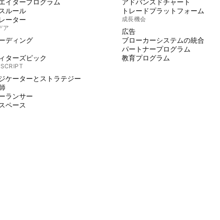
エイタープログラム
アドバンスドチャート
スルール
トレードプラットフォーム
レーター
成長機会
デア
広告
ーディング
ブローカーシステムの統合
パートナープログラム
ィターズピック
教育プログラム
 SCRIPT
ジケーターとストラテジー
師
ーランサー
スペース