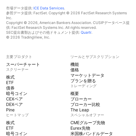
市場データ提供:
ICE Data Services
.
参照データ提供: FactSet. Copyright © 2026 FactSet Research Systems
Inc.
Copyright © 2026, American Bankers Association. CUSIPデータベース提
供: FactSet Research Systems Inc. All rights reserved.
SEC提出書類およびその他ドキュメント提供:
Quartr
.
© 2026 TradingView, Inc.
主要プロダクト
ツールとサブスクリプション
スーパーチャート
機能
スクリーナー
価格
マーケットデータ
株式
プランを贈る
ETF
トレーディング
債券
暗号コイン
概要
CEXペア
ブローカー
DEXペア
ブローカー比較
Pine
The Leap
ヒートマップ
スペシャルオファー
株式
CMEグループ先物
ETF
Eurex先物
暗号コイン
米国株バンドルデータ