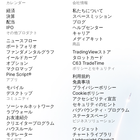
カレンダー
会社情報
経済
私たちについて
決算
スペースミッション
配当
ブログ
IPO
ヘルプセンター
その他プロダクト
キャリア
メディアキット
ニュースフロー
商品
ポートフォリオ
ファンダメンタルグラフ
TradingViewストア
イールドカーブ
タロットカード
オプション
C63 TradeTime
マクロマップ
ポリシーとセキュリティ
Pine Script®
利用規約
アプリ
免責事項
モバイル
プライバシーポリシー
デスクトップ
Cookieポリシー
コミュニティ
アクセシビリティ宣言
セキュリティのヒント
ソーシャルネットワーク
バグバウンティ・プログラム
ラブウォール
ステータスページ
お友達紹介
ビジネスソリューション
クリエイタープログラム
ハウスルール
ウィジェット
モデレーター
チャートライブラリ
アイデア
Lightweight Charts™