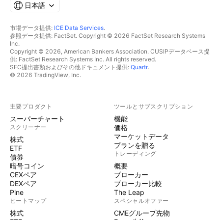
日本語
市場データ提供:
ICE Data Services
.
参照データ提供: FactSet. Copyright © 2026 FactSet Research Systems
Inc.
Copyright © 2026, American Bankers Association. CUSIPデータベース提
供: FactSet Research Systems Inc. All rights reserved.
SEC提出書類およびその他ドキュメント提供:
Quartr
.
© 2026 TradingView, Inc.
主要プロダクト
ツールとサブスクリプション
スーパーチャート
機能
スクリーナー
価格
マーケットデータ
株式
プランを贈る
ETF
トレーディング
債券
暗号コイン
概要
CEXペア
ブローカー
DEXペア
ブローカー比較
Pine
The Leap
ヒートマップ
スペシャルオファー
株式
CMEグループ先物