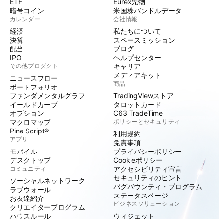
ETF
Eurex先物
暗号コイン
米国株バンドルデータ
カレンダー
会社情報
経済
私たちについて
決算
スペースミッション
配当
ブログ
IPO
ヘルプセンター
その他プロダクト
キャリア
メディアキット
ニュースフロー
商品
ポートフォリオ
ファンダメンタルグラフ
TradingViewストア
イールドカーブ
タロットカード
オプション
C63 TradeTime
マクロマップ
ポリシーとセキュリティ
Pine Script®
利用規約
アプリ
免責事項
モバイル
プライバシーポリシー
デスクトップ
Cookieポリシー
コミュニティ
アクセシビリティ宣言
セキュリティのヒント
ソーシャルネットワーク
バグバウンティ・プログラム
ラブウォール
ステータスページ
お友達紹介
ビジネスソリューション
クリエイタープログラム
ハウスルール
ウィジェット