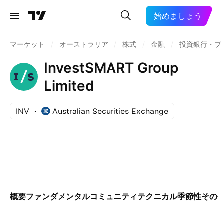
始めましょう
マーケット
/
オーストラリア
/
株式
/
金融
/
投資銀行・ブ
InvestSMART Group
Limited
INV
Australian Securities Exchange
概要
ファンダメンタル
コミュニティ
テクニカル
季節性
その