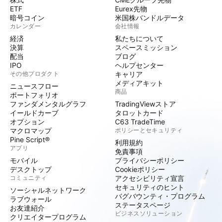
ETF
Eurex先物
暗号コイン
米国株バンドルデータ
カレンダー
会社情報
経済
私たちについて
決算
スペースミッション
配当
ブログ
IPO
ヘルプセンター
その他プロダクト
キャリア
メディアキット
ニュースフロー
商品
ポートフォリオ
ファンダメンタルグラフ
TradingViewストア
イールドカーブ
タロットカード
オプション
C63 TradeTime
マクロマップ
ポリシーとセキュリティ
Pine Script®
利用規約
アプリ
免責事項
モバイル
プライバシーポリシー
デスクトップ
Cookieポリシー
コミュニティ
アクセシビリティ宣言
セキュリティのヒント
ソーシャルネットワーク
バグバウンティ・プログラム
ラブウォール
ステータスページ
お友達紹介
ビジネスソリューション
クリエイタープログラム