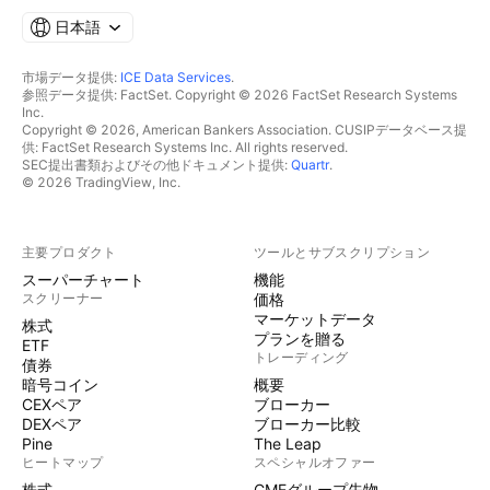
日本語
市場データ提供:
ICE Data Services
.
参照データ提供: FactSet. Copyright © 2026 FactSet Research Systems
Inc.
Copyright © 2026, American Bankers Association. CUSIPデータベース提
供: FactSet Research Systems Inc. All rights reserved.
SEC提出書類およびその他ドキュメント提供:
Quartr
.
© 2026 TradingView, Inc.
主要プロダクト
ツールとサブスクリプション
スーパーチャート
機能
スクリーナー
価格
マーケットデータ
株式
プランを贈る
ETF
トレーディング
債券
暗号コイン
概要
CEXペア
ブローカー
DEXペア
ブローカー比較
Pine
The Leap
ヒートマップ
スペシャルオファー
株式
CMEグループ先物