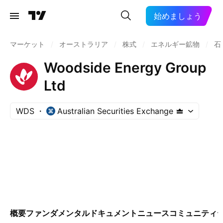
始めましょう
マーケット
/
オーストラリア
/
株式
/
エネルギー鉱物
/
石
Woodside Energy Group
Ltd
WDS
Australian Securities Exchange
概要
ファンダメンタル
ドキュメント
ニュース
コミュニティ