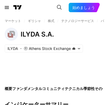
始めましょう
マーケット
/
ギリシャ
/
株式
/
テクノロジーサービス
/
パ
ILYDA S.A.
ILYDA
Athens Stock Exchange
概要
ファンダメンタル
コミュニティ
テクニカル
季節性
その
インジケーターサマリー