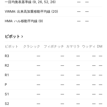
一目均衡表基準線 (9, 26, 52, 26)
—
—
VWMA: 出来高加重移動平均線 (20)
—
—
HMA: ハル移動平均線 (9)
—
—
ピボット
ピボット
クラシック
フィボナッチ
カマリラ
ウッディ
DM
R3
—
—
—
—
—
R2
—
—
—
—
—
R1
—
—
—
—
—
P
—
—
—
—
—
S1
—
—
—
—
—
S2
—
—
—
—
—