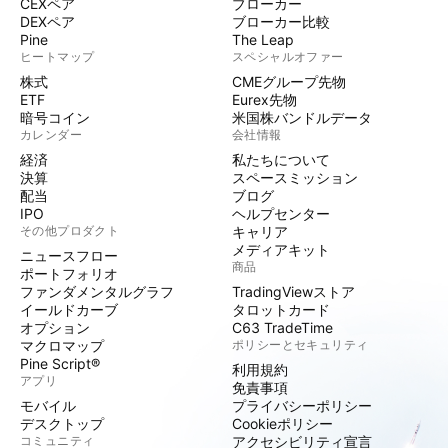
CEXペア
ブローカー
DEXペア
ブローカー比較
Pine
The Leap
ヒートマップ
スペシャルオファー
株式
CMEグループ先物
ETF
Eurex先物
暗号コイン
米国株バンドルデータ
カレンダー
会社情報
経済
私たちについて
決算
スペースミッション
配当
ブログ
IPO
ヘルプセンター
その他プロダクト
キャリア
メディアキット
ニュースフロー
商品
ポートフォリオ
ファンダメンタルグラフ
TradingViewストア
イールドカーブ
タロットカード
オプション
C63 TradeTime
マクロマップ
ポリシーとセキュリティ
Pine Script®
利用規約
アプリ
免責事項
モバイル
プライバシーポリシー
デスクトップ
Cookieポリシー
コミュニティ
アクセシビリティ宣言