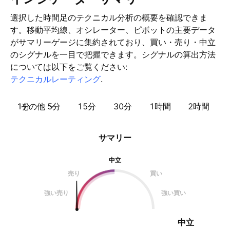
選択した時間足のテクニカル分析の概要を確認できま
す。移動平均線、オシレーター、ピボットの主要データ
がサマリーゲージに集約されており、買い・売り・中立
のシグナルを一目で把握できます。シグナルの算出方法
については以下をご覧ください:
テクニカルレーティング
.
1分
その他
5分
15分
30分
1時間
2時間
サマリー
中立
売り
買い
強い売り
強い買い
中立