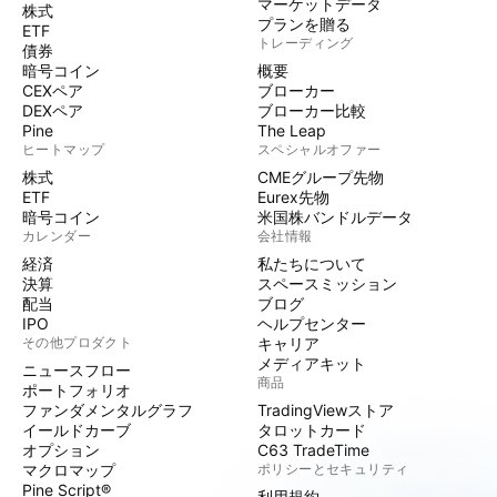
マーケットデータ
株式
プランを贈る
ETF
トレーディング
債券
暗号コイン
概要
CEXペア
ブローカー
DEXペア
ブローカー比較
Pine
The Leap
ヒートマップ
スペシャルオファー
株式
CMEグループ先物
ETF
Eurex先物
暗号コイン
米国株バンドルデータ
カレンダー
会社情報
経済
私たちについて
決算
スペースミッション
配当
ブログ
IPO
ヘルプセンター
その他プロダクト
キャリア
メディアキット
ニュースフロー
商品
ポートフォリオ
ファンダメンタルグラフ
TradingViewストア
イールドカーブ
タロットカード
オプション
C63 TradeTime
マクロマップ
ポリシーとセキュリティ
Pine Script®
利用規約