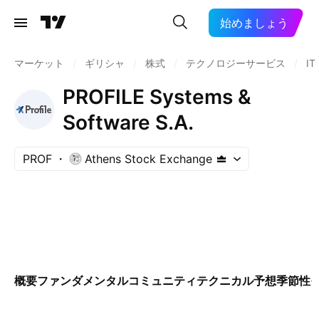
始めましょう
マーケット
/
ギリシャ
/
株式
/
テクノロジーサービス
/
I
PROFILE Systems &
Software S.A.
PROF
Athens Stock Exchange
概要
ファンダメンタル
コミュニティ
テクニカル
予想
季節性