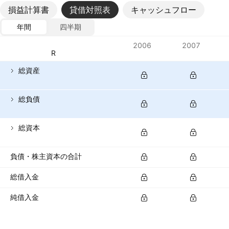
損益計算書
貸借対照表
キャッシュフロー
年間
四半期
指標
2006
2007
通貨: EUR
総資産
総負債
総資本
負債・株主資本の合計
総借入金
純借入金