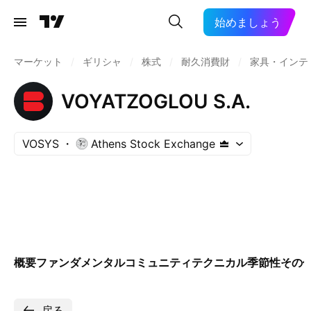
始めましょう
マーケット
/
ギリシャ
/
株式
/
耐久消費財
/
家具・インテ
VOYATZOGLOU S.A.
VOSYS
Athens Stock Exchange
概要
ファンダメンタル
コミュニティ
テクニカル
季節性
その
戻る