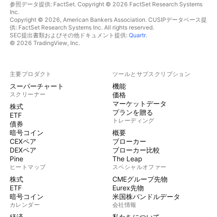
参照データ提供: FactSet. Copyright © 2026 FactSet Research Systems
Inc.
Copyright © 2026, American Bankers Association. CUSIPデータベース提
供: FactSet Research Systems Inc. All rights reserved.
SEC提出書類およびその他ドキュメント提供:
Quartr
.
© 2026 TradingView, Inc.
主要プロダクト
ツールとサブスクリプション
スーパーチャート
機能
スクリーナー
価格
マーケットデータ
株式
プランを贈る
ETF
トレーディング
債券
暗号コイン
概要
CEXペア
ブローカー
DEXペア
ブローカー比較
Pine
The Leap
ヒートマップ
スペシャルオファー
株式
CMEグループ先物
ETF
Eurex先物
暗号コイン
米国株バンドルデータ
カレンダー
会社情報
経済
私たちについて