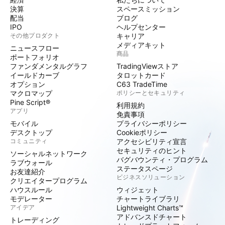
決算
スペースミッション
配当
ブログ
IPO
ヘルプセンター
その他プロダクト
キャリア
メディアキット
ニュースフロー
商品
ポートフォリオ
ファンダメンタルグラフ
TradingViewストア
イールドカーブ
タロットカード
オプション
C63 TradeTime
マクロマップ
ポリシーとセキュリティ
Pine Script®
利用規約
アプリ
免責事項
モバイル
プライバシーポリシー
デスクトップ
Cookieポリシー
コミュニティ
アクセシビリティ宣言
セキュリティのヒント
ソーシャルネットワーク
バグバウンティ・プログラム
ラブウォール
ステータスページ
お友達紹介
ビジネスソリューション
クリエイタープログラム
ハウスルール
ウィジェット
モデレーター
チャートライブラリ
アイデア
Lightweight Charts™
アドバンスドチャート
トレーディング