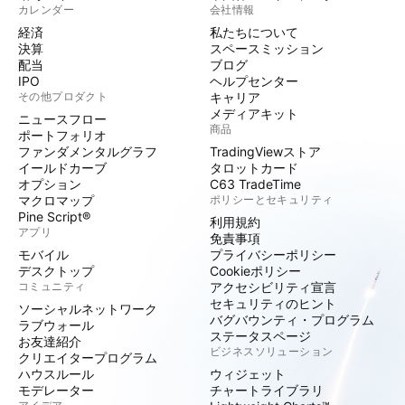
カレンダー
会社情報
経済
私たちについて
決算
スペースミッション
配当
ブログ
IPO
ヘルプセンター
その他プロダクト
キャリア
メディアキット
ニュースフロー
商品
ポートフォリオ
ファンダメンタルグラフ
TradingViewストア
イールドカーブ
タロットカード
オプション
C63 TradeTime
マクロマップ
ポリシーとセキュリティ
Pine Script®
利用規約
アプリ
免責事項
モバイル
プライバシーポリシー
デスクトップ
Cookieポリシー
コミュニティ
アクセシビリティ宣言
セキュリティのヒント
ソーシャルネットワーク
バグバウンティ・プログラム
ラブウォール
ステータスページ
お友達紹介
ビジネスソリューション
クリエイタープログラム
ハウスルール
ウィジェット
モデレーター
チャートライブラリ