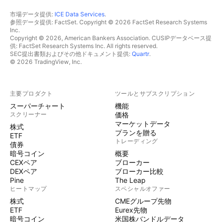
市場データ提供:
ICE Data Services
.
参照データ提供: FactSet. Copyright © 2026 FactSet Research Systems
Inc.
Copyright © 2026, American Bankers Association. CUSIPデータベース提
供: FactSet Research Systems Inc. All rights reserved.
SEC提出書類およびその他ドキュメント提供:
Quartr
.
© 2026 TradingView, Inc.
主要プロダクト
ツールとサブスクリプション
スーパーチャート
機能
スクリーナー
価格
マーケットデータ
株式
プランを贈る
ETF
トレーディング
債券
暗号コイン
概要
CEXペア
ブローカー
DEXペア
ブローカー比較
Pine
The Leap
ヒートマップ
スペシャルオファー
株式
CMEグループ先物
ETF
Eurex先物
暗号コイン
米国株バンドルデータ