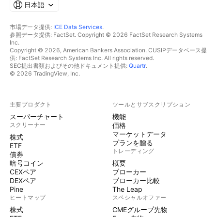
日本語
市場データ提供:
ICE Data Services
.
参照データ提供: FactSet. Copyright © 2026 FactSet Research Systems
Inc.
Copyright © 2026, American Bankers Association. CUSIPデータベース提
供: FactSet Research Systems Inc. All rights reserved.
SEC提出書類およびその他ドキュメント提供:
Quartr
.
© 2026 TradingView, Inc.
主要プロダクト
ツールとサブスクリプション
スーパーチャート
機能
スクリーナー
価格
マーケットデータ
株式
プランを贈る
ETF
トレーディング
債券
暗号コイン
概要
CEXペア
ブローカー
DEXペア
ブローカー比較
Pine
The Leap
ヒートマップ
スペシャルオファー
株式
CMEグループ先物