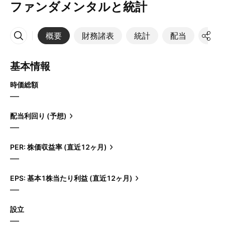
ファンダメンタルと統計
概要
財務諸表
統計
配当
決算
その他
基本情報
時価総額
—
配当利回り (予想)
—
PER: 株価収益率 (直近12ヶ月)
—
EPS: 基本1株当たり利益 (直近12ヶ月)
—
設立
—