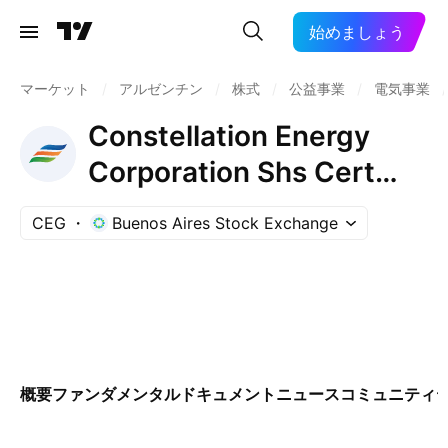
始めましょう
マーケット
/
アルゼンチン
/
株式
/
公益事業
/
電気事業
/
Constellation Energy
Corporation Shs Cert
Deposito Arg Repr
CEG
Buenos Aires Stock Exchange
0.02222222 Shs
概要
ファンダメンタル
ドキュメント
ニュース
コミュニティ