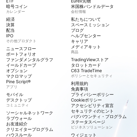
ETF
Eurex先物
暗号コイン
米国株バンドルデータ
カレンダー
会社情報
経済
私たちについて
決算
スペースミッション
配当
ブログ
IPO
ヘルプセンター
その他プロダクト
キャリア
メディアキット
ニュースフロー
商品
ポートフォリオ
ファンダメンタルグラフ
TradingViewストア
イールドカーブ
タロットカード
オプション
C63 TradeTime
マクロマップ
ポリシーとセキュリティ
Pine Script®
利用規約
アプリ
免責事項
モバイル
プライバシーポリシー
デスクトップ
Cookieポリシー
コミュニティ
アクセシビリティ宣言
セキュリティのヒント
ソーシャルネットワーク
バグバウンティ・プログラム
ラブウォール
ステータスページ
お友達紹介
ビジネスソリューション
クリエイタープログラム
ハウスルール
ウィジェット